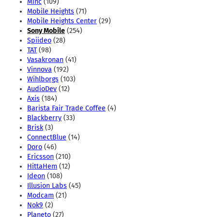
Minc
(109)
Mobile Heights
(71)
Mobile Heights Center
(29)
Sony Mobile
(254)
Spiideo
(28)
TAT
(98)
Vasakronan
(41)
Vinnova
(192)
Wihlborgs
(103)
AudioDev
(12)
Axis
(184)
Barista Fair Trade Coffee
(4)
Blackberry
(33)
Brisk
(3)
ConnectBlue
(14)
Doro
(46)
Ericsson
(210)
HittaHem
(12)
Ideon
(108)
Illusion Labs
(45)
Modcam
(21)
Nok9
(2)
Planeto
(27)