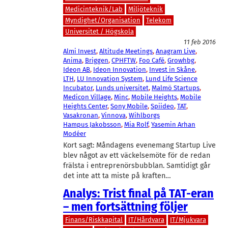
Medicinteknik/Lab
Miljöteknik
Myndighet/Organisation
Telekom
Universitet / Högskola
11 feb 2016
Almi Invest
, 
Altitude Meetings
, 
Anagram Live
, 
Anima
, 
Briggen
, 
CPHFTW
, 
Foo Café
, 
Growhbg
, 
Ideon AB
, 
Ideon Innovation
, 
Invest in Skåne
, 
LTH
, 
LU Innovation System
, 
Lund Life Science
Incubator
, 
Lunds universitet
, 
Malmö Startups
, 
Medicon Village
, 
Minc
, 
Mobile Heights
, 
Mobile
Heights Center
, 
Sony Mobile
, 
Spiideo
, 
TAT
, 
Vasakronan
, 
Vinnova
, 
Wihlborgs
Hampus Jakobsson
, 
Mia Rolf
, 
Yasemin Arhan
Modéer
Kort sagt: Måndagens evenemang Startup Live
blev något av ett väckelsemöte för de redan
frälsta i entreprenörsbubblan. Samtidigt går
det inte att ta miste på kraften…
Analys: Trist final på TAT-eran
– men fortsättning följer
Finans/Riskkapital
IT/Hårdvara
IT/Mjukvara