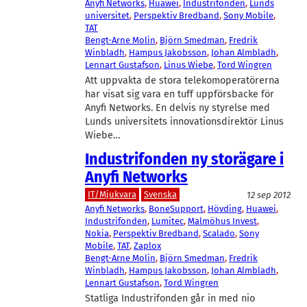
Anyfi Networks
, 
Huawei
, 
Industrifonden
, 
Lunds
universitet
, 
Perspektiv Bredband
, 
Sony Mobile
, 
TAT
Bengt-Arne Molin
, 
Björn Smedman
, 
Fredrik
Winbladh
, 
Hampus Jakobsson
, 
Johan Almbladh
, 
Lennart Gustafson
, 
Linus Wiebe
, 
Tord Wingren
Att uppvakta de stora telekomoperatörerna
har visat sig vara en tuff uppförsbacke för
Anyfi Networks. En delvis ny styrelse med
Lunds universitets innovationsdirektör Linus
Wiebe…
Industrifonden ny storägare i
Anyfi Networks
IT/Mjukvara
Svenska
12 sep 2012
Anyfi Networks
, 
BoneSupport
, 
Hövding
, 
Huawei
, 
Industrifonden
, 
Lumitec
, 
Malmöhus Invest
, 
Nokia
, 
Perspektiv Bredband
, 
Scalado
, 
Sony
Mobile
, 
TAT
, 
Zaplox
Bengt-Arne Molin
, 
Björn Smedman
, 
Fredrik
Winbladh
, 
Hampus Jakobsson
, 
Johan Almbladh
, 
Lennart Gustafson
, 
Tord Wingren
Statliga Industrifonden går in med nio