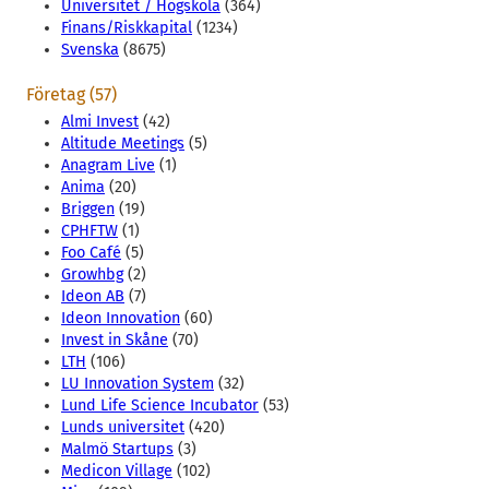
Universitet / Högskola
(364)
Finans/Riskkapital
(1234)
Svenska
(8675)
Företag (57)
Almi Invest
(42)
Altitude Meetings
(5)
Anagram Live
(1)
Anima
(20)
Briggen
(19)
CPHFTW
(1)
Foo Café
(5)
Growhbg
(2)
Ideon AB
(7)
Ideon Innovation
(60)
Invest in Skåne
(70)
LTH
(106)
LU Innovation System
(32)
Lund Life Science Incubator
(53)
Lunds universitet
(420)
Malmö Startups
(3)
Medicon Village
(102)