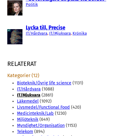
Politik
Lycka till, Precise
IT/Hårdvara
, 
IT/Mjukvara
, 
Krönika
RELATERAT
Kategorier (12)
Bioteknik/Övrig life science
(1131)
IT/Hårdvara
(1088)
IT/Mjukvara
(2861)
Läkemedel
(1092)
Livsmedel/Functional Food
(420)
Medicinteknik/Lab
(1230)
Miljöteknik
(649)
Myndighet/Organisation
(1153)
Telekom
(894)