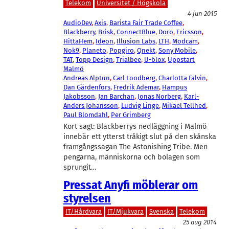
Telekom
Universitet / Högskola
4 jun 2015
AudioDev
, 
Axis
, 
Barista Fair Trade Coffee
, 
Blackberry
, 
Brisk
, 
ConnectBlue
, 
Doro
, 
Ericsson
, 
HittaHem
, 
Ideon
, 
Illusion Labs
, 
LTH
, 
Modcam
, 
Nok9
, 
Planeto
, 
Popgiro
, 
Qnekt
, 
Sony Mobile
, 
TAT
, 
Topp Design
, 
Trialbee
, 
U-blox
, 
Uppstart
Malmö
Andreas Alptun
, 
Carl Loodberg
, 
Charlotta Falvin
, 
Dan Gärdenfors
, 
Fredrik Ademar
, 
Hampus
Jakobsson
, 
Jan Barchan
, 
Jonas Norberg
, 
Karl-
Anders Johansson
, 
Ludvig Linge
, 
Mikael Tellhed
, 
Paul Blomdahl
, 
Per Grimberg
Kort sagt: Blackberrys nedläggning i Malmö
innebär ett ytterst tråkigt slut på den skånska
framgångssagan The Astonishing Tribe. Men
pengarna, människorna och bolagen som
sprungit…
Pressat Anyfi möblerar om
styrelsen
IT/Hårdvara
IT/Mjukvara
Svenska
Telekom
25 aug 2014