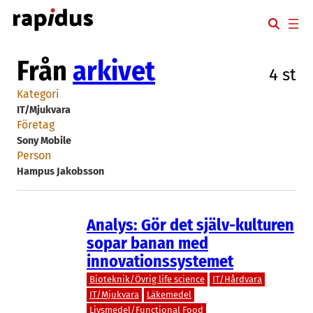
Hoppa
till
innehåll
Från
arkivet
4 st
Kategori
IT/Mjukvara
Företag
Sony Mobile
Person
Hampus Jakobsson
Analys: Gör det själv-kulturen
sopar banan med
innovationssystemet
Bioteknik/Övrig life science
IT/Hårdvara
IT/Mjukvara
Läkemedel
Livsmedel/Functional Food