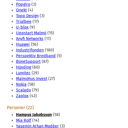
Popgiro
(3)
Qnekt
(4)
Topp Design
(3)
Trialbee
(17)
U-blox
(9)
Uppstart Malmö
(15)
Anyfi Networks
(11)
Huawei
(56)
Industrifonden
(180)
Perspektiv Bredband
(5)
BoneSupport
(87)
Hövding
(60)
Lumitec
(29)
Malmöhus Invest
(27)
Nokia
(58)
Scalado
(79)
Zaplox
(42)
Personer (22)
Hampus Jakobsson
(58)
Mia Rolf
(14)
Yasemin Arhan Modéer
(3)