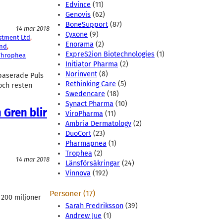
Edvince
(11)
Genovis
(62)
BoneSupport
(87)
14 mar 2018
Cyxone
(9)
stment Ltd
, 
Enorama
(2)
and
, 
ExpreS2ion Biotechnologies
(1)
Throphea
Initiator Pharma
(2)
Norinvent
(8)
baserade Puls
Rethinking Care
(5)
 och resten
Swedencare
(18)
Synact Pharma
(10)
 Gren blir
ViroPharma
(11)
Ambria Dermatology
(2)
DuoCort
(23)
Pharmapnea
(1)
Trophea
(2)
14 mar 2018
Länsförsäkringar
(24)
Vinnova
(192)
Personer (17)
 200 miljoner
Sarah Fredriksson
(39)
Andrew Jue
(1)