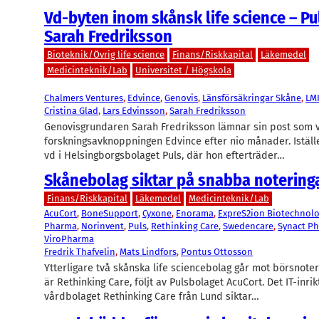
Vd-byten inom skånsk life science – Pu
Sarah Fredriksson
Bioteknik/Övrig life science
Finans/Riskkapital
Läkemedel
Medicinteknik/Lab
Universitet / Högskola
Chalmers Ventures
, 
Edvince
, 
Genovis
, 
Länsförsäkringar Skåne
, 
LM
Cristina Glad
, 
Lars Edvinsson
, 
Sarah Fredriksson
Genovisgrundaren Sarah Fredriksson lämnar sin post som v
forskningsavknoppningen Edvince efter nio månader. Iställe
vd i Helsingborgsbolaget Puls, där hon efterträder…
Skånebolag siktar på snabba notering
Finans/Riskkapital
Läkemedel
Medicinteknik/Lab
AcuCort
, 
BoneSupport
, 
Cyxone
, 
Enorama
, 
ExpreS2ion Biotechnolo
Pharma
, 
Norinvent
, 
Puls
, 
Rethinking Care
, 
Swedencare
, 
Synact P
ViroPharma
Fredrik Thafvelin
, 
Mats Lindfors
, 
Pontus Ottosson
Ytterligare två skånska life sciencebolag går mot börsnoteri
är Rethinking Care, följt av Pulsbolaget AcuCort. Det IT-inri
vårdbolaget Rethinking Care från Lund siktar…