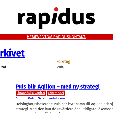
HEM
EVENT
OM RAPIDUS
KONTAKT
rkivet
Företag
ital
Puls
Puls blir Aqilion – med ny strategi
Finans/Riskkapital
Läkemedel
Aqilion
, 
Puls
Sarah Fredriksson
Helsingborgsbaserade Puls har bytt namn till Aqilion och s
strategi. Med den kan de utvärdera ännu tidigare läkemede