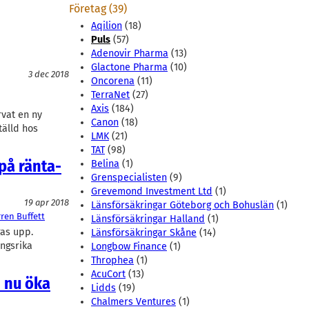
Företag (39)
Aqilion
(18)
Puls
(57)
Adenovir Pharma
(13)
Glactone Pharma
(10)
3 dec 2018
Oncorena
(11)
TerraNet
(27)
Axis
(184)
rvat en ny
Canon
(18)
tälld hos
LMK
(21)
TAT
(98)
på ränta-
Belina
(1)
Grenspecialisten
(9)
Grevemond Investment Ltd
(1)
19 apr 2018
Länsförsäkringar Göteborg och Bohuslän
(1)
ren Buffett
Länsförsäkringar Halland
(1)
gas upp.
Länsförsäkringar Skåne
(14)
ngsrika
Longbow Finance
(1)
Throphea
(1)
AcuCort
(13)
n nu öka
Lidds
(19)
Chalmers Ventures
(1)