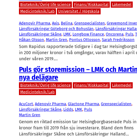
Bioteknik/Övrig life science
Finans/Riskkapital
Läkemedel
Medicinteknik/Lab
Universitet / Högskola
Adenovir Pharma
, 
Axis
, 
Belina
, 
Grenspecialisten
, 
Grevemond Inve
Länsförsäkringar Göteborg och Bohuslän
, 
Länsförsäkringar Hall
Länsförsäkringar Skåne
, 
LMK
, 
Longbow Finance
, 
Oncorena
, 
Puls
, 
Håkan Olsson
, 
Martin Gren
, 
Pontus Ottosson
, 
Sarah Fredriksson
Som Rapidus rapporterade tidigare i dag tar Helsingborgs
in 200 miljoner kronor i två omgångar, varav hälften i april
under våren 2019.…
Puls gör storemission – LMK och Martin
nya delägare
Bioteknik/Övrig life science
Finans/Riskkapital
Läkemedel
Medicinteknik/Lab
AcuCort
, 
Adenovir Pharma
, 
Glactone Pharma
, 
Grenspecialisten
, 
Länsförsäkringar Skåne
, 
Lidds
, 
LMK
, 
Puls
Martin Gren
Genom en riktad emission tar Helsingborgbaserade Puls in
kronor fram till 2019 från sju investerare. Bland dem finns
Länsförsäkringar Skåne och Länsförsäkringar Halland…