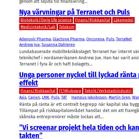
genom att skjuta till finansiering…
Nya värvningar på Terranet och Puls
Bioteknik/Övrig life science
Finans/Riskkapital
Läkemedel
Medicinteknik/Lab
Telekom
Adenovir Pharma
, 
Glactone Pharma
, 
Oncorena
, 
Puls
, 
TerraNet
Andrew Jue
, 
Susanna Dahlgren
Lundabaserade mobilteknikbolaget Terranet har internt vä
teknikchef i nordamerikanen Andrew Jue. Han har varit ans
Terranet i fyra år och haft bolagets…
Unga personer nyckel till lyckad ränta 
effekt
Finans/Riskkapital
IT/Mjukvara
Teknik/Verkstadsindustri
Axis
, 
Canon
, 
LMK
, 
Puls
, 
TAT
Hampus Jakobsson
, 
Martin Gren
, 
War
Ränta på ränta är ett centralt begrepp när kapital ska byg
Tillämpat på riskkapitalområdet handlar det om att framgå
skånska entreprenörer måste lockas att…
”Vi screenar projekt hela tiden och ka
takten”