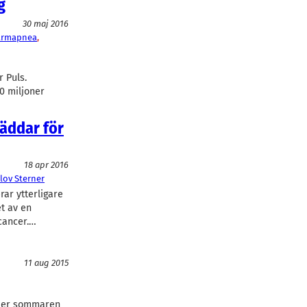
g
30 maj 2016
armapnea
, 
 Puls.
00 miljoner
bäddar för
18 apr 2016
lov Sterner
ar ytterligare
et av en
cancer.…
11 aug 2015
nder sommaren