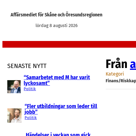
Hoppa
till
Affärsmediet för Skåne och Öresundsregionen
innehåll
lördag 8 augusti 2026
Från
a
SENASTE NYTT
Kategori
“Samarbetet med M har varit
Finans/Riskkap
lyckosamt”
Politik
“Fler utbildningar som leder till
jobb”
Politik
Händelser i veckan som gick