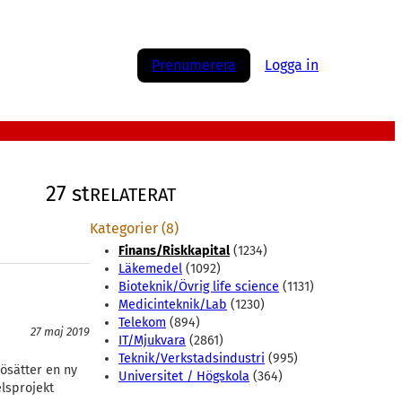
Prenumerera
Logga in
27 st
RELATERAT
Kategorier (8)
Finans/Riskkapital
(1234)
Läkemedel
(1092)
Bioteknik/Övrig life science
(1131)
Medicinteknik/Lab
(1230)
Telekom
(894)
27 maj 2019
IT/Mjukvara
(2861)
Teknik/Verkstadsindustri
(995)
jösätter en ny
Universitet / Högskola
(364)
lsprojekt