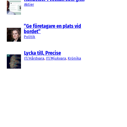
Aktier
”Ge företagare en plats vid
bordet”
Politik
Lycka till, Precise
IT/Hårdvara
, 
IT/Mjukvara
, 
Krönika