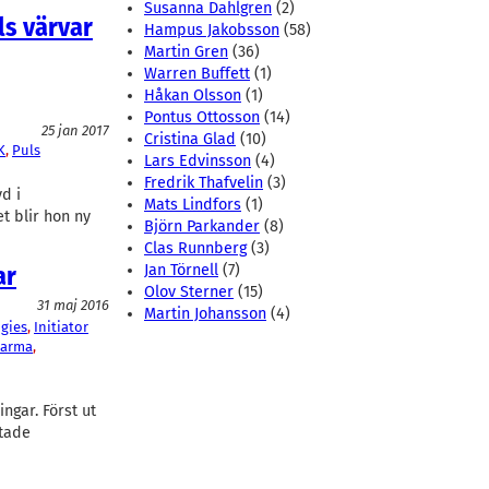
Susanna Dahlgren
(2)
ls värvar
Hampus Jakobsson
(58)
Martin Gren
(36)
Warren Buffett
(1)
Håkan Olsson
(1)
Pontus Ottosson
(14)
25 jan 2017
Cristina Glad
(10)
K
, 
Puls
Lars Edvinsson
(4)
Fredrik Thafvelin
(3)
d i
Mats Lindfors
(1)
t blir hon ny
Björn Parkander
(8)
Clas Runnberg
(3)
ar
Jan Törnell
(7)
Olov Sterner
(15)
31 maj 2016
Martin Johansson
(4)
gies
, 
Initiator
harma
, 
ngar. Först ut
ktade