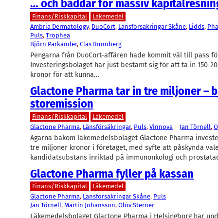
… och bäddar för massiv kapitalresnin
Finans/Riskkapital
Läkemedel
Ambria Dermatology
, 
DuoCort
, 
Länsförsäkringar Skåne
, 
Lidds
, 
Ph
Puls
, 
Trophea
Björn Parkander
, 
Clas Runnberg
Pengarna från DuoCort-affären hade kommit väl till pass för
Investeringsbolaget har just bestämt sig för att ta in 150-2
kronor för att kunna…
Glactone Pharma tar in tre miljoner – 
storemission
Finans/Riskkapital
Läkemedel
Glactone Pharma
, 
Länsförsäkringar
, 
Puls
, 
Vinnova
Jan Törnell
, 
O
Ägarna bakom läkemedelsbolaget Glactone Pharma invester
tre miljoner kronor i företaget, med syfte att påskynda val
kandidatsubstans inriktad på immunonkologi och prostata
Glactone Pharma fyller på kassan
Finans/Riskkapital
Läkemedel
Glactone Pharma
, 
Länsförsäkringar Skåne
, 
Puls
Jan Törnell
, 
Martin Johansson
, 
Olov Sterner
Läkemedelsbolaget Glactone Pharma i Helsingborg har u