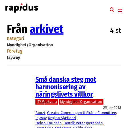
Hoppa
till
innehåll
Från
arkivet
4 st
Kategori
Myndighet/Organisation
Företag
Jayway
Små danska steg mot
harmonisering av
näringslivets villkor
IT/Mjukvara
Myndighet/Organisation
25 jan 2018
Boozt
, 
Greater Copenhagen & Skåne Committee
, 
Jayway
, 
Region Sjælland
Heino Knudsen
, 
Henrik Peter Jørgensen
, 