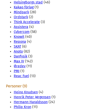
Helsingborgs stad
(46)
Kakao förlag
(1)
Mindpark
(28)
Ordstark
(2)
Think Accelerate
(3)
Assistera
(4)
Cybercom
(58)
Knowit
(40)
Repona
(4)
SKAT
(6)
Anoto
(82)
Danfysik
(3)
Max IV
(142)
Øredev
(11)
PMI
(1)
Reac Fuel
(13)
Personer (9)
Heino Knudsen
(4)
Henrik Peter Jørgensen
(1)
Hermann Haraldsson
(24)
Philip Kron
(11)