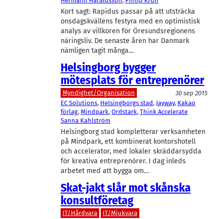
Hermann Haraldsson
, 
Philip Kron
Kort sagt: Rapidus passar på att utsträcka
onsdagskvällens festyra med en optimistisk
analys av villkoren för Öresundsregionens
näringsliv. De senaste åren har Danmark
nämligen tagit många…
Helsingborg bygger
mötesplats för entreprenörer
Myndighet/Organisation
30 sep 2015
EC Solutions
, 
Helsingborgs stad
, 
Jayway
, 
Kakao
förlag
, 
Mindpark
, 
Ordstark
, 
Think Accelerate
Sanna Kahlström
Helsingborg stad kompletterar verksamheten
på Mindpark, ett kombinerat kontorshotell
och accelerator, med lokaler skräddarsydda
för kreativa entreprenörer. I dag inleds
arbetet med att bygga om…
Skat-jakt slår mot skånska
konsultföretag
IT/Hårdvara
IT/Mjukvara