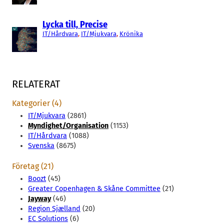
Lycka till, Precise
IT/Hårdvara
, 
IT/Mjukvara
, 
Krönika
RELATERAT
Kategorier (4)
IT/Mjukvara
(2861)
Myndighet/Organisation
(1153)
IT/Hårdvara
(1088)
Svenska
(8675)
Företag (21)
Boozt
(45)
Greater Copenhagen & Skåne Committee
(21)
Jayway
(46)
Region Sjælland
(20)
EC Solutions
(6)