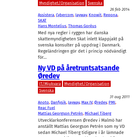
Myndighet/Organisation
Svenska
26 feb 2014
Assistera
, 
Cybercom
, 
Jayway
, 
Knowit
, 
Repona
, 
SKAT
Hans Montelius
, 
Thomas Goréus
Med nya regler i ryggen har danska
skattemyndigheten Skat inlett klappjakt på
svenska konsulter på uppdrag i Danmark.
Regeländringen gör det i princip nödvändigt
för…
Ny VD på åretruntsatsande
Øredev
IT/Mjukvara
Myndighet/Organisation
Svenska
31 aug 2011
Anoto
, 
Danfysik
, 
Jayway
, 
Max IV
, 
Øredev
, 
PMI
, 
Reac Fuel
Mattias Georgson Petrén
, 
Michael Tiberg
Utvecklarkonferensen Øredev i Malmö har
anställt Mattias Georgson Petrén som ny VD
sedan Michael Tiberg tidigare i år lämnade