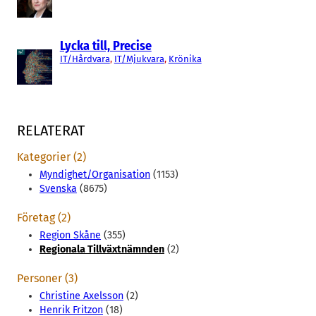
Lycka till, Precise
IT/Hårdvara
, 
IT/Mjukvara
, 
Krönika
RELATERAT
Kategorier (2)
Myndighet/Organisation
(1153)
Svenska
(8675)
Företag (2)
Region Skåne
(355)
Regionala Tillväxtnämnden
(2)
Personer (3)
Christine Axelsson
(2)
Henrik Fritzon
(18)