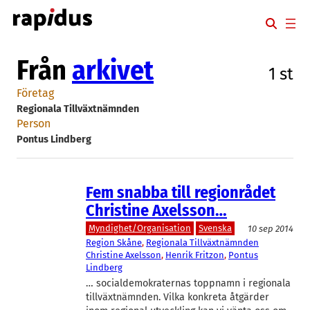
Hoppa
till
innehåll
Från
arkivet
1 st
Företag
Regionala Tillväxtnämnden
Person
Pontus Lindberg
Fem snabba till regionrådet
Christine Axelsson…
Myndighet/Organisation
Svenska
10 sep 2014
Region Skåne
, 
Regionala Tillväxtnämnden
Christine Axelsson
, 
Henrik Fritzon
, 
Pontus
Lindberg
… socialdemokraternas toppnamn i regionala
tillväxtnämnden. Vilka konkreta åtgärder