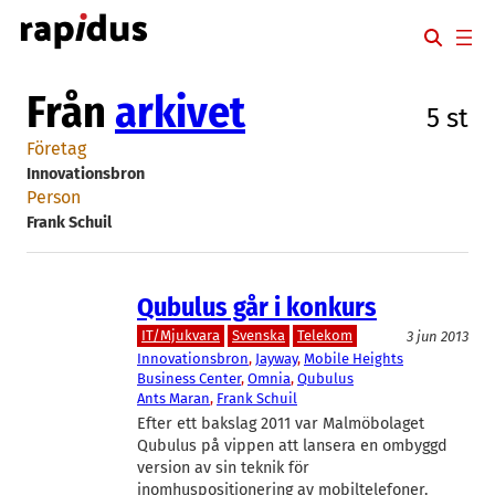
Hoppa
till
innehåll
Från
arkivet
5 st
Företag
Innovationsbron
Person
Frank Schuil
Qubulus går i konkurs
IT/Mjukvara
Svenska
Telekom
3 jun 2013
Innovationsbron
, 
Jayway
, 
Mobile Heights
Business Center
, 
Omnia
, 
Qubulus
Ants Maran
, 
Frank Schuil
Efter ett bakslag 2011 var Malmöbolaget
Qubulus på vippen att lansera en ombyggd
version av sin teknik för
inomhuspositionering av mobiltelefoner.