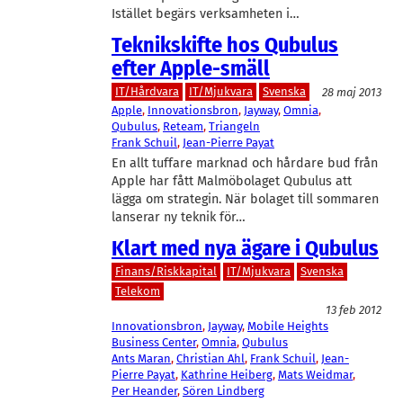
Istället begärs verksamheten i…
Teknikskifte hos Qubulus
efter Apple-smäll
IT/Hårdvara
IT/Mjukvara
Svenska
28 maj 2013
Apple
, 
Innovationsbron
, 
Jayway
, 
Omnia
, 
Qubulus
, 
Reteam
, 
Triangeln
Frank Schuil
, 
Jean-Pierre Payat
En allt tuffare marknad och hårdare bud från
Apple har fått Malmöbolaget Qubulus att
lägga om strategin. När bolaget till sommaren
lanserar ny teknik för…
Klart med nya ägare i Qubulus
Finans/Riskkapital
IT/Mjukvara
Svenska
Telekom
13 feb 2012
Innovationsbron
, 
Jayway
, 
Mobile Heights
Business Center
, 
Omnia
, 
Qubulus
Ants Maran
, 
Christian Ahl
, 
Frank Schuil
, 
Jean-
Pierre Payat
, 
Kathrine Heiberg
, 
Mats Weidmar
, 
Per Heander
, 
Sören Lindberg