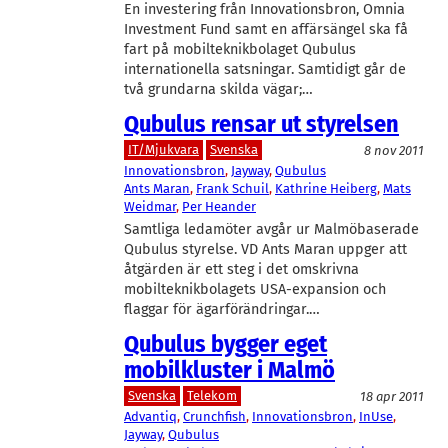
En investering från Innovationsbron, Omnia
Investment Fund samt en affärsängel ska få
fart på mobilteknikbolaget Qubulus
internationella satsningar. Samtidigt går de
två grundarna skilda vägar;…
Qubulus rensar ut styrelsen
IT/Mjukvara
Svenska
8 nov 2011
Innovationsbron
, 
Jayway
, 
Qubulus
Ants Maran
, 
Frank Schuil
, 
Kathrine Heiberg
, 
Mats
Weidmar
, 
Per Heander
Samtliga ledamöter avgår ur Malmöbaserade
Qubulus styrelse. VD Ants Maran uppger att
åtgärden är ett steg i det omskrivna
mobilteknikbolagets USA-expansion och
flaggar för ägarförändringar.…
Qubulus bygger eget
mobilkluster i Malmö
Svenska
Telekom
18 apr 2011
Advantiq
, 
Crunchfish
, 
Innovationsbron
, 
InUse
, 
Jayway
, 
Qubulus