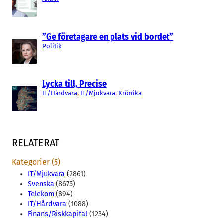
”Ge företagare en plats vid bordet”
Politik
Lycka till, Precise
IT/Hårdvara
, 
IT/Mjukvara
, 
Krönika
RELATERAT
Kategorier (5)
IT/Mjukvara
(2861)
Svenska
(8675)
Telekom
(894)
IT/Hårdvara
(1088)
Finans/Riskkapital
(1234)