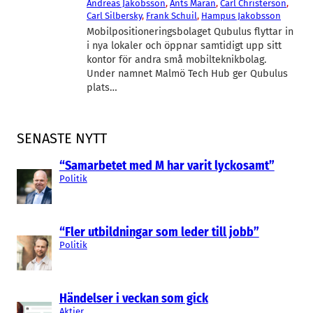
Andreas Jakobsson
, 
Ants Maran
, 
Carl Christerson
, 
Carl Silbersky
, 
Frank Schuil
, 
Hampus Jakobsson
Mobilpositioneringsbolaget Qubulus flyttar in
i nya lokaler och öppnar samtidigt upp sitt
kontor för andra små mobilteknikbolag.
Under namnet Malmö Tech Hub ger Qubulus
plats…
SENASTE NYTT
“Samarbetet med M har varit lyckosamt”
Politik
“Fler utbildningar som leder till jobb”
Politik
Händelser i veckan som gick
Aktier