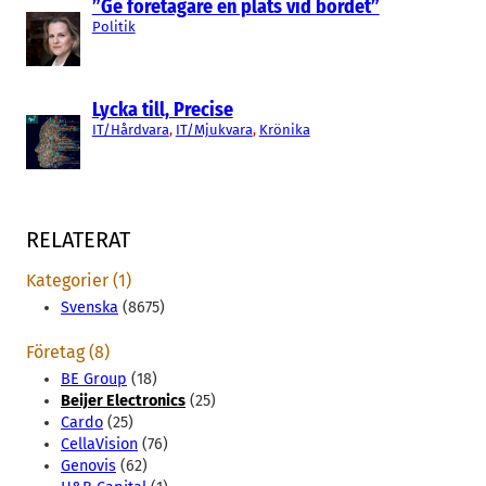
”Ge företagare en plats vid bordet”
Politik
Lycka till, Precise
IT/Hårdvara
, 
IT/Mjukvara
, 
Krönika
RELATERAT
Kategorier (1)
Svenska
(8675)
Företag (8)
BE Group
(18)
Beijer Electronics
(25)
Cardo
(25)
CellaVision
(76)
Genovis
(62)