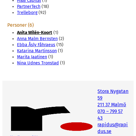
H&B Capital
(1)
PartnerTech
(18)
Trelleborg
(92)
Personer (6)
Anita Wilén-Koort
(1)
Anna Malm Bernsten
(2)
Ebba Åsly Fåhraeus
(15)
Katarina Martinsson
(1)
Marita Jaatinen
(1)
Nina Udnes Tronstad
(1)
Stora Nygatan
59
211 37 Malmö
070 – 799 57
43
rapidus@rapi
dus.se