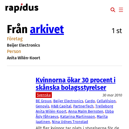
Hoppa
till
innehåll
Från
arkivet
1 st
Företag
Beijer Electronics
Person
Anita Wilén-Koort
Kvinnorna ökar 30 procent i
skånska bolagsstyrelser
Svenska
30 mar 2010
BE Group
, 
Beijer Electronics
, 
Cardo
, 
CellaVision
, 
Genovis
, 
H&B Capital
, 
PartnerTech
, 
Trelleborg
Anita Wilén-Koort
, 
Anna Malm Bernsten
, 
Ebba
Åsly Fåhraeus
, 
Katarina Martinsson
, 
Marita
Jaatinen
, 
Nina Udnes Tronstad
Allt fler kvinnor tar plats i styrelserna för de