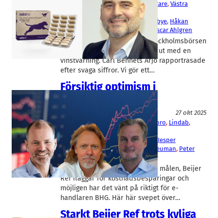
Arjo
, 
Beijer Ref
, 
Midsona
, 
Swedencare
, 
Västra
Hamnen Corporate Finance
Andreas Elgaard
, 
Christopher Norbye
, 
Håkan
Lagerberg
, 
Henrik Hjalmarsson
, 
Oscar Ahlgren
Swedencare föll kraftigt på Stockholmsbörsen
i fredags efter att bolaget gått ut med en
vinstvarning. Carl Bennets Arjo rapportrasade
efter svaga siffror. Vi gör ett…
Försiktig optimism i
rapporterna
Fakta
27 okt 2025
Beijer Ref
, 
BHG Group
, 
Careium
, 
Doro
, 
Lindab
, 
Peab
, 
Trelleborg
Christopher Norbye
, 
Gustaf Öhrn
, 
Jesper
Göransson
, 
Ola Ringdahl
, 
Peter Heuman
, 
Peter
Nilsson
, 
Robert Dackeskog
Duni skriver upp de finansiella målen, Beijer
Ref flaggar för kostnadsbesparingar och
möjligen har det vänt på riktigt för e-
handlaren BHG. Här här svepet över…
Starkt Beijer Ref trots kyliga