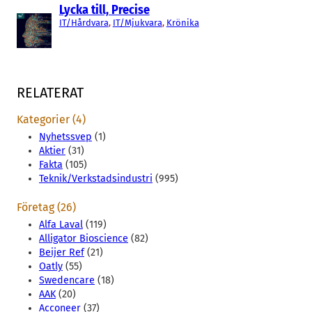
Lycka till, Precise
IT/Hårdvara
, 
IT/Mjukvara
, 
Krönika
RELATERAT
Kategorier (4)
Nyhetssvep
(1)
Aktier
(31)
Fakta
(105)
Teknik/Verkstadsindustri
(995)
Företag (26)
Alfa Laval
(119)
Alligator Bioscience
(82)
Beijer Ref
(21)
Oatly
(55)
Swedencare
(18)
AAK
(20)
Acconeer
(37)