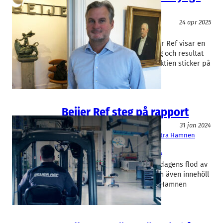
tider
Teknik/Verkstadsindustri
24 apr 2025
Beijer Ref
Christopher Norbye
Värme- och kylgrossisten Beijer Ref visar en
stark tillväxt i både omsättning och resultat
för det första kvartalet 2025. Aktien sticker på
börsen efter torsdagens…
Beijer Ref steg på rapport
Fakta
31 jan 2024
Beijer Ref
, 
Sparbanken Skåne
, 
Västra Hamnen
Corporate Finance
Christopher Norbye
, 
Rasmus Roos
Beijer Ref var utropstecknet i dagens flod av
skånska kvartalsrapporter, som även innehöll
Sparbanken Skåne och Västra Hamnen
Corporate Finance.