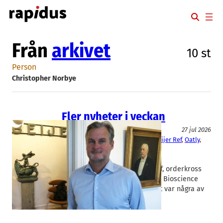
Hoppa
till
innehåll
Från
arkivet
10 st
Person
Christopher Norbye
Fler nyheter i veckan
Nyhetssvep
27 jul 2026
Alfa Laval
, 
Alligator Bioscience
, 
Beijer Ref
, 
Oatly
, 
Swedencare
Christopher Norbye
Oväntat vd-avhopp i Beijer Ref, orderkross
från Alfa Laval och ett Alligator Bioscience
som kastar in handduken – det var några av
den gångna veckans…