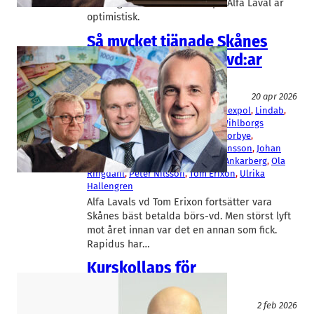
torsdagen. Men Tom Erixon på Alfa Laval är
optimistisk.
Så mycket tjänade Skånes
högst betalda börs-vd:ar
2025
Fakta
20 apr 2026
AAK
, 
Alfa Laval
, 
Beijer Ref
, 
Boozt
, 
Hexpol
, 
Lindab
, 
Nolato
, 
Peab
, 
Thule
, 
Trelleborg
, 
Wihlborgs
Christer Wahlquist
, 
Christopher Norbye
, 
Hermann Haraldsson
, 
Jesper Göransson
, 
Johan
Westman
, 
Klas Dahlberg
, 
Mattias Ankarberg
, 
Ola
Ringdahl
, 
Peter Nilsson
, 
Tom Erixon
, 
Ulrika
Hallengren
Alfa Lavals vd Tom Erixon fortsätter vara
Skånes bäst betalda börs-vd. Men störst lyft
mot året innan var det en annan som fick.
Rapidus har…
Kurskollaps för
djurshälsobolaget
Aktier
2 feb 2026