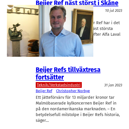
Beijer Ref näst störst i Skåne
Teknik/Verkstadsindustri
10 jul 2023
Beijer Ref
Christopher Norbye
Värme- och kylgrossisten Beijer Ref har i det
tysta seglat upp som Skånes näst största
börsbolag mätt i börsvärde – efter Alfa Laval
men före…
Beijer Refs tillväxtresa
fortsätter
Teknik/Verkstadsindustri
31 jan 2023
Beijer Ref
Christopher Norbye
Ett jätteförvärv för 13 miljarder kronor tar
Malmöbaserade kylkoncernen Beijer Ref in
på den nordamerikanska marknaden. – En
betydelsefull milstolpe i Beijer Refs historia,
säger…