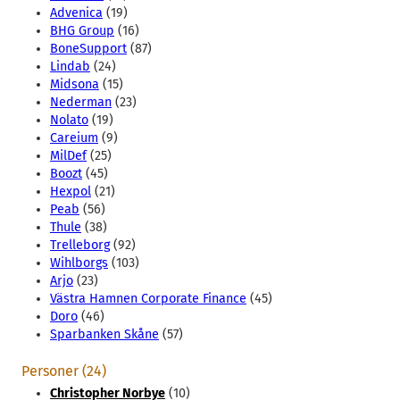
Advenica
(19)
BHG Group
(16)
BoneSupport
(87)
Lindab
(24)
Midsona
(15)
Nederman
(23)
Nolato
(19)
Careium
(9)
MilDef
(25)
Boozt
(45)
Hexpol
(21)
Peab
(56)
Thule
(38)
Trelleborg
(92)
Wihlborgs
(103)
Arjo
(23)
Västra Hamnen Corporate Finance
(45)
Doro
(46)
Sparbanken Skåne
(57)
Personer (24)
Christopher Norbye
(10)