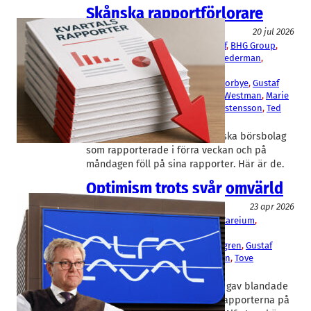
Skånska rapportförlorare
Aktier
20 jul 2026
AAK
, 
Acconeer
, 
Advenica
, 
Beijer Ref
, 
BHG Group
, 
BoneSupport
, 
Lindab
, 
Midsona
, 
Nederman
, 
Nolato
Christer Wahlquist
, 
Christopher Norbye
, 
Gustaf
Öhrn
, 
Henrik Hjalmarsson
, 
Johan Westman
, 
Marie
Bengtsson
, 
Ola Ringdahl
, 
Sven Kristensson
, 
Ted
Hansson
Ännu fler av de 20 större skånska börsbolag
som rapporterade i förra veckan och på
måndagen föll på sina rapporter. Här är de.
Optimism trots svår omvärld
Aktier
23 apr 2026
Alfa Laval
, 
Beijer Ref
, 
BHG Group
, 
Careium
, 
MilDef
, 
Swedencare
Christopher Norbye
, 
Daniel Ljunggren
, 
Gustaf
Öhrn
, 
Håkan Lagerberg
, 
Tom Erixon
, 
Tove
Christiansson
Tuff och oförutsägbar omvärld gav blandade
resultat i de skånska kvartalsrapporterna på