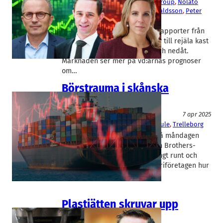
Boozt
, 
Gullberg & Jansson
, 
Kjell Group
, 
Nolato
Christer Wahlquist
, 
Hermann Haraldsson
, 
Peter
Bäck
, 
Sandra Gadd
De senaste dagarnas kvartalsrapporter från
skånska börsbolag gav upphov till rejäla kast
i aktiekurserna, både uppåt och nedåt.
Marknaden ser mer på vd:arnas prognoser
om…
Börstrauma i skånska
industriföretag
Konjunktur
7 apr 2025
AAK
, 
Alfa Laval
, 
Lindab
, 
Nolato
, 
Thule
, 
Trelleborg
Stockholmsbörsen öppnade på måndagen
med ett ras i nivå med Lehman Brothers-
kraschen 2008. Rapidus har ringt runt och
frågat de stora skånska industriföretagen hur
de…
Plastjätten skruvar upp
målen