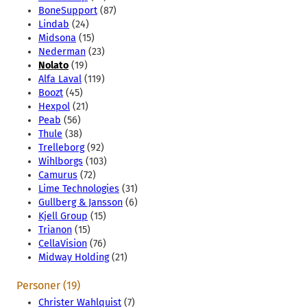
BoneSupport
(87)
Lindab
(24)
Midsona
(15)
Nederman
(23)
Nolato
(19)
Alfa Laval
(119)
Boozt
(45)
Hexpol
(21)
Peab
(56)
Thule
(38)
Trelleborg
(92)
Wihlborgs
(103)
Camurus
(72)
Lime Technologies
(31)
Gullberg & Jansson
(6)
Kjell Group
(15)
Trianon
(15)
CellaVision
(76)
Midway Holding
(21)
Personer (19)
Christer Wahlquist
(7)