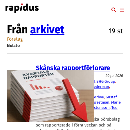
Hoppa
till
innehåll
Från
arkivet
19 st
Företag
Nolato
Skånska rapportförlorare
Aktier
20 jul 2026
AAK
, 
Acconeer
, 
Advenica
, 
Beijer Ref
, 
BHG Group
, 
BoneSupport
, 
Lindab
, 
Midsona
, 
Nederman
, 
Nolato
Christer Wahlquist
, 
Christopher Norbye
, 
Gustaf
Öhrn
, 
Henrik Hjalmarsson
, 
Johan Westman
, 
Marie
Bengtsson
, 
Ola Ringdahl
, 
Sven Kristensson
, 
Ted
Hansson
Ännu fler av de 20 större skånska börsbolag
som rapporterade i förra veckan och på