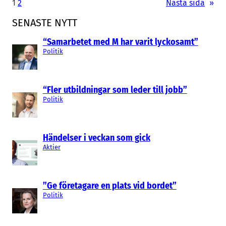
1
2
Nästa sida
»
SENASTE NYTT
“Samarbetet med M har varit lyckosamt”
Politik
“Fler utbildningar som leder till jobb”
Politik
Händelser i veckan som gick
Aktier
”Ge företagare en plats vid bordet”
Politik