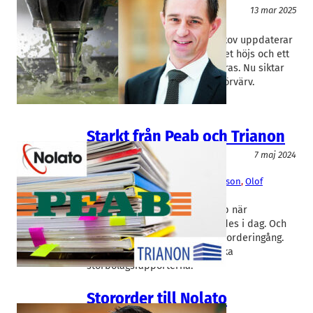
Teknik/Verkstadsindustri
13 mar 2025
Nolato
Christer Wahlquist
Plasttillverkaren Nolato i Torekov uppdaterar
sina finansiella mål. Ebita-målet höjs och ett
tillväxtmål om 8 procent adderas. Nu siktar
bolaget på investeringar och förvärv.
Starkt från Peab och Trianon
Fakta
7 maj 2024
Nolato
, 
Peab
, 
Trianon
Christer Wahlquist
, 
Jesper Göransson
, 
Olof
Andersson
Trianons aktie tog ett skutt upp när
kvartalsrapporten presenterades i dag. Och
Peab överraskar med rekord i orderingång.
Rapidus samlar upp de skånska
storbolagsrapporterna.
Stororder till Nolato