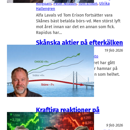
Ringdahl
, 
Peter Nilsson
, 
Tom Erixon
, 
Ulrika
Hallengren
Alfa Lavals vd Tom Erixon fortsätter vara
Skånes bäst betalda börs-vd. Men störst lyft
mot året innan var det en annan som fick.
Rapidus har…
Skånska aktier på efterkälken
Aktier
Krönika
19 feb 2026
Camurus
, 
Lime Technologies
, 
Nolato
När inte ens två månader av året har gått
står det klart att skånska aktier hamnar på
efterkälken jämfört med börsen som helhet.
Rapidus chefredaktör…
Kraftiga reaktioner på
skånska rapporter
Aktier
9 feb 2026