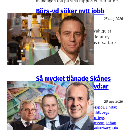
måndagen föll på sina rapporter. Här är de.
Börs-vd söker nytt jobb
Teknik/Verkstadsindustri
25 maj 2026
Nolato
Christer Wahlquist
Nolatos koncernchef Christer Wahlquist
lämnar bolaget efter 30 år och letar ny
operativ roll på annat håll. Hans ersättare
rekryteras internt.
Så mycket tjänade Skånes
högst betalda börs-vd:ar
2025
Fakta
20 apr 2026
AAK
, 
Alfa Laval
, 
Beijer Ref
, 
Boozt
, 
Hexpol
, 
Lindab
, 
Nolato
, 
Peab
, 
Thule
, 
Trelleborg
, 
Wihlborgs
Christer Wahlquist
, 
Christopher Norbye
, 
Hermann Haraldsson
, 
Jesper Göransson
, 
Johan
Westman
, 
Klas Dahlberg
, 
Mattias Ankarberg
, 
Ola