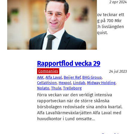
Teknik/Verkstadsindustri
2 apr 2024
Nolato
Christer Wahlquist
Plasttillverkaren Nolato i Torekov tecknar ett
nytt avtal värt en årsomsättning på 700 Mkr
under produktens livslängd. Och livslängden
är lång, säger vd Christer Wahlquist.
Rapportflod vecka 29
Companies
24 jul 2023
AAK
, 
Alfa Laval
, 
Beijer Ref
, 
BHG Group
, 
CellaVision
, 
Hexpol
, 
Lindab
, 
Midway Holding
, 
Nolato
, 
Thule
, 
Trelleborg
Förra veckan var den verkligt intensiva
rapportveckan när de större skånska
börsbolagen redovisade sina andra kvartal.
Alfa LavalVärmeväxlarjätten Alfa Laval med
huvudkontor i Lund omsatte…