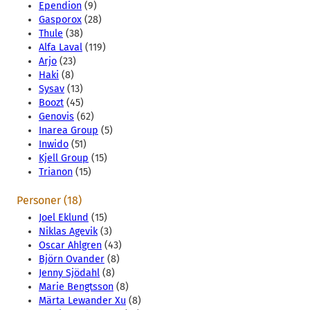
Ependion
(9)
Gasporox
(28)
Thule
(38)
Alfa Laval
(119)
Arjo
(23)
Haki
(8)
Sysav
(13)
Boozt
(45)
Genovis
(62)
Inarea Group
(5)
Inwido
(51)
Kjell Group
(15)
Trianon
(15)
Personer (18)
Joel Eklund
(15)
Niklas Agevik
(3)
Oscar Ahlgren
(43)
Björn Ovander
(8)
Jenny Sjödahl
(8)
Marie Bengtsson
(8)
Märta Lewander Xu
(8)