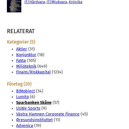
IT/Hårdvara
, 
IT/Mjukvara
, 
Krönika
RELATERAT
Kategorier (5)
Aktier
(31)
Konjunktur
(18)
Fakta
(105)
Miljöteknik
(649)
Finans/Riskkapital
(1234)
Företag (20)
BIMobject
(34)
Lumito
(6)
Sparbanken Skåne
(57)
UsWe Sports
(9)
Västra Hamnen Corporate Finance
(45)
Øresundsinstituttet
(11)
Advenica
(19)