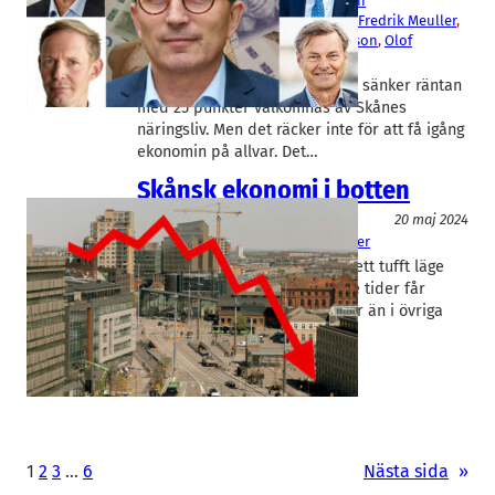
Group
, 
Sparbanken Skåne
, 
Trianon
Andreas Rylander
, 
Björn Ovander
, 
Fredrik Meuller
, 
Fredrik Olsson
, 
Hermann Haraldsson
, 
Olof
Andersson
, 
Per Bertland
Dagens besked att Riksbanken sänker räntan
med 25 punkter välkomnas av Skånes
näringsliv. Men det räcker inte för att få igång
ekonomin på allvar. Det…
Skånsk ekonomi i botten
Konjunktur
20 maj 2024
Sparbanken Skåne
Björn Ovander
Skånsk ekonomi befinner sig i ett tufft läge
och den som hoppas på bättre tider får
vänta. Arbetslösheten ökar mer än i övriga
landet, byggandet…
1
2
3
…
6
Nästa sida
»