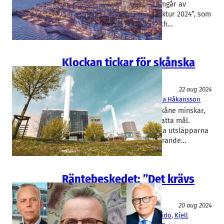
inför stora utmaningar. Det framgår av
höstens utgåva “Skånsk konjunktur 2024”, som
ges ut av Sparbanken Skåne och…
Klockan tickar för skånska
utsläppsmål
Miljöteknik
22 aug 2024
Sparbanken Skåne
, 
Sysav
Patricia Håkansson
Utsläppen av växthusgaser i Skåne minskar,
men det är långt kvar till uppsatta mål.
Klimatarbetet hos de tio största utsläpparna
av växthusgaser är direkt avgörande…
Räntebeskedet: ”Det krävs
mer”
Finans/Riskkapital
20 aug 2024
Boozt
, 
Genovis
, 
Inarea Group
, 
Inwido
, 
Kjell