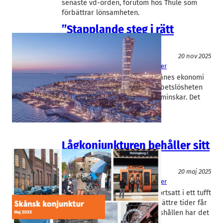
senaste vd-orden, förutom hos Thule som
förbättrar lönsamheten.
”Stapplande steg i rätt
riktning”
Konjunktur
20 nov 2025
Sparbanken Skåne
Björn Ovander
Allt fler tecken tyder på att Skånes ekonomi
är på väg att återhämta sig. Arbetslösheten
sjunker och antalet konkurser minskar. Det
visar en ny rapport…
Lågkonjunkturen behåller sitt
grepp
Konjunktur
20 maj 2025
Sparbanken Skåne
Björn Ovander
Skånsk ekonomi befinner sig fortsatt i ett tufft
läge och den som hoppas på bättre tider får
vänta. Näringslivet kämpar, hushållen har det
tufft och…