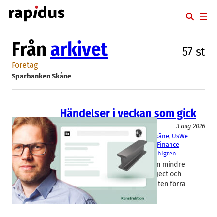
Hoppa
till
innehåll
Från
arkivet
57 st
Företag
Sparbanken Skåne
Händelser i veckan som gick
Aktier
3 aug 2026
BIMobject
, 
Lumito
, 
Sparbanken Skåne
, 
UsWe
Sports
, 
Västra Hamnen Corporate Finance
Joel Eklund
, 
Niklas Agevik
, 
Oscar Ahlgren
Knackiga kvartalsrapporter från mindre
skånska börsbolag som Bimobject och
Sparbanken Skåne var på tapeten förra
veckan. Här är en summering.