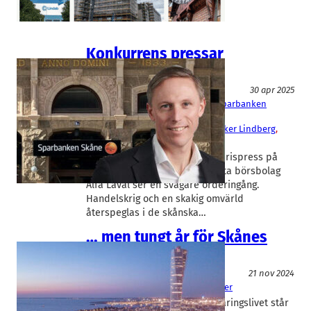
Konkurrens pressar
Sparbanken Skåne
Fakta
30 apr 2025
Alfa Laval
, 
Arjo
, 
Ependion
, 
Haki
, 
Sparbanken
Skåne
Jenny Sjödahl
, 
Rasmus Roos
, 
Sverker Lindberg
, 
Tom Erixon
Sparbanken Skåne dras med prispress på
utlåningsaffären. Skånes största börsbolag
Alfa Laval ser en svagare orderingång.
Handelskrig och en skakig omvärld
återspeglas i de skånska…
… men tungt år för Skånes
näringsliv
Konjunktur
21 nov 2024
Sparbanken Skåne
Björn Ovander
Fler delar inom det skånska näringslivet står