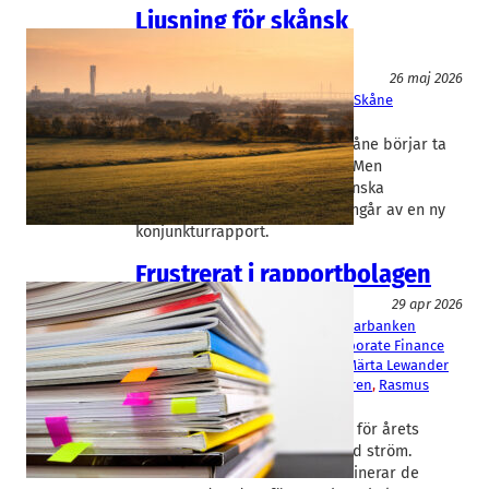
Ljusning för skånsk
konjunktur
Konjunktur
26 maj 2026
Øresundsinstituttet
, 
Sparbanken Skåne
Björn Ovander
Konjunkturåterhämtningen i Skåne börjar ta
fart och arbetslösheten faller. Men
omsättningstappet för det skånska
näringslivet fortsätter. Det framgår av en ny
konjunkturrapport.
Frustrerat i rapportbolagen
Fakta
29 apr 2026
Advenica
, 
Ependion
, 
Gasporox
, 
Sparbanken
Skåne
, 
Thule
, 
Västra Hamnen Corporate Finance
Jenny Sjödahl
, 
Marie Bengtsson
, 
Märta Lewander
Xu
, 
Mattias Ankarberg
, 
Oscar Ahlgren
, 
Rasmus
Roos
Börsbolagens delårsrapporter för årets
första kvartal kommer i en strid ström.
Osäkerhet och frustration dominerar de