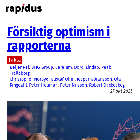
Hoppa
till
innehåll
Försiktig optimism i
rapporterna
Fakta
Beijer Ref
, 
BHG Group
, 
Careium
, 
Doro
, 
Lindab
, 
Peab
, 
Trelleborg
Christopher Norbye
, 
Gustaf Öhrn
, 
Jesper Göransson
, 
Ola
Ringdahl
, 
Peter Heuman
, 
Peter Nilsson
, 
Robert Dackeskog
27 okt 2025