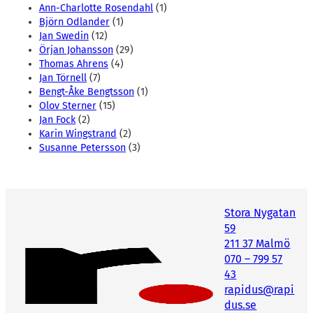
Ann-Charlotte Rosendahl
(1)
Björn Odlander
(1)
Jan Swedin
(12)
Örjan Johansson
(29)
Thomas Ahrens
(4)
Jan Törnell
(7)
Bengt-Åke Bengtsson
(1)
Olov Sterner
(15)
Jan Fock
(2)
Karin Wingstrand
(2)
Susanne Petersson
(3)
Stora Nygatan
59
211 37 Malmö
070 – 799 57
43
rapidus@rapi
dus.se