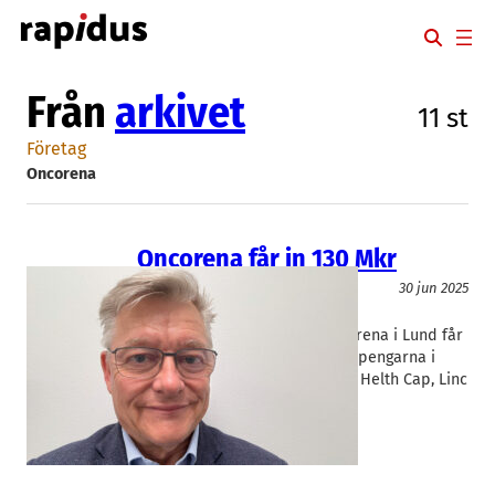
Hoppa
till
innehåll
Från
arkivet
11 st
Företag
Oncorena
Oncorena får in 130 Mkr
Läkemedel
30 jun 2025
Oncorena
Börje Haraldsson
Cancerforskningsbolaget Oncorena i Lund får
in 133 Mkr i en nyemission där pengarna i
huvudsak kommer från ägarna Helth Cap, Linc
och FSG. Kapitalet ska…