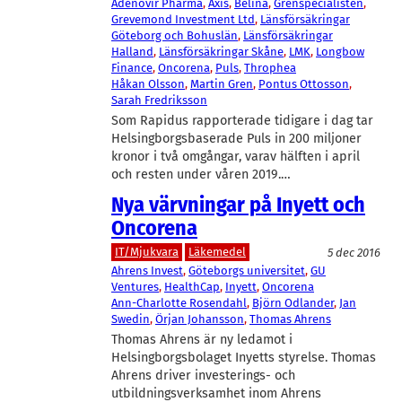
Adenovir Pharma
, 
Axis
, 
Belina
, 
Grenspecialisten
, 
Grevemond Investment Ltd
, 
Länsförsäkringar
Göteborg och Bohuslän
, 
Länsförsäkringar
Halland
, 
Länsförsäkringar Skåne
, 
LMK
, 
Longbow
Finance
, 
Oncorena
, 
Puls
, 
Throphea
Håkan Olsson
, 
Martin Gren
, 
Pontus Ottosson
, 
Sarah Fredriksson
Som Rapidus rapporterade tidigare i dag tar
Helsingborgsbaserade Puls in 200 miljoner
kronor i två omgångar, varav hälften i april
och resten under våren 2019.…
Nya värvningar på Inyett och
Oncorena
IT/Mjukvara
Läkemedel
5 dec 2016
Ahrens Invest
, 
Göteborgs universitet
, 
GU
Ventures
, 
HealthCap
, 
Inyett
, 
Oncorena
Ann-Charlotte Rosendahl
, 
Björn Odlander
, 
Jan
Swedin
, 
Örjan Johansson
, 
Thomas Ahrens
Thomas Ahrens är ny ledamot i
Helsingborgsbolaget Inyetts styrelse. Thomas
Ahrens driver investerings- och
utbildningsverksamhet inom Ahrens