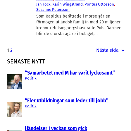
Jan Fock
, 
Karin Wingstrand
, 
Pontus Ottosson
, 
Susanne Petersson
Som Rapidus berättade i morse går en
förmögen utländsk familj in med 20 miljoner
kronor i Helsingborgsbaserade Puls. Därmed
blir de största ägare i bolaget,…
1
2
Nästa sida
»
SENASTE NYTT
“Samarbetet med M har varit lyckosamt”
Politik
“Fler utbildningar som leder till jobb”
Politik
Händelser i veckan som gick