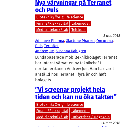
Nya värvningar på Terranet
och Puls
Bioteknik/Övrig life science
Finans/Riskkapital
Läkemedel
Medicinteknik/Lab
Telekom
3 dec 2018
Adenovir Pharma
, 
Glactone Pharma
, 
Oncorena
, 
Puls
, 
TerraNet
Andrew Jue
, 
Susanna Dahlgren
Lundabaserade mobilteknikbolaget Terranet
har internt värvat en ny teknikchef i
nordamerikanen Andrew Jue. Han har varit
anställd hos Terranet i fyra år och haft
bolagets…
”Vi screenar projekt hela
tiden och kan nu öka takten”
Bioteknik/Övrig life science
Finans/Riskkapital
Läkemedel
Medicinteknik/Lab
Universitet / Högskola
14 mar 2018