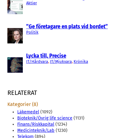
Aktier
”Ge företagare en plats vid bordet”
Politik
Lycka till, Precise
IT/Hårdvara
, 
IT/Mjukvara
, 
Krönika
RELATERAT
Kategorier (8)
Läkemedel
(1092)
Bioteknik/Övrig life science
(1131)
Finans/Riskkapital
(1234)
Medicinteknik/Lab
(1230)
Telekom
(894)