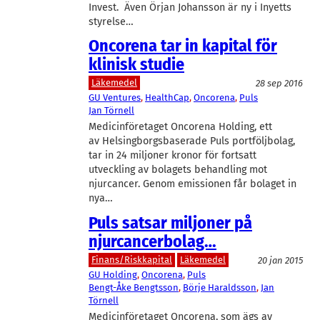
Invest. Även Örjan Johansson är ny i Inyetts
styrelse…
Oncorena tar in kapital för
klinisk studie
Läkemedel
28 sep 2016
GU Ventures
, 
HealthCap
, 
Oncorena
, 
Puls
Jan Törnell
Medicinföretaget Oncorena Holding, ett
av Helsingborgsbaserade Puls portföljbolag,
tar in 24 miljoner kronor för fortsatt
utveckling av bolagets behandling mot
njurcancer. Genom emissionen får bolaget in
nya…
Puls satsar miljoner på
njurcancerbolag…
Finans/Riskkapital
Läkemedel
20 jan 2015
GU Holding
, 
Oncorena
, 
Puls
Bengt-Åke Bengtsson
, 
Börje Haraldsson
, 
Jan
Törnell
Medicinföretaget Oncorena, som ägs av