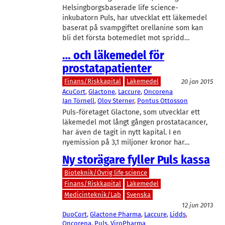
Helsingborgsbaserade life science-
inkubatorn Puls, har utvecklat ett läkemedel
baserat på svampgiftet orellanine som kan
bli det första botemedlet mot spridd…
… och läkemedel för
prostatapatienter
Finans/Riskkapital
Läkemedel
20 jan 2015
AcuCort
, 
Glactone
, 
Laccure
, 
Oncorena
Jan Törnell
, 
Olov Sterner
, 
Pontus Ottosson
Puls-företaget Glactone, som utvecklar ett
läkemedel mot långt gången prostatacancer,
har även de tagit in nytt kapital. I en
nyemission på 3,1 miljoner kronor har…
Ny storägare fyller Puls kassa
Bioteknik/Övrig life science
Finans/Riskkapital
Läkemedel
Medicinteknik/Lab
Svenska
12 jun 2013
DuoCort
, 
Glactone Pharma
, 
Laccure
, 
Lidds
, 
Oncorena
, 
Puls
, 
ViroPharma