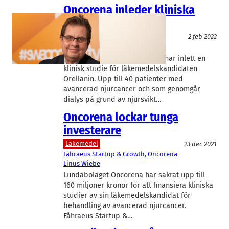
Oncorena inleder kliniska
studier
Läkemedel
2 feb 2022
Oncorena
Lars Grundemar
Läkemedelsbolaget Oncorena har inlett en
klinisk studie för läkemedelskandidaten
Orellanin. Upp till 40 patienter med
avancerad njurcancer och som genomgår
dialys på grund av njursvikt…
Oncorena lockar tunga
investerare
Läkemedel
23 dec 2021
Fåhraeus Startup & Growth
, 
Oncorena
Linus Wiebe
Lundabolaget Oncorena har säkrat upp till
160 miljoner kronor för att finansiera kliniska
studier av sin läkemedelskandidat för
behandling av avancerad njurcancer.
Fåhraeus Startup &…