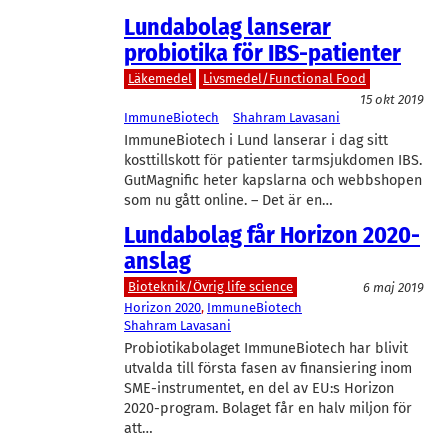
Lundabolag lanserar
probiotika för IBS-patienter
Läkemedel
Livsmedel/Functional Food
15 okt 2019
ImmuneBiotech
Shahram Lavasani
ImmuneBiotech i Lund lanserar i dag sitt
kosttillskott för patienter tarmsjukdomen IBS.
GutMagnific heter kapslarna och webbshopen
som nu gått online. – Det är en…
Lundabolag får Horizon 2020-
anslag
Bioteknik/Övrig life science
6 maj 2019
Horizon 2020
, 
ImmuneBiotech
Shahram Lavasani
Probiotikabolaget ImmuneBiotech har blivit
utvalda till första fasen av finansiering inom
SME-instrumentet, en del av EU:s Horizon
2020-program. Bolaget får en halv miljon för
att…