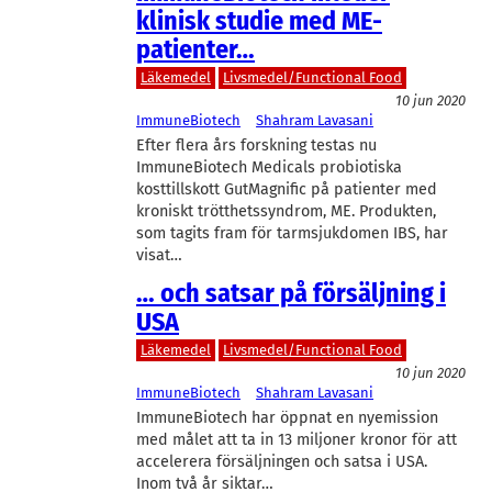
klinisk studie med ME-
patienter…
Läkemedel
Livsmedel/Functional Food
10 jun 2020
ImmuneBiotech
Shahram Lavasani
Efter flera års forskning testas nu
ImmuneBiotech Medicals probiotiska
kosttillskott GutMagnific på patienter med
kroniskt trötthetssyndrom, ME. Produkten,
som tagits fram för tarmsjukdomen IBS, har
visat…
… och satsar på försäljning i
USA
Läkemedel
Livsmedel/Functional Food
10 jun 2020
ImmuneBiotech
Shahram Lavasani
ImmuneBiotech har öppnat en nyemission
med målet att ta in 13 miljoner kronor för att
accelerera försäljningen och satsa i USA.
Inom två år siktar…