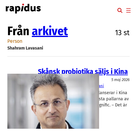
Hoppa
till
innehåll
Från
arkivet
13 st
Person
Shahram Lavasani
Skånsk probiotika säljs i Kina
Livsmedel/Functional Food
5 maj 2026
ImmuneBiotech
Shahram Lavasani
Lundabolaget Immunebiotech lanserar i Kina
och har redan levererat de första pallarna av
sin probiotiska produkt Gutmagnific. – Det är
bara första av fler som…