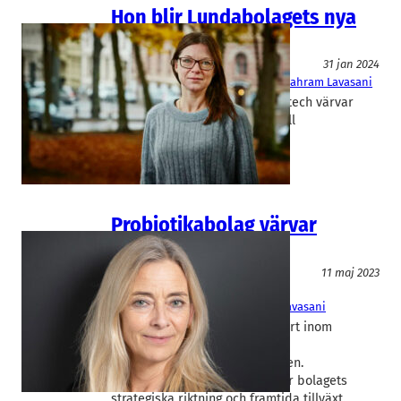
Hon blir Lundabolagets nya
ordförande
Livsmedel/Functional Food
31 jan 2024
ImmuneBiotech
Sara Malcus
, 
Shahram Lavasani
Probiotikabolaget Immune Biotech värvar
branschprofilen Sara Malcus till
ordförandeposten.
Probiotikabolag värvar
schweizisk profil
Livsmedel/Functional Food
11 maj 2023
ImmuneBiotech
Kristin Wannerberger
, 
Shahram Lavasani
Immune Biotech tar in en expert inom
mikrobiomforskning och
läkemedelsutveckling i styrelsen.
Rekryteringen är avgörande för bolagets
strategiska riktning och framtida tillväxt.