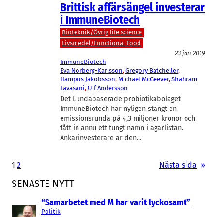
Brittisk affärsängel investerar
i ImmuneBiotech
Bioteknik/Övrig life science
Livsmedel/Functional Food
23 jan 2019
ImmuneBiotech
Eva Norberg-Karlsson
, 
Gregory Batcheller
, 
Hampus Jakobsson
, 
Michael McGeever
, 
Shahram
Lavasani
, 
Ulf Andersson
Det Lundabaserade probiotikabolaget
ImmuneBiotech har nyligen stängt en
emissionsrunda på 4,3 miljoner kronor och
fått in ännu ett tungt namn i ägarlistan.
Ankarinvesterare är den…
1
2
Nästa sida
»
SENASTE NYTT
“Samarbetet med M har varit lyckosamt”
Politik