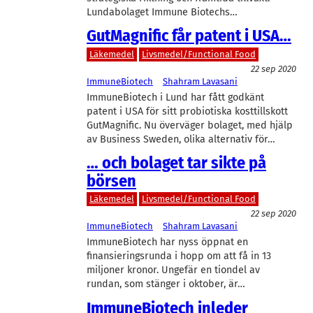
Lundabolaget Immune Biotechs…
GutMagnific får patent i USA…
Läkemedel
Livsmedel/Functional Food
22 sep 2020
ImmuneBiotech
Shahram Lavasani
ImmuneBiotech i Lund har fått godkänt
patent i USA för sitt probiotiska kosttillskott
GutMagnific. Nu överväger bolaget, med hjälp
av Business Sweden, olika alternativ för…
… och bolaget tar sikte på
börsen
Läkemedel
Livsmedel/Functional Food
22 sep 2020
ImmuneBiotech
Shahram Lavasani
ImmuneBiotech har nyss öppnat en
finansieringsrunda i hopp om att få in 13
miljoner kronor. Ungefär en tiondel av
rundan, som stänger i oktober, är…
ImmuneBiotech inleder