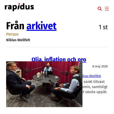
Hoppa
till
innehåll
Från
arkivet
1 st
Person
Niklas Wellfelt
Olja, inflation och oro
Lejonkulan
8 maj 2026
Ålandsbanken
, 
Lejonkulan
Jan Dahlqvist
, 
Jonny Björklund
, 
Niklas Wellfelt
Kriget i Iran har ökat risken för sänkt tillväxt
och höjd inflation i världsekonomin, samtidigt
som aktiemarknaden har börjat vända uppåt.
– Konflikten har brutit…