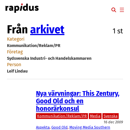
Hoppa
till
innehåll
Från
arkivet
1 st
Kategori
Kommunikation/Reklam/PR
Företag
Sydsvenska Industri- och Handelskammaren
Person
Leif Lindau
Nya värvningar: This Zentury,
Good Old och en
honorärkonsul
Kommunikation/Reklam/PR
Media
Svenska
16 dec 2009
Aspekta
, 
Good Old
, 
Moving Media Southern