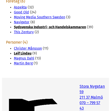
Företag (6)
Aspekta
(32)
Good Old
(24)
Moving Media Southern Sweden
(3)
Navigator
(8)
Sydsvenska Industri- och Handelskammaren
(39)
This Zentury
(2)
Personer (4)
Christer Månsson
(11)
Leif Lindau
(9)
Magnus Dahl
(13)
Martin Berg
(1)
Stora Nygatan
59
211 37 Malmö
070 – 799 57
43