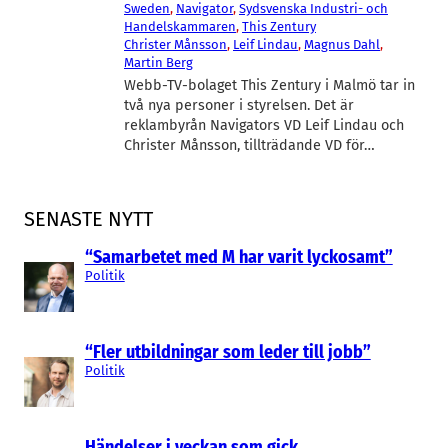
Sweden
, 
Navigator
, 
Sydsvenska Industri- och
Handelskammaren
, 
This Zentury
Christer Månsson
, 
Leif Lindau
, 
Magnus Dahl
, 
Martin Berg
Webb-TV-bolaget This Zentury i Malmö tar in
två nya personer i styrelsen. Det är
reklambyrån Navigators VD Leif Lindau och
Christer Månsson, tillträdande VD för…
SENASTE NYTT
“Samarbetet med M har varit lyckosamt”
Politik
“Fler utbildningar som leder till jobb”
Politik
Händelser i veckan som gick