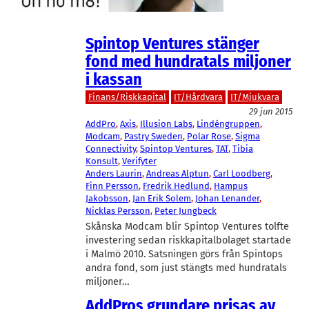
Spintop Ventures stänger
fond med hundratals miljoner
i kassan
Finans/Riskkapital
IT/Hårdvara
IT/Mjukvara
29 jun 2015
AddPro
, 
Axis
, 
Illusion Labs
, 
Lindéngruppen
, 
Modcam
, 
Pastry Sweden
, 
Polar Rose
, 
Sigma
Connectivity
, 
Spintop Ventures
, 
TAT
, 
Tibia
Konsult
, 
Verifyter
Anders Laurin
, 
Andreas Alptun
, 
Carl Loodberg
, 
Finn Persson
, 
Fredrik Hedlund
, 
Hampus
Jakobsson
, 
Jan Erik Solem
, 
Johan Lenander
, 
Nicklas Persson
, 
Peter Jungbeck
Skånska Modcam blir Spintop Ventures tolfte
investering sedan riskkapitalbolaget startade
i Malmö 2010. Satsningen görs från Spintops
andra fond, som just stängts med hundratals
miljoner…
AddPros grundare prisas av