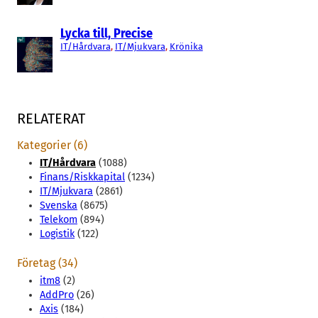
Lycka till, Precise
IT/Hårdvara
, 
IT/Mjukvara
, 
Krönika
RELATERAT
Kategorier (6)
IT/Hårdvara
(1088)
Finans/Riskkapital
(1234)
IT/Mjukvara
(2861)
Svenska
(8675)
Telekom
(894)
Logistik
(122)
Företag (34)
itm8
(2)
AddPro
(26)
Axis
(184)