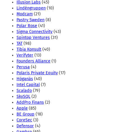
Illusion Labs
(45)
Lindéngruppen
(10)
Modcam
(21)
Pastry Sweden
(8)
Polar Rose
(41)
Sigma Connectivity
(43)
Spintop Ventures
(31)
TAT
(98)
Tibia Konsult
(40)
Verifyter
(13)
Founders Alliance
(1)
Perusa
(4)
Polaris Private Equity
(17)
Höganäs
(40)
Intel Capital
(7)
Scalado
(79)
SkySQL
(2)
AddPro Finans
(2)
Apple
(85)
BE Group
(18)
CoreSec
(3)
Defensor
(4)
Gambro
(65)