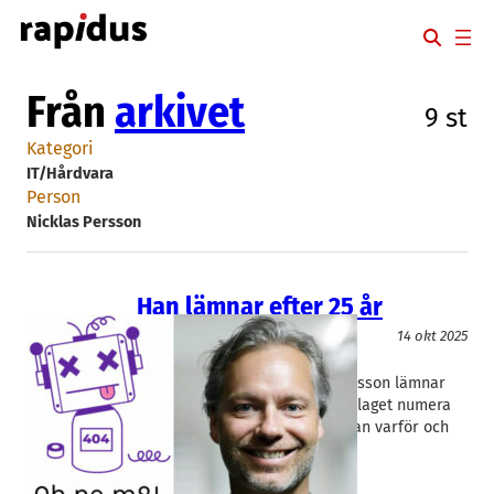
Hoppa
till
innehåll
Från
arkivet
9 st
Kategori
IT/Hårdvara
Person
Nicklas Persson
Han lämnar efter 25 år
IT/Hårdvara
14 okt 2025
itm8
Nicklas Persson
Addpro-grundaren Nicklas Persson lämnar
nordiska IT-jätten Itm8 som bolaget numera
ingår i. För Rapidus berättar han varför och
vad han ska göra härnäst.