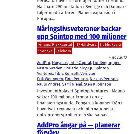
Perusa tar över IT-företaget AddPro i Malmö.
Närmare 290 anställda i Sverige och Danmark
följer med i affären. Planen: expansion i
Europa.…
Näringslivsveteraner backar
upp Spintop med 100 miljoner
Finans/Riskkapital
IT/Hårdvara
IT/Mjukvara
Svenska
Telekom
4 nov 2013
AddPro
, 
Höganäs
, 
Intel Capital
, 
Lindéngruppen
, 
Pastry Sweden
, 
Scalado
, 
SkySQL
, 
Spintop
Ventures
, 
Tibia Konsult
, 
Verifyter
Erik Wenngren
, 
Finn Persson
, 
Nicklas Persson
, 
Paulo Andrez
, 
Sami Niemi
, 
Sten K Johnson
Investmentbolaget Spintop Ventures i Malmö
säkrar 100 miljoner kronor i en ny
finansieringsrunda. Pengarna kommer från i
huvudsak regionala och internationella
entreprenörsprofiler och ska satsas…
AddPro ångar på — planerar
förvärv