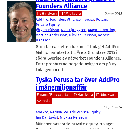
Founders Alliance
IT/Hårdvara
IT/Mjukvara
2 mar 2015
AddPro
, 
Founders Alliance
, 
Perusa
, 
Polaris
Private Equity
Jörgen Pålson
, 
Klas Ljunggren
, 
Magnus Norling
, 
Mattias Andersson
, 
Nicklas Persson
, 
Robert
Hansson
Grundarkvartetten bakom IT-bolaget AddPro i
Malmö har utsetts till Årets Grundare 2015 i
södra Sverige av nätverket Founders Alliance.
Entreprenörerna började nyligen om på ny
kula genom ett…
Tyska Perusa tar över AddPro
i mångmiljonaffär
Finans/Riskkapital
IT/Hårdvara
IT/Mjukvara
Svenska
11 jun 2014
AddPro
, 
Perusa
, 
Polaris Private Equity
Jan Dahlqvist
, 
Nicklas Persson
Münchenbaserade private equity-bolaget