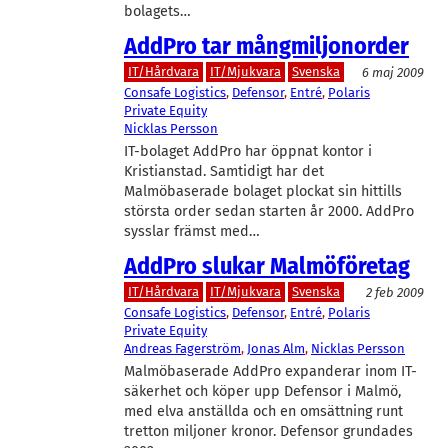
bolagets…
AddPro tar mångmiljonorder
IT/Hårdvara
IT/Mjukvara
Svenska
6 maj 2009
Consafe Logistics
, 
Defensor
, 
Entré
, 
Polaris
Private Equity
Nicklas Persson
IT-bolaget AddPro har öppnat kontor i
Kristianstad. Samtidigt har det
Malmöbaserade bolaget plockat sin hittills
största order sedan starten år 2000. AddPro
sysslar främst med…
AddPro slukar Malmöföretag
IT/Hårdvara
IT/Mjukvara
Svenska
2 feb 2009
Consafe Logistics
, 
Defensor
, 
Entré
, 
Polaris
Private Equity
Andreas Fagerström
, 
Jonas Alm
, 
Nicklas Persson
Malmöbaserade AddPro expanderar inom IT-
säkerhet och köper upp Defensor i Malmö,
med elva anställda och en omsättning runt
tretton miljoner kronor. Defensor grundades