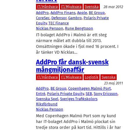
IT/Hårdvara
IT/Mjukvara
Svenska
28 mar 2012
AddPro
, 
AddPro Finans
, 
Apple
, 
BE Group
, 
CoreSec
, 
Defensor
, 
Gambro
, 
Polaris Private
Equity
, 
TEC Finance
Nicklas Persson
, 
Rune Bengtsson
IT-bolaget AddPro i Malmö är ett steg
närmare målet att dubbla till 2013.
Omsättningen ökade i fjol med 16 procent. I
år tänker VD Nicklas…
AddPro får dansk-svensk
mångmiljonaffär
IT/Hårdvara
IT/Mjukvara
Logistik
Svenska
23 maj 2011
AddPro
, 
BE Group
, 
Copenhagen Malmö Port
, 
Entré
, 
Polaris Private Equity
, 
SEB
, 
Sony Ericsson
, 
Svenska Spel
, 
Sveriges Trafikskolors
Riksförbund
Nicklas Persson
Med Copenhagen Malmö Port som ny kund
har IT-bolaget AddPro i Malmö plockat sin
tredje stora order på kort tid. Hittills i år har