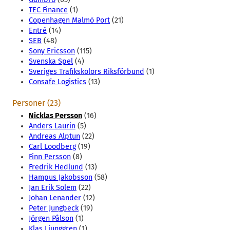
TEC Finance
(1)
Copenhagen Malmö Port
(21)
Entré
(14)
SEB
(48)
Sony Ericsson
(115)
Svenska Spel
(4)
Sveriges Trafikskolors Riksförbund
(1)
Consafe Logistics
(13)
Personer (23)
Nicklas Persson
(16)
Anders Laurin
(5)
Andreas Alptun
(22)
Carl Loodberg
(19)
Finn Persson
(8)
Fredrik Hedlund
(13)
Hampus Jakobsson
(58)
Jan Erik Solem
(22)
Johan Lenander
(12)
Peter Jungbeck
(19)
Jörgen Pålson
(1)
Klas Ljunggren
(1)