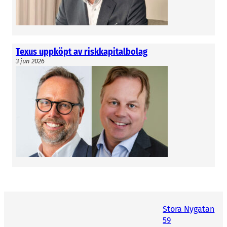
Texus uppköpt av riskkapitalbolag
3 jun 2026
Stora Nygatan
59