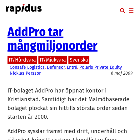
Hoppa
till
innehåll
AddPro tar
mångmiljonorder
IT/Hårdvara
IT/Mjukvara
Svenska
Consafe Logistics
, 
Defensor
, 
Entré
, 
Polaris Private Equity
Nicklas Persson
6 maj 2009
IT-bolaget AddPro har öppnat kontor i
Kristianstad. Samtidigt har det Malmöbaserade
bolaget plockat sin hittills största order sedan
starten år 2000.
AddPro sysslar främst med drift, underhåll och