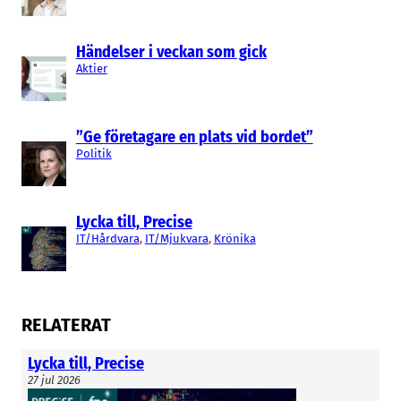
Persson är en, tillsammans står för 28 procent
av bolaget.
Händelser i veckan som gick
Aktier
Erik Olausson
”Ge företagare en plats vid bordet”
Politik
Lycka till, Precise
IT/Hårdvara
, 
IT/Mjukvara
, 
Krönika
RELATERAT
Lycka till, Precise
27 jul 2026