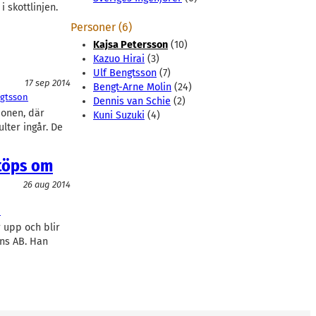
 skottlinjen.
Personer (6)
Kajsa Petersson
(10)
Kazuo Hirai
(3)
Ulf Bengtsson
(7)
17 sep 2014
Bengt-Arne Molin
(24)
ngtsson
Dennis van Schie
(2)
ionen, där
Kuni Suzuki
(4)
lter ingår. De
stöps om
26 aug 2014
i
r upp och blir
ns AB. Han