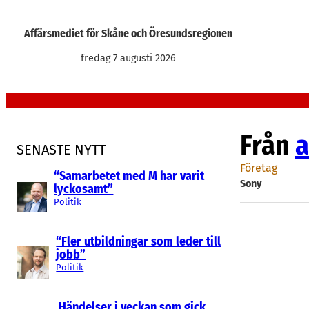
Hoppa
till
Affärsmediet för Skåne och Öresundsregionen
innehåll
fredag 7 augusti 2026
Från
a
SENASTE NYTT
Företag
“Samarbetet med M har varit
Sony
lyckosamt”
Politik
“Fler utbildningar som leder till
jobb”
Politik
Händelser i veckan som gick