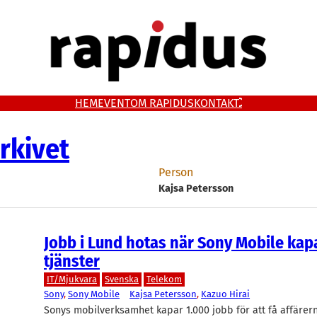
HEM
EVENT
OM RAPIDUS
KONTAKT
rkivet
Person
Kajsa Petersson
Jobb i Lund hotas när Sony Mobile kap
tjänster
IT/Mjukvara
Svenska
Telekom
Sony
, 
Sony Mobile
Kajsa Petersson
, 
Kazuo Hirai
Sonys mobilverksamhet kapar 1.000 jobb för att få affärern