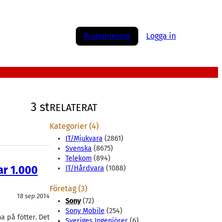
Prenumerera
Logga in
3 st
RELATERAT
Kategorier (4)
IT/Mjukvara
(2861)
Svenska
(8675)
Telekom
(894)
ar 1.000
IT/Hårdvara
(1088)
Företag (3)
18 sep 2014
Sony
(72)
Sony Mobile
(254)
a på fötter. Det
Sveriges Ingenjörer
(6)