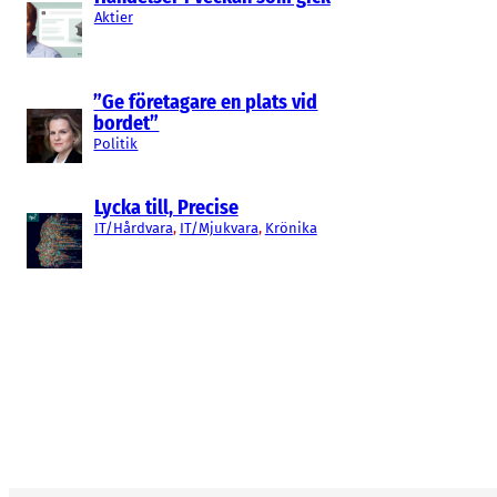
Aktier
”Ge företagare en plats vid
bordet”
Politik
Lycka till, Precise
IT/Hårdvara
, 
IT/Mjukvara
, 
Krönika