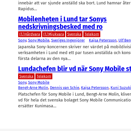
innebär att var sjunde anställd ska bort. Lund hamnar åter i
Rapidus…
Mobilenheten i Lund tar Sonys
nedskrivningsbesked med ro
IT/Hårdvara
IT/Mjukvara
Svenska
Telekom
Sony
, 
Sony Mobile
, 
Sveriges Ingenjörer
Kajsa Petersson
, 
Ulf Be
Japanska Sony-koncernen skriver ner värdet på mobildivis
verksamheten i Lund med ett par tusen anställda och konsu
första delarna av den nya…
Lundachefen blir vd när Sony Mobile 
Svenska
Telekom
Sony
, 
Sony Mobile
Bengt-Arne Molin
, 
Dennis van Schie
, 
Kajsa Petersson
, 
Kuni Suzuk
Platschefen för Sony Mobile i Lund, Bengt-Arne Molin, klive
vd för hela det svenska bolaget Sony Mobile Communicatio
ersätter Kunimasa…