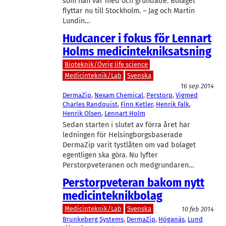
som han var med och grundade. Bolaget
flyttar nu till Stockholm. – Jag och Martin
Lundin…
Hudcancer i fokus för Lennart
Holms medicintekniksatsning
Bioteknik/Övrig life science
Medicinteknik/Lab
Svenska
16 sep 2014
DermaZip
, 
Nexam Chemical
, 
Perstorp
, 
Vigmed
Charles Randquist
, 
Finn Ketler
, 
Henrik Falk
, 
Henrik Olsen
, 
Lennart Holm
Sedan starten i slutet av förra året har
ledningen för Helsingborgsbaserade
DermaZip varit tystlåten om vad bolaget
egentligen ska göra. Nu lyfter
Perstorpveteranen och medgrundaren…
Perstorpveteran bakom nytt
medicinteknikbolag
Medicinteknik/Lab
Svenska
10 feb 2014
Brunkeberg Systems
, 
DermaZip
, 
Höganäs
, 
Lund