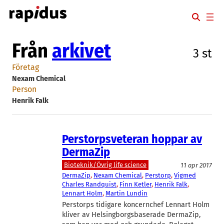
Hoppa
till
innehåll
Från
arkivet
3 st
Företag
Nexam Chemical
Person
Henrik Falk
Perstorpsveteran hoppar av
DermaZip
Bioteknik/Övrig life science
11 apr 2017
DermaZip
, 
Nexam Chemical
, 
Perstorp
, 
Vigmed
Charles Randquist
, 
Finn Ketler
, 
Henrik Falk
, 
Lennart Holm
, 
Martin Lundin
Perstorps tidigare koncernchef Lennart Holm
kliver av Helsingborgsbaserade DermaZip,