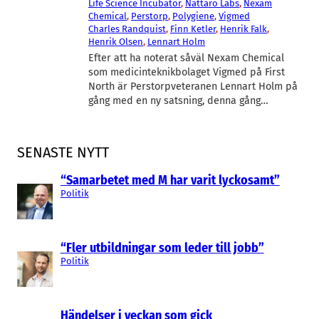
Life Science Incubator
, 
Nattaro Labs
, 
Nexam
Chemical
, 
Perstorp
, 
Polygiene
, 
Vigmed
Charles Randquist
, 
Finn Ketler
, 
Henrik Falk
, 
Henrik Olsen
, 
Lennart Holm
Efter att ha noterat såväl Nexam Chemical
som medicinteknikbolaget Vigmed på First
North är Perstorpveteranen Lennart Holm på
gång med en ny satsning, denna gång…
SENASTE NYTT
“Samarbetet med M har varit lyckosamt”
Politik
“Fler utbildningar som leder till jobb”
Politik
Händelser i veckan som gick