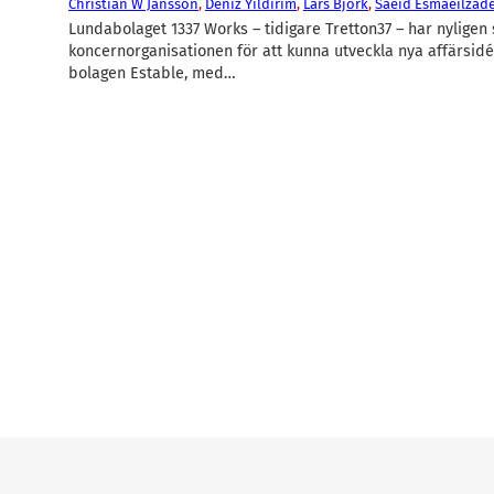
Christian W Jansson
, 
Deniz Yildirim
, 
Lars Björk
, 
Saeid Esmaeilzad
Lundabolaget 1337 Works – tidigare Tretton37 – har nyligen 
koncernorganisationen för att kunna utveckla nya affärsidée
bolagen Estable, med…