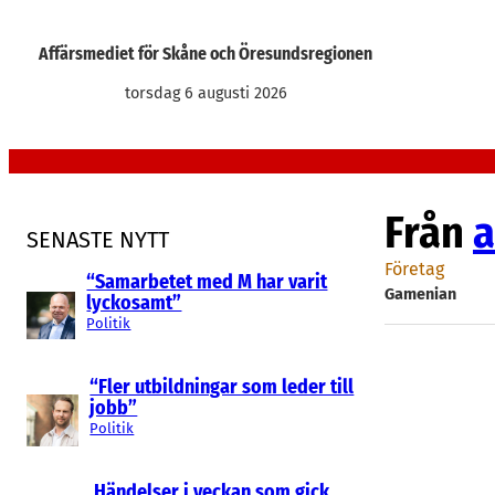
Hoppa
till
Affärsmediet för Skåne och Öresundsregionen
innehåll
torsdag 6 augusti 2026
Från
a
SENASTE NYTT
Företag
“Samarbetet med M har varit
Gamenian
lyckosamt”
Politik
“Fler utbildningar som leder till
jobb”
Politik
Händelser i veckan som gick