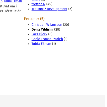
eh
, 
Tobia Ekman
tretton37
(49)
stuvat om i
Tretton37 Development
(5)
r. Först ut är
Personer (5)
Christian W Jansson
(20)
Deniz Yildirim
(28)
Lars Björk
(6)
Saeid Esmaeilzadeh
(1)
Tobia Ekman
(1)