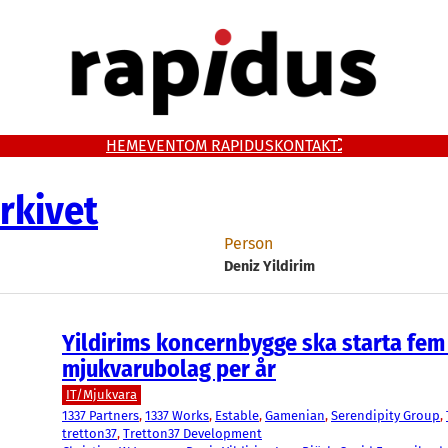
HEM
EVENT
OM RAPIDUS
KONTAKT
rkivet
Person
Deniz Yildirim
Yildirims koncernbygge ska starta fem
mjukvarubolag per år
IT/Mjukvara
1337 Partners
, 
1337 Works
, 
Estable
, 
Gamenian
, 
Serendipity Group
, 
tretton37
, 
Tretton37 Development