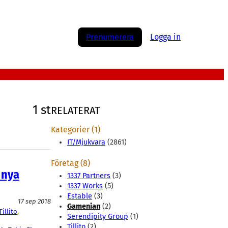
Prenumerera
Logga in
1 st
RELATERAT
Kategorier (1)
IT/Mjukvara
(2861)
Företag (8)
 nya
1337 Partners
(3)
1337 Works
(5)
Estable
(3)
17 sep 2018
Gamenian
(2)
Tillito
, 
Serendipity Group
(1)
Tillito
(2)