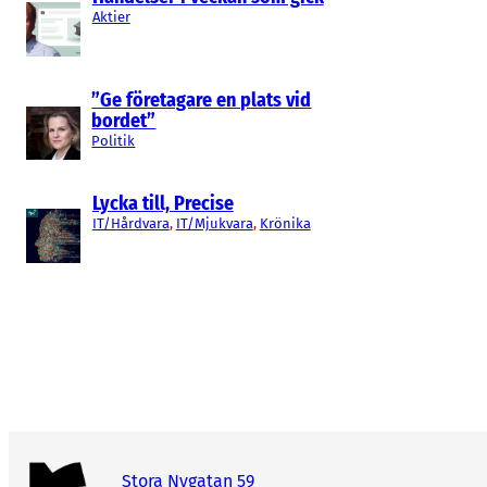
Aktier
”Ge företagare en plats vid
bordet”
Politik
Lycka till, Precise
IT/Hårdvara
, 
IT/Mjukvara
, 
Krönika
Stora Nygatan 59