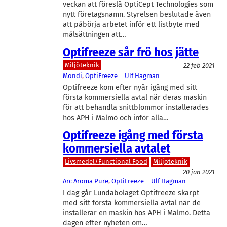
veckan att föreslå OptiCept Technologies som
nytt företagsnamn. Styrelsen beslutade även
att påbörja arbetet inför ett listbyte med
målsättningen att…
Optifreeze sår frö hos jätte
Miljöteknik
22 feb 2021
Mondi
, 
OptiFreeze
Ulf Hagman
Optifreeze kom efter nyår igång med sitt
första kommersiella avtal när deras maskin
för att behandla snittblommor installerades
hos APH i Malmö och inför alla…
Optifreeze igång med första
kommersiella avtalet
Livsmedel/Functional Food
Miljöteknik
20 jan 2021
Arc Aroma Pure
, 
OptiFreeze
Ulf Hagman
I dag går Lundabolaget Optifreeze skarpt
med sitt första kommersiella avtal när de
installerar en maskin hos APH i Malmö. Detta
dagen efter nyheten om…