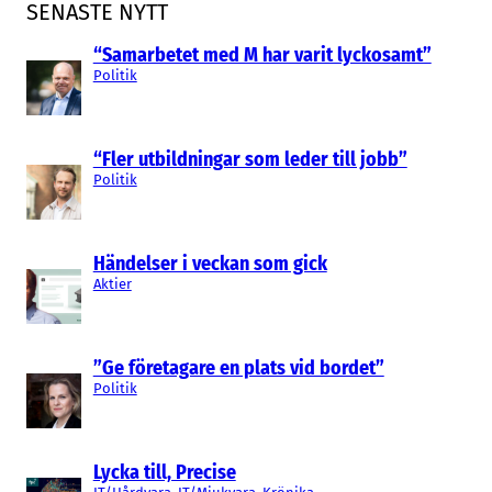
SENASTE NYTT
“Samarbetet med M har varit lyckosamt”
Politik
“Fler utbildningar som leder till jobb”
Politik
Händelser i veckan som gick
Aktier
”Ge företagare en plats vid bordet”
Politik
Lycka till, Precise