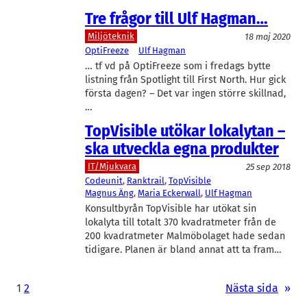
Tre frågor till Ulf Hagman…
Miljöteknik
18 maj 2020
OptiFreeze
Ulf Hagman
… tf vd på OptiFreeze som i fredags bytte
listning från Spotlight till First North. Hur gick
första dagen? – Det var ingen större skillnad,
…
TopVisible utökar lokalytan –
ska utveckla egna produkter
IT/Mjukvara
25 sep 2018
Codeunit
, 
Ranktrail
, 
TopVisible
Magnus Äng
, 
Maria Eckerwall
, 
Ulf Hagman
Konsultbyrån TopVisible har utökat sin
lokalyta till totalt 370 kvadratmeter från de
200 kvadratmeter Malmöbolaget hade sedan
tidigare. Planen är bland annat att ta fram…
1
2
Nästa sida
»