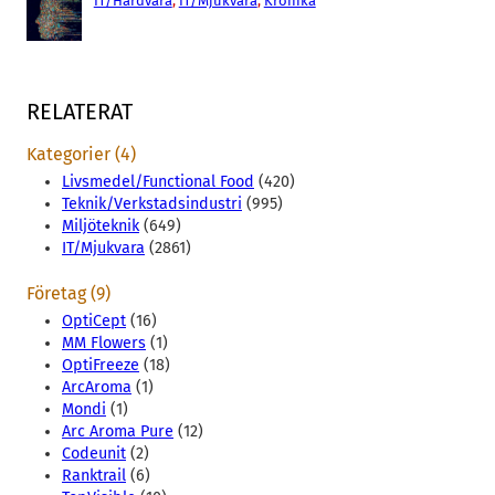
IT/Hårdvara
, 
IT/Mjukvara
, 
Krönika
RELATERAT
Kategorier (4)
Livsmedel/Functional Food
(420)
Teknik/Verkstadsindustri
(995)
Miljöteknik
(649)
IT/Mjukvara
(2861)
Företag (9)
OptiCept
(16)
MM Flowers
(1)
OptiFreeze
(18)
ArcAroma
(1)
Mondi
(1)
Arc Aroma Pure
(12)
Codeunit
(2)
Ranktrail
(6)