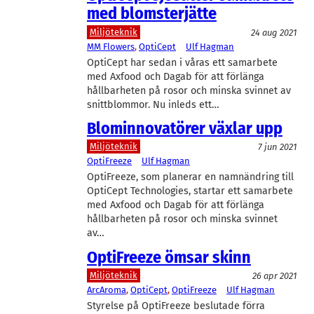
med blomsterjätte
Miljöteknik
24 aug 2021
MM Flowers
, 
OptiCept
Ulf Hagman
OptiCept har sedan i våras ett samarbete
med Axfood och Dagab för att förlänga
hållbarheten på rosor och minska svinnet av
snittblommor. Nu inleds ett…
Blominnovatörer växlar upp
Miljöteknik
7 jun 2021
OptiFreeze
Ulf Hagman
OptiFreeze, som planerar en namnändring till
OptiCept Technologies, startar ett samarbete
med Axfood och Dagab för att förlänga
hållbarheten på rosor och minska svinnet
av…
OptiFreeze ömsar skinn
Miljöteknik
26 apr 2021
ArcAroma
, 
OptiCept
, 
OptiFreeze
Ulf Hagman
Styrelse på OptiFreeze beslutade förra