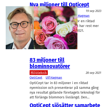
Nya miljoner till Opticept
Teknik/Verkstadsindustri
19 sep 2023
OptiCept
Thomas Lundqvist
, 
Ulf Hagman
Opticept Technologies genomför en riktad
nyemission. First North-bolaget har rest mer
än 200 miljoner kronor sedan 2021.
83 miljoner till
blominnovatörer
Miljöteknik
28 sep 2021
OptiCept
Ulf Hagman
OptiCept tar in 83 miljoner i en riktad
nyemission och presenterar på samma gång
nya resultat gällande företagets teknologi för
att förlänga blommors livslängd. Den…
OptiCept sjösätter samarbete