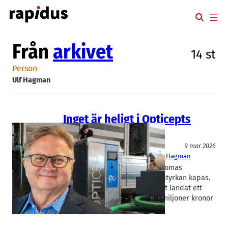
Hoppa
till
innehåll
Från
arkivet
14 st
Person
Ulf Hagman
Inget är heligt i Opticepts
åtgärdsprogram
Livsmedel/Functional Food
9 mar 2026
OptiCept
Thomas Lundqvist
, 
Ulf Hagman
Opticept behöver spara. Vd Thomas
Lundqvist får gå och personalstyrkan kapas.
Samtidigt har foodtech-bolaget landat ett
lukrativt avtal som säkrar 150 miljoner kronor
i licensintäkter.