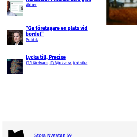
Aktier
”Ge företagare en plats vid
bordet”
Politik
Lycka till, Precise
IT/Hårdvara
, 
IT/Mjukvara
, 
Krönika
Stora Nygatan 59