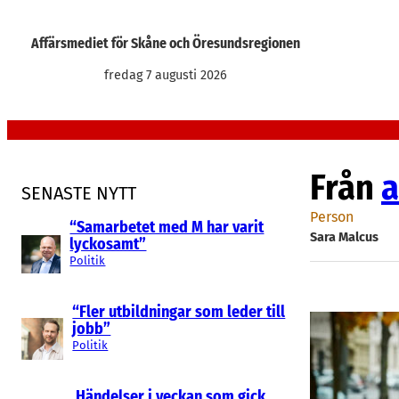
Hoppa
till
Affärsmediet för Skåne och Öresundsregionen
innehåll
fredag 7 augusti 2026
Från
a
SENASTE NYTT
Person
“Samarbetet med M har varit
Sara Malcus
lyckosamt”
Politik
“Fler utbildningar som leder till
jobb”
Politik
Händelser i veckan som gick