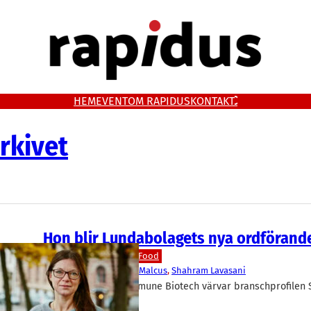
HEM
EVENT
OM RAPIDUS
KONTAKT
rkivet
Hon blir Lundabolagets nya ordförand
Livsmedel/Functional Food
ImmuneBiotech
Sara Malcus
, 
Shahram Lavasani
Probiotikabolaget Immune Biotech värvar branschprofilen S
ordförandeposten.