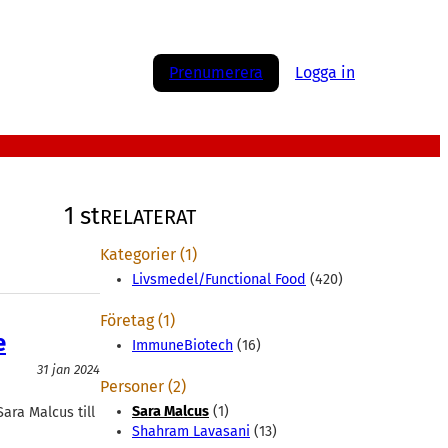
Prenumerera
Logga in
1 st
RELATERAT
Kategorier (1)
Livsmedel/Functional Food
(420)
Företag (1)
e
ImmuneBiotech
(16)
31 jan 2024
Personer (2)
Sara Malcus
(1)
ara Malcus till
Shahram Lavasani
(13)