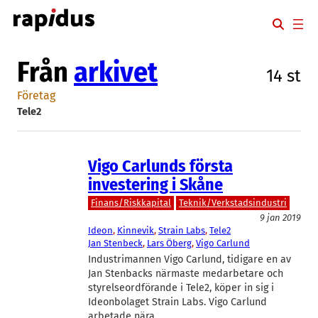
Hoppa
till
innehåll
Från
arkivet
14 st
Företag
Tele2
Vigo Carlunds första
investering i Skåne
Finans/Riskkapital
Teknik/Verkstadsindustri
9 jan 2019
Ideon
, 
Kinnevik
, 
Strain Labs
, 
Tele2
Jan Stenbeck
, 
Lars Öberg
, 
Vigo Carlund
Industrimannen Vigo Carlund, tidigare en av
Jan Stenbacks närmaste medarbetare och
styrelseordförande i Tele2, köper in sig i
Ideonbolaget Strain Labs. Vigo Carlund
arbetade nära…