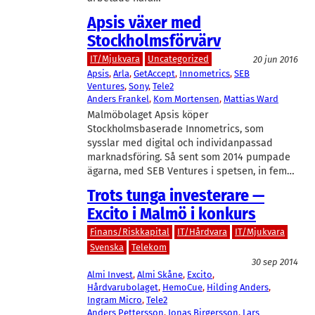
Apsis växer med
Stockholmsförvärv
IT/Mjukvara
Uncategorized
20 jun 2016
Apsis
, 
Arla
, 
GetAccept
, 
Innometrics
, 
SEB
Ventures
, 
Sony
, 
Tele2
Anders Frankel
, 
Kom Mortensen
, 
Mattias Ward
Malmöbolaget Apsis köper
Stockholmsbaserade Innometrics, som
sysslar med digital och individanpassad
marknadsföring. Så sent som 2014 pumpade
ägarna, med SEB Ventures i spetsen, in fem…
Trots tunga investerare —
Excito i Malmö i konkurs
Finans/Riskkapital
IT/Hårdvara
IT/Mjukvara
Svenska
Telekom
30 sep 2014
Almi Invest
, 
Almi Skåne
, 
Excito
, 
Hårdvarubolaget
, 
HemoCue
, 
Hilding Anders
, 
Ingram Micro
, 
Tele2
Anders Pettersson
, 
Jonas Birgersson
, 
Lars