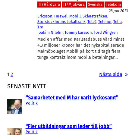
IT/Hårdvara
IT/Mjukvara
Svenska
Telekom
28 jan 2013
Ericsson
, 
Huawei
, 
Mobill
, 
Skånetrafiken
, 
Storstockholms Lokaltrafik
, 
Tele2
, 
Telenor
, 
Telia
, 
Tre
Joakim Niléhn
, 
Tommy Larsson
, 
Tord Wingren
Med en affär med Karlstadsbuss värd minst
4,3 miljoner kronor har det nykapitaliserade
Malmöbolaget Mobill på kort tid tagit flera
tunga kontrakt inom mobila betalningar…
1
2
Nästa sida
»
SENASTE NYTT
“Samarbetet med M har varit lyckosamt”
Politik
“Fler utbildningar som leder till jobb”
Politik