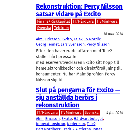
Rekonstruktion: Percy Nilsson
satsar vidare på Excito
Finans/Riskkapital
IT/Hårdvara
IT/Mjukvara
Svenska
Telekom
18 mar 2014
Almi
, 
Ericsson
, 
Excito
, 
Tele2
, 
TV Nordic
Georg Tennet
, 
Lars Svensson
, 
Percy Nilsson
Efter den havererade affären med Tele2
ställer hårt pressade
medieserverutvecklaren Excito sitt hopp till
hemelektronikkedjor och direktförsäljning till
konsumenter. Nu har Malmöprofilen Percy
Nilsson skjutit…
Slut på pengarna för Excito —
sju anställda berörs i
rekonstruktion
IT/Hårdvara
IT/Mjukvara
Svenska
4 feb 2014
Almi
, 
Ericsson
, 
Excito
, 
Hårdvarubolaget
, 
Innovationsbron
, 
Nederman
, 
Tele2
Bert Nordberg
, 
Fredrik Alstierna
, 
Jonas