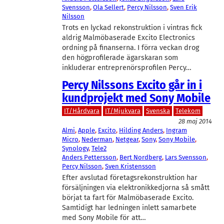
Svensson
, 
Ola Sellert
, 
Percy Nilsson
, 
Sven Erik
Nilsson
Trots en lyckad rekonstruktion i vintras fick
aldrig Malmöbaserade Excito Electronics
ordning på finanserna. I förra veckan drog
den högprofilerade ägarskaran som
inkluderar entreprenörsprofilen Percy…
Percy Nilssons Excito går in i
kundprojekt med Sony Mobile
IT/Hårdvara
IT/Mjukvara
Svenska
Telekom
28 maj 2014
Almi
, 
Apple
, 
Excito
, 
Hilding Anders
, 
Ingram
Micro
, 
Nederman
, 
Netgear
, 
Sony
, 
Sony Mobile
, 
Synology
, 
Tele2
Anders Pettersson
, 
Bert Nordberg
, 
Lars Svensson
, 
Percy Nilsson
, 
Sven Kristensson
Efter avslutad företagsrekonstruktion har
försäljningen via elektronikkedjorna så smått
börjat ta fart för Malmöbaserade Excito.
Samtidigt har ledningen inlett samarbete
med Sony Mobile för att…