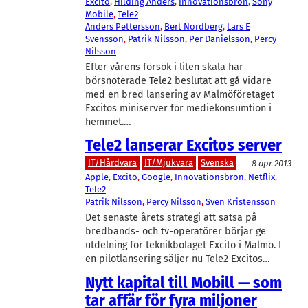
Excito
, 
Hilding Anders
, 
Innovationsbron
, 
Sony
Mobile
, 
Tele2
Anders Pettersson
, 
Bert Nordberg
, 
Lars E
Svensson
, 
Patrik Nilsson
, 
Per Danielsson
, 
Percy
Nilsson
Efter vårens försök i liten skala har
börsnoterade Tele2 beslutat att gå vidare
med en bred lansering av Malmöföretaget
Excitos miniserver för mediekonsumtion i
hemmet.…
Tele2 lanserar Excitos server
IT/Hårdvara
IT/Mjukvara
Svenska
8 apr 2013
Apple
, 
Excito
, 
Google
, 
Innovationsbron
, 
Netflix
, 
Tele2
Patrik Nilsson
, 
Percy Nilsson
, 
Sven Kristensson
Det senaste årets strategi att satsa på
bredbands- och tv-operatörer börjar ge
utdelning för teknikbolaget Excito i Malmö. I
en pilotlansering säljer nu Tele2 Excitos…
Nytt kapital till Mobill — som
tar affär för fyra miljoner