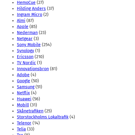
HemoCue
(27)
Hilding Anders
(37)
Ingram Micro
(2)
Almi
(87)
Apple
(85)
Nederman
(23)
Netgear
(3)
Sony Mobile
(254)
Synology
(1)
Ericsson
(210)
TV Nordic
(1)
Innovationsbron
(81)
Adobe
(4)
Google
(50)
Samsung
(51)
Netflix
(4)
Huawei
(56)
Mobill
(31)
Skånetrafiken
(25)
Storstockholms Lokaltrafik
(4)
Telenor
(14)
Telia
(33)