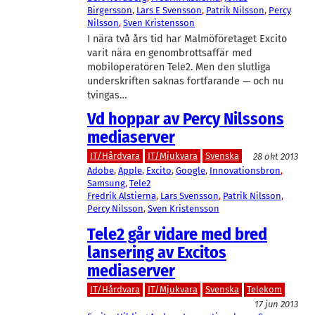
Birgersson
, 
Lars E Svensson
, 
Patrik Nilsson
, 
Percy
Nilsson
, 
Sven Kristensson
I nära två års tid har Malmöföretaget Excito
varit nära en genombrottsaffär med
mobiloperatören Tele2. Men den slutliga
underskriften saknas fortfarande — och nu
tvingas…
Vd hoppar av Percy Nilssons
mediaserver
IT/Hårdvara
IT/Mjukvara
Svenska
28 okt 2013
Adobe
, 
Apple
, 
Excito
, 
Google
, 
Innovationsbron
, 
Samsung
, 
Tele2
Fredrik Alstierna
, 
Lars Svensson
, 
Patrik Nilsson
, 
Percy Nilsson
, 
Sven Kristensson
Tele2 går vidare med bred
lansering av Excitos
mediaserver
IT/Hårdvara
IT/Mjukvara
Svenska
Telekom
17 jun 2013