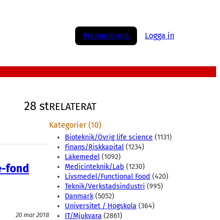
Prenumerera
Logga in
28 st
RELATERAT
Kategorier (10)
Bioteknik/Övrig life science
(1131)
Finans/Riskkapital
(1234)
Läkemedel
(1092)
e-fond
Medicinteknik/Lab
(1230)
Livsmedel/Functional Food
(420)
Teknik/Verkstadsindustri
(995)
Danmark
(5052)
Universitet / Högskola
(364)
20 mar 2018
IT/Mjukvara
(2861)