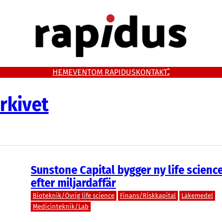
HEM
EVENT
OM RAPIDUS
KONTAKT
rkivet
Sunstone Capital bygger ny life scienc
efter miljardaffär
Bioteknik/Övrig life science
Finans/Riskkapital
Läkemedel
Medicinteknik/Lab