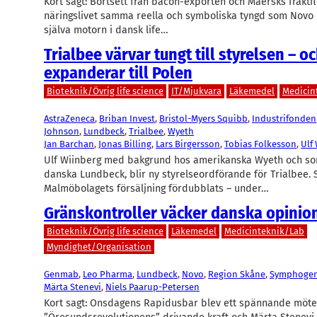
Kort sagt: Bortsett från bacon-exporten och Maersks fraktflo
näringslivet samma reella och symboliska tyngd som Novo 
själva motorn i dansk life…
Trialbee värvar tungt till styrelsen – o
expanderar till Polen
Bioteknik/Övrig life science
IT/Mjukvara
Läkemedel
Medicin
AstraZeneca
, 
Briban Invest
, 
Bristol-Myers Squibb
, 
Industrifonden
Johnson
, 
Lundbeck
, 
Trialbee
, 
Wyeth
Jan Barchan
, 
Jonas Billing
, 
Lars Birgersson
, 
Tobias Folkesson
, 
Ulf
Ulf Wiinberg med bakgrund hos amerikanska Wyeth och so
danska Lundbeck, blir ny styrelseordförande för Trialbee. 
Malmöbolagets försäljning fördubblats – under…
Gränskontroller väcker danska opinio
Bioteknik/Övrig life science
Läkemedel
Medicinteknik/Lab
Myndighet/Organisation
Genmab
, 
Leo Pharma
, 
Lundbeck
, 
Novo
, 
Region Skåne
, 
Symphoge
Märta Stenevi
, 
Niels Paarup-Petersen
Kort sagt: Onsdagens Rapidusbar blev ett spännande möt