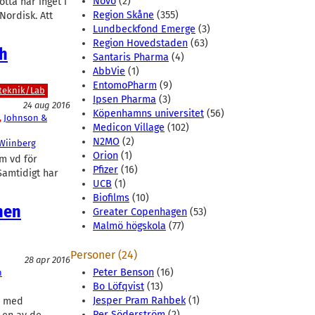
Novo
(2)
tta har inget i
Region Skåne
(355)
Nordisk. Att
Lundbeckfond Emerge
(3)
Region Hovedstaden
(63)
ch
Santaris Pharma
(4)
AbbVie
(1)
EntomoPharm
(9)
teknik/Lab
Ipsen Pharma
(3)
24 aug 2016
Köpenhamns universitet
(56)
, 
Johnson &
Medicon Village
(102)
N2MO
(2)
 Wiinberg
Orion
(1)
m vd för
Pfizer
(16)
Samtidigt har
UCB
(1)
Biofilms
(10)
nen
Greater Copenhagen
(53)
Malmö högskola
(77)
Personer (24)
28 apr 2016
Peter Benson
(16)
n
Bo Löfqvist
(13)
Jesper Pram Rahbek
(1)
e med
Per Söderström
(2)