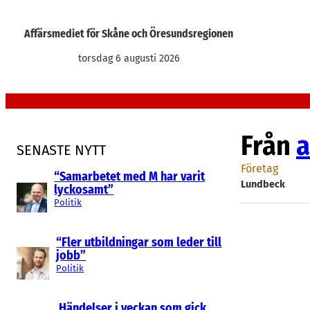
Hoppa
till
Affärsmediet för Skåne och Öresundsregionen
innehåll
torsdag 6 augusti 2026
Från
a
SENASTE NYTT
Företag
“Samarbetet med M har varit
Lundbeck
lyckosamt”
Politik
“Fler utbildningar som leder till
jobb”
Politik
Händelser i veckan som gick