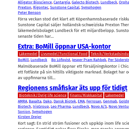
Alligator Bioscience
, 
Cantargia
, 
Galecto Biotech
, 
Lundbeck
, 
Orph
Prexton
, 
Rigontec
, 
Sunstone Capital
, 
Symphogen
Peter Benson
Förra veckan stod det klart att Köpenhamnsbaserade riskk
Sunstone Capital säljer holländsk-schweiziska Prexton Thera
läkemedelsbolaget Lundbeck för ett miljardbelopp. Sunst
senaste tiden har…
Extra: BoMill öppnar USA-kontor
Läkemedel
Livsmedel/Functional Food
Teknik/Verkstadsindus
BoMill
, 
Lundbeck
Bo Löfqvist
, 
Jesper Pram Rahbek
, 
Per Söders
Malmöbaserade BoMill öppnar ett försäljningskontor i Chica
ett fotfäste på sin hittills viktigaste marknad. Bolaget har 
av uppfinnarna till…
Regionens småfiskar äts upp för tidigt
Bioteknik/Övrig life science
Finans/Riskkapital
Läkemedel
AMRA
, 
Baxalta
, 
Dako
, 
Dansk Biotek
, 
EMA
, 
Ferrosan
, 
Genmab
, 
Goldm
Biotech
, 
IrisGroup
, 
Leo Pharma
, 
Lundbeck
, 
Novo A/S
, 
Novo Ventu
Sonion
, 
Symphogen
Kirsten Drejer
Kort sagt: En strid ström fusioner och uppköp inom life sci