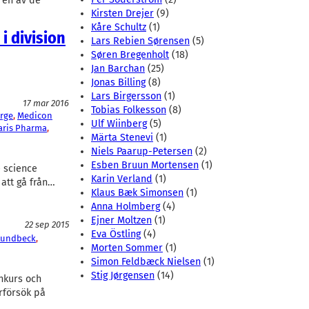
 en av de
Kirsten Drejer
(9)
Kåre Schultz
(1)
i division
Lars Rebien Sørensen
(5)
Søren Bregenholt
(18)
Jan Barchan
(25)
Jonas Billing
(8)
Lars Birgersson
(1)
17 mar 2016
Tobias Folkesson
(8)
rge
, 
Medicon
Ulf Wiinberg
(5)
aris Pharma
, 
Märta Stenevi
(1)
Niels Paarup-Petersen
(2)
Esben Bruun Mortensen
(1)
e science
Karin Verland
(1)
att gå från…
Klaus Bæk Simonsen
(1)
Anna Holmberg
(4)
Ejner Moltzen
(1)
22 sep 2015
Eva Östling
(4)
Lundbeck
, 
Morten Sommer
(1)
Simon Feldbæck Nielsen
(1)
Stig Jørgensen
(14)
onkurs och
rförsök på