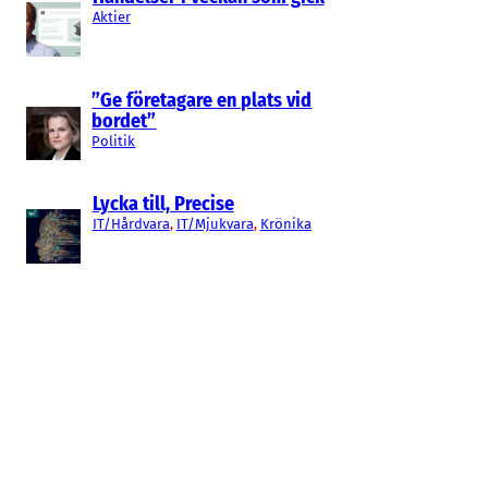
Aktier
”Ge företagare en plats vid
bordet”
Politik
Lycka till, Precise
IT/Hårdvara
, 
IT/Mjukvara
, 
Krönika