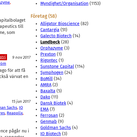
azyme
, 
Myndighet/Organisation
(1153)
Företag (58)
apitalbolaget
Alligator Bioscience
(82)
peutics till
Cantargia
(51)
one, som
Galecto Biotech
(14)
Lundbeck
(28)
Orphazyme
(3)
Prexton
(1)
tri
9 nov 2017
Rigontec
(1)
tröm
Sunstone Capital
(114)
go för att få
Symphogen
(24)
också värvat en
BoMill
(34)
AMRA
(2)
Baxalta
(5)
Dako
(11)
15 jun 2017
Dansk Biotek
(4)
an Sachs
, 
IO
EMA
(7)
res
, 
Reapplix
, 
Ferrosan
(2)
Genmab
(9)
Goldman Sachs
(4)
ence pågår nu i
IO Biotech
(3)