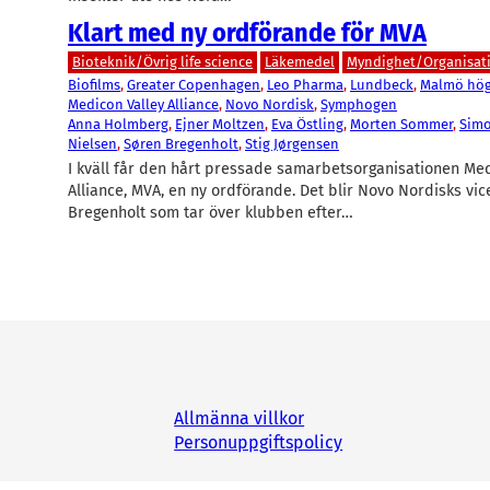
Klart med ny ordförande för MVA
Bioteknik/Övrig life science
Läkemedel
Myndighet/Organisat
Biofilms
, 
Greater Copenhagen
, 
Leo Pharma
, 
Lundbeck
, 
Malmö hög
Medicon Valley Alliance
, 
Novo Nordisk
, 
Symphogen
Anna Holmberg
, 
Ejner Moltzen
, 
Eva Östling
, 
Morten Sommer
, 
Simo
Nielsen
, 
Søren Bregenholt
, 
Stig Jørgensen
I kväll får den hårt pressade samarbetsorganisationen Med
Alliance, MVA, en ny ordförande. Det blir Novo Nordisks vi
Bregenholt som tar över klubben efter…
Allmänna villkor
Personuppgiftspolicy