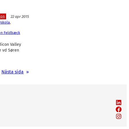
ion
22 apr 2015
skola
, 
n Feldbæck
icon Valley
ce vd Søren
Nästa sida
»
LinkedIn
Facebook
Instagram