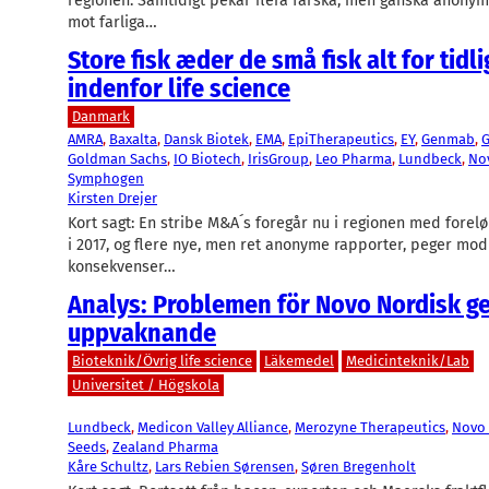
regionen. Samtidigt pekar flera färska, men ganska anonym
mot farliga…
Store fisk æder de små fisk alt for tidl
indenfor life science
Danmark
AMRA
, 
Baxalta
, 
Dansk Biotek
, 
EMA
, 
EpiTherapeutics
, 
EY
, 
Genmab
, 
G
Goldman Sachs
, 
IO Biotech
, 
IrisGroup
, 
Leo Pharma
, 
Lundbeck
, 
No
Symphogen
Kirsten Drejer
Kort sagt: En stribe M&A´s foregår nu i regionen med forel
i 2017, og flere nye, men ret anonyme rapporter, peger mod 
konsekvenser…
Analys: Problemen för Novo Nordisk ge
uppvaknande
Bioteknik/Övrig life science
Läkemedel
Medicinteknik/Lab
Universitet / Högskola
Lundbeck
, 
Medicon Valley Alliance
, 
Merozyne Therapeutics
, 
Novo 
Seeds
, 
Zealand Pharma
Kåre Schultz
, 
Lars Rebien Sørensen
, 
Søren Bregenholt