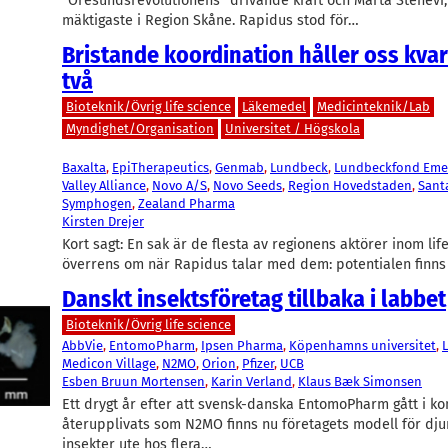
”Öresundsrevolutionens” drivande kraft och Märta Stenevi,
mäktigaste i Region Skåne. Rapidus stod för…
Bristande koordination håller oss kvar 
två
Bioteknik/Övrig life science
Läkemedel
Medicinteknik/Lab
Myndighet/Organisation
Universitet / Högskola
Baxalta
, 
EpiTherapeutics
, 
Genmab
, 
Lundbeck
, 
Lundbeckfond Eme
Valley Alliance
, 
Novo A/S
, 
Novo Seeds
, 
Region Hovedstaden
, 
Sant
Symphogen
, 
Zealand Pharma
Kirsten Drejer
Kort sagt: En sak är de flesta av regionens aktörer inom lif
överrens om när Rapidus talar med dem: potentialen finns 
Danskt insektsföretag tillbaka i labbet
Bioteknik/Övrig life science
AbbVie
, 
EntomoPharm
, 
Ipsen Pharma
, 
Köpenhamns universitet
, 
Medicon Village
, 
N2MO
, 
Orion
, 
Pfizer
, 
UCB
Esben Bruun Mortensen
, 
Karin Verland
, 
Klaus Bæk Simonsen
Ett drygt år efter att svensk-danska EntomoPharm gått i k
återupplivats som N2MO finns nu företagets modell för dju
insekter ute hos flera…