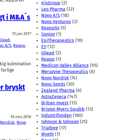
a, rapporter
IrisGroup
(2)
Leo Pharma
(22)
igt i M&A´s
Novo A/S
(18)
Novo Ventures
(2)
Reapplix
(5)
15 jun 2017
Sonion
(1)
ilead
, 
EpiTherapeutics
(10)
vo A/S
, 
Reapp
, 
EY
(12)
Gilead
(2)
Reapp
(1)
øbig kulmination
Medicon Valley Alliance
(95)
farlige
Merozyne Therapeutics
(6)
Novo Nordisk
(74)
Novo Seeds
(30)
r bryskt
Zealand Pharma
(6)
AstraZeneca
(147)
Briban Invest
(13)
Bristol-Myers Squibb
(13)
Industrifonden
(180)
10 nov 2016
Johnson & Johnson
(25)
Nordisk
, 
Novo
Trialbee
(17)
Wyeth
(1)