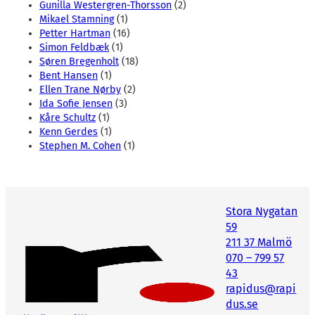
Gunilla Westergren-Thorsson
(2)
Mikael Stamning
(1)
Petter Hartman
(16)
Simon Feldbæk
(1)
Søren Bregenholt
(18)
Bent Hansen
(1)
Ellen Trane Nørby
(2)
Ida Sofie Jensen
(3)
Kåre Schultz
(1)
Kenn Gerdes
(1)
Stephen M. Cohen
(1)
Stora Nygatan
59
211 37 Malmö
070 – 799 57
43
rapidus@rapi
dus.se