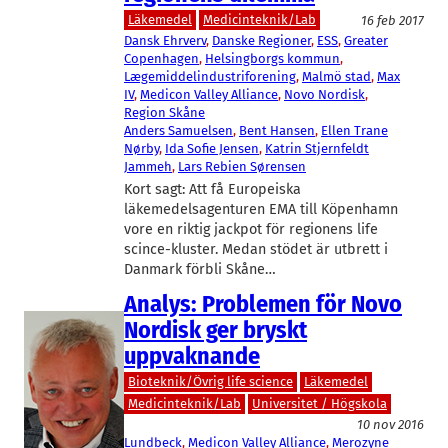
Läkemedel
Medicinteknik/Lab
16 feb 2017
Dansk Ehrverv
, 
Danske Regioner
, 
ESS
, 
Greater
Copenhagen
, 
Helsingborgs kommun
, 
Lægemiddelindustriforening
, 
Malmö stad
, 
Max
IV
, 
Medicon Valley Alliance
, 
Novo Nordisk
, 
Region Skåne
Anders Samuelsen
, 
Bent Hansen
, 
Ellen Trane
Nørby
, 
Ida Sofie Jensen
, 
Katrin Stjernfeldt
Jammeh
, 
Lars Rebien Sørensen
Kort sagt: Att få Europeiska
läkemedelsagenturen EMA till Köpenhamn
vore en riktig jackpot för regionens life
scince-kluster. Medan stödet är utbrett i
Danmark förbli Skåne…
Analys: Problemen för Novo
Nordisk ger bryskt
uppvaknande
Bioteknik/Övrig life science
Läkemedel
Medicinteknik/Lab
Universitet / Högskola
10 nov 2016
Lundbeck
, 
Medicon Valley Alliance
, 
Merozyne