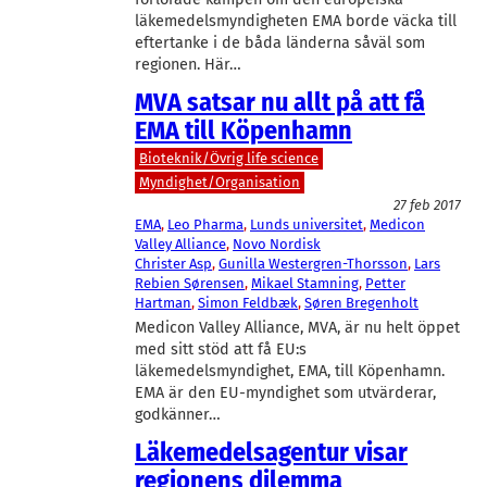
läkemedelsmyndigheten EMA borde väcka till
eftertanke i de båda länderna såväl som
regionen. Här…
MVA satsar nu allt på att få
EMA till Köpenhamn
Bioteknik/Övrig life science
Myndighet/Organisation
27 feb 2017
EMA
, 
Leo Pharma
, 
Lunds universitet
, 
Medicon
Valley Alliance
, 
Novo Nordisk
Christer Asp
, 
Gunilla Westergren-Thorsson
, 
Lars
Rebien Sørensen
, 
Mikael Stamning
, 
Petter
Hartman
, 
Simon Feldbæk
, 
Søren Bregenholt
Medicon Valley Alliance, MVA, är nu helt öppet
med sitt stöd att få EU:s
läkemedelsmyndighet, EMA, till Köpenhamn.
EMA är den EU-myndighet som utvärderar,
godkänner…
Läkemedelsagentur visar
regionens dilemma