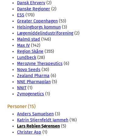
Dansk Ehrverv
(2)
Danske Regioner
(2)
ESS
(170)
Greater Copenhagen
(53)
Helsingborgs kommun
(3)
Lægemiddelindustriforening
(2)
Malmö stad
(146)
Max IV
(142)
Region Skåne
(355)
Lundbeck
(28)
Merozyne Therapeutics
(6)
Novo Seeds
(30)
Zealand Pharma
(6)
NNE Pharmaplan
(5)
NNIT
(1)
Zymogenetics
(1)
Personer (15)
Anders Samuelsen
(3)
Katrin Stjernfeldt Jammeh
(16)
Lars Rebien Sørensen
(5)
Christer Asp
(1)