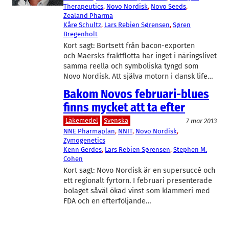
Therapeutics
, 
Novo Nordisk
, 
Novo Seeds
, 
Zealand Pharma
Kåre Schultz
, 
Lars Rebien Sørensen
, 
Søren
Bregenholt
Kort sagt: Bortsett från bacon-exporten
och Maersks fraktflotta har inget i näringslivet
samma reella och symboliska tyngd som
Novo Nordisk. Att själva motorn i dansk life…
Bakom Novos februari-blues
finns mycket att ta efter
Läkemedel
Svenska
7 mar 2013
NNE Pharmaplan
, 
NNIT
, 
Novo Nordisk
, 
Zymogenetics
Kenn Gerdes
, 
Lars Rebien Sørensen
, 
Stephen M.
Cohen
Kort sagt: Novo Nordisk är en supersuccé och
ett regionalt fyrtorn. I februari presenterade
bolaget såväl ökad vinst som klammeri med
FDA och en efterföljande…