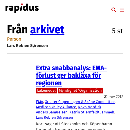
Hoppa
till
innehåll
Från
arkivet
5 st
Person
Lars Rebien Sørensen
Extra snabbanalys: EMA-
förlust ger bakläxa för
regionen
Läkemedel
Myndighet/Organisation
21 nov 2017
EMA
, 
Greater Copenhagen & Skåne Committee
, 
Medicon Valley Alliance
, 
Novo Nordisk
Anders Samuelsen
, 
Katrin Stjernfeldt Jammeh
, 
Lars Rebien Sørensen
Kort sagt: Att Stockholm och Köpenhamn
förlorade kampen om den europeiska