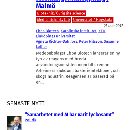
Malmö
Bioteknik/Övrig life science
Medicinteknik/Lab
Universitet / Högskola
27 mar 2017
Ebba Biotech
, 
Karolinska institutet
, 
KTH
, 
Linköpings universitet
Agneta Richter-Dahlfors
, 
Peter Nilsson
, 
Susanne
Löffler
Medeonbolaget Ebba Biotech lanserar en ny
typ av reagens med breda
användningsområden inom till exempel
Azheimers sjukdom, bakterieinfektioner, och
skogsindustrin. Reagensen är baserad på
en…
SENASTE NYTT
“Samarbetet med M har varit lyckosamt”
Politik