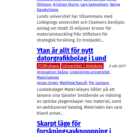
Ohlsson
, 
Kristian Storm
, 
Lars Samuelson
, 
Vanya
Darakchieva
Lunds universitet har tillsammans med
Linköpings universitet och Chalmers beviljats
anslag om totalt 35 miljoner kronor för
materialutveckling från Stiftelsen för
strategisk forskning. En tredjedel…
Ytan är allt för nytt
datorgrafikbolag i Lund
IT/Mjukvara
Universitet / Högskola
2 okt 2017
Innovation Skåne
, 
Linköpings universitet
, 
Materialeyes
Jonas Unger
, 
Matthew Raoufi
, 
Per Larsson
Lundabolaget Materialeyes håller på att
lansera sina tjänster bestående av mätning
av optiska ytegenskaper hos material, samt
en webbaserad katalog. Materialen kan vara
bland annat…
Skarpt läge för
forskningsavknoppning i