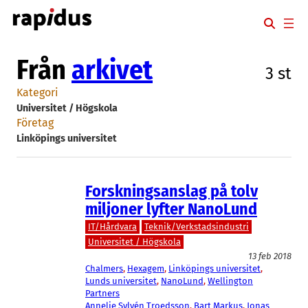
Hoppa
till
innehåll
Från
arkivet
3 st
Kategori
Universitet / Högskola
Företag
Linköpings universitet
Forskningsanslag på tolv
miljoner lyfter NanoLund
IT/Hårdvara
Teknik/Verkstadsindustri
Universitet / Högskola
13 feb 2018
Chalmers
, 
Hexagem
, 
Linköpings universitet
, 
Lunds universitet
, 
NanoLund
, 
Wellington
Partners
Annelie Sylvén Troedsson
, 
Bart Markus
, 
Jonas