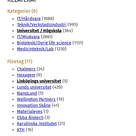
Kategorier (6)
IT/Hårdvara
(1088)
Teknik/Verkstadsindustri
(995)
Universitet / Högskola
(364)
IT/Mjukvara
(2861)
Bioteknik/Övrig life science
(1131)
Medicinteknik/Lab
(1230)
Företag (11)
Chalmers
(24)
Hexagem
(9)
Linköpings universitet
(5)
Lunds universitet
(420)
NanoLund
(5)
Wellington Partners
(19)
Innovation Skåne
(41)
Materialeyes
(1)
Ebba Biotech
(3)
Karolinska institutet
(21)
KTH
(16)