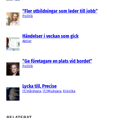
“Fler utbildningar som leder till jobb”
Politik
Händelser i veckan som gick
Aktier
”Ge företagare en plats vid bordet”
Politik
Lycka till, Precise
IT/Hårdvara
, 
IT/Mjukvara
, 
Krönika
RELATERAT