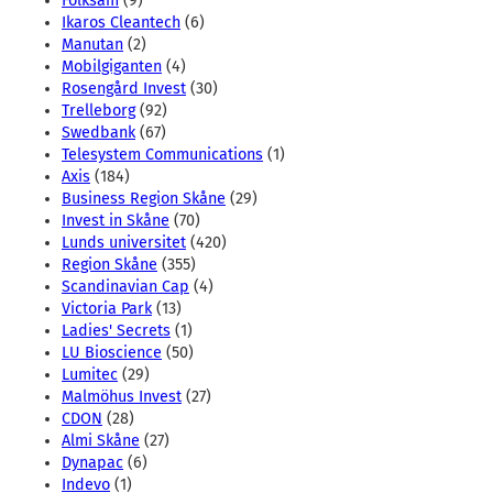
Folksam
(9)
Ikaros Cleantech
(6)
Manutan
(2)
Mobilgiganten
(4)
Rosengård Invest
(30)
Trelleborg
(92)
Swedbank
(67)
Telesystem Communications
(1)
Axis
(184)
Business Region Skåne
(29)
Invest in Skåne
(70)
Lunds universitet
(420)
Region Skåne
(355)
Scandinavian Cap
(4)
Victoria Park
(13)
Ladies' Secrets
(1)
LU Bioscience
(50)
Lumitec
(29)
Malmöhus Invest
(27)
CDON
(28)
Almi Skåne
(27)
Dynapac
(6)
Indevo
(1)