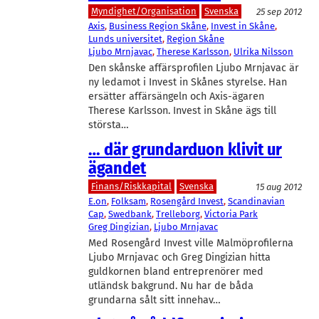
Myndighet/Organisation
Svenska
25 sep 2012
Axis
, 
Business Region Skåne
, 
Invest in Skåne
, 
Lunds universitet
, 
Region Skåne
Ljubo Mrnjavac
, 
Therese Karlsson
, 
Ulrika Nilsson
Den skånske affärsprofilen Ljubo Mrnjavac är
ny ledamot i Invest in Skånes styrelse. Han
ersätter affärsängeln och Axis-ägaren
Therese Karlsson. Invest in Skåne ägs till
största…
… där grundarduon klivit ur
ägandet
Finans/Riskkapital
Svenska
15 aug 2012
E.on
, 
Folksam
, 
Rosengård Invest
, 
Scandinavian
Cap
, 
Swedbank
, 
Trelleborg
, 
Victoria Park
Greg Dingizian
, 
Ljubo Mrnjavac
Med Rosengård Invest ville Malmöprofilerna
Ljubo Mrnjavac och Greg Dingizian hitta
guldkornen bland entreprenörer med
utländsk bakgrund. Nu har de båda
grundarna sålt sitt innehav…