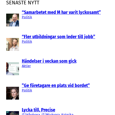
SENASTE NYTT
“Samarbetet med M har varit lyckosamt”
Politik
“Fler utbildningar som leder till jobb”
Politik
Händelser i veckan som gick
Aktier
”Ge företagare en plats vid bordet”
Politik
Lycka till, Precise
IT/Hårdvara
, 
IT/Mjukvara
, 
Krönika