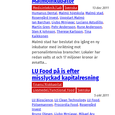
Malmöinkubator
Medicinteknik/Lab
Svenska
13 dec 2011
Humanus Dental
, 
Malmö högskola
, 
Malmö stad
, 
Rosengård Invest
, 
Uppstart Malmö
Jan Barchan
, 
Ljubo Mrnjavac
, 
Luciano Astudillo
, 
Martin Gren
, 
Pehr Andersson
, 
Rune Andersson
, 
Sten K Johnson
, 
Therese Karlsson
, 
Tina
Kaikkonen
Malmö stad har beslutat dra igång en ny
inkubator med inriktning mot
personalintensiva branscher. Lokaler har
redan valts ut och 17 miljoner kronor är
avsatta…
LU Food på is efter
misslyckad kapitalresning
Finans/Riskkapital
Livsmedel/Functional Food
Svenska
5 okt 2011
LU Bioscience
, 
LU Clean Technology
, 
LU Food
, 
Pölsemannen
, 
Procordia Food
, 
Rosengård
Invest
Bruno Olesen
, 
Ljubo Mrnjavac
, 
Mikael Aru