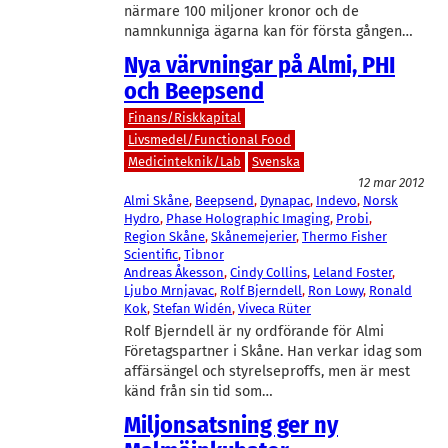
närmare 100 miljoner kronor och de
namnkunniga ägarna kan för första gången…
Nya värvningar på Almi, PHI
och Beepsend
Finans/Riskkapital
Livsmedel/Functional Food
Medicinteknik/Lab
Svenska
12 mar 2012
Almi Skåne
, 
Beepsend
, 
Dynapac
, 
Indevo
, 
Norsk
Hydro
, 
Phase Holographic Imaging
, 
Probi
, 
Region Skåne
, 
Skånemejerier
, 
Thermo Fisher
Scientific
, 
Tibnor
Andreas Åkesson
, 
Cindy Collins
, 
Leland Foster
, 
Ljubo Mrnjavac
, 
Rolf Bjerndell
, 
Ron Lowy
, 
Ronald
Kok
, 
Stefan Widén
, 
Viveca Rüter
Rolf Bjerndell är ny ordförande för Almi
Företagspartner i Skåne. Han verkar idag som
affärsängel och styrelseproffs, men är mest
känd från sin tid som…
Miljonsatsning ger ny