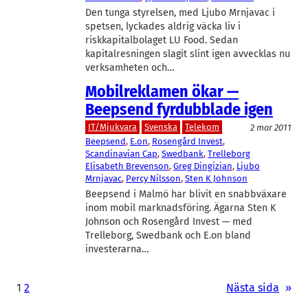
Den tunga styrelsen, med Ljubo Mrnjavac i
spetsen, lyckades aldrig väcka liv i
riskkapitalbolaget LU Food. Sedan
kapitalresningen slagit slint igen avvecklas nu
verksamheten och…
Mobilreklamen ökar —
Beepsend fyrdubblade igen
IT/Mjukvara
Svenska
Telekom
2 mar 2011
Beepsend
, 
E.on
, 
Rosengård Invest
, 
Scandinavian Cap
, 
Swedbank
, 
Trelleborg
Elisabeth Brevenson
, 
Greg Dingizian
, 
Ljubo
Mrnjavac
, 
Percy Nilsson
, 
Sten K Johnson
Beepsend i Malmö har blivit en snabbväxare
inom mobil marknadsföring. Ägarna Sten K
Johnson och Rosengård Invest — med
Trelleborg, Swedbank och E.on bland
investerarna…
1
2
Nästa sida
»