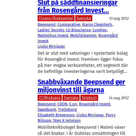
Slut på såddfinansieringar
från Rosengård Invest…
Finans/Riskkapital
Svenska
15 aug 2012
Beepsend
, 
Comparative
, 
Ikaros Cleantech
, 
Ladies’ Secrets
, 
LU Bioscience
, 
Lumitec
, 
Malmöhus Invest
, 
Mobilgiganten
, 
Rosengård
Invest
Ljubo Mrnjavac
Det är slut med satsningar i nystartade bolag
för Rosengård Invest. Framöver ligger fokus
på mer mogna verksamheter, ett segment där
de befintliga investeringarna varit betydligt…
Snabbväxande Beepsend ger
miljonvinst till ägarna
IT/Mjukvara
Svenska
Telekom
14 aug 2012
Beepsend
, 
CDON
, 
E.on
, 
Rosengård Invest
, 
Swedbank
, 
Trelleborg
Elisabeth Brevenson
, 
Ljubo Mrnjavac
, 
Percy
Nilsson
, 
Sten K Johnson
Mobilteknikbolaget Beepsend i Malmö växer
så det knakar. I år dubblas omsättningen till