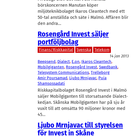
börskoncernen Manutan köper
miljöteknikbolaget Ikaros Cleantech med ett
50-tal anställda och säte i Malmö. Affären blir
den andra…
Rosengård Invest säljer
portföljbolag
Finans/Riskkapital
Svenska
Telekom
14 jan 2013
Beepsend
, 
Dialect
, 
E.on
, 
Ikaros Cleantech
, 
Mobilgiganten
, 
Rosengård Invest
, 
Swedbank
, 
Telesystem Communications
, 
Trelleborg
Amir Poursamad
, 
Ljubo Mrnjavac
, 
Puia
Shamsossadati
Riskkapitalbolaget Rosengård Invest i Malmö
säljer Mobilgiganten till storsatsande Dialect-
kedjan. Skånska Mobilgiganten har på sju år
vuxit till att omsätta 90 miljoner kronor med
45…
Ljubo Mrnjavac till styrelsen
för Invest in Skåne