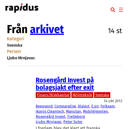
Hoppa
till
innehåll
Från
arkivet
14 st
Kategori
Svenska
Person
Ljubo Mrnjavac
Rosengård Invest på
bolagsjakt efter exit
Finans/Riskkapital
Miljöteknik
Svenska
14 okt 2013
Beepsend
, 
Comparative
, 
Dialect
, 
E.on
, 
Folksam
, 
Ikaros Cleantech
, 
Manutan
, 
Mobilgiganten
, 
Rosengård Invest
, 
Trelleborg
Ljubo Mrnjavac
, 
Peter Suter
I fredags blev det klart att franska