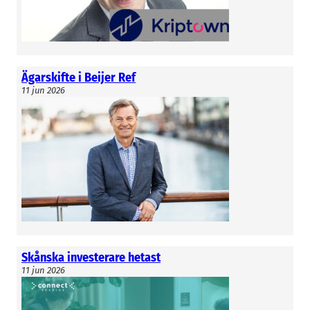
Cleantech, säger Ljubo Mrnjavac.
Hittills har Rosengård Invest satsat runt 40
miljoner kronor i sju verksamheter.
Ägarskifte i Beijer Ref
Joel Lyth
11 jun 2026
Skånska investerare hetast
11 jun 2026