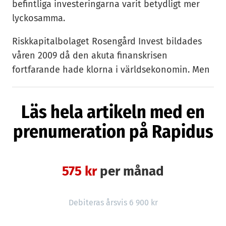
befintliga investeringarna varit betydligt mer
lyckosamma.
Riskkapitalbolaget Rosengård Invest bildades
våren 2009 då den akuta finanskrisen
fortfarande hade klorna i världsekonomin. Men
efter investeringar i Manna från himmeln,
Ladies’ Secrets och Croviva Invest blir det inte
Läs hela artikeln med en
mer pengar till helt unga bolag i de tidigaste,
prenumeration på Rapidus
riskfyllda faserna.
— Mindre än en fjärdedel av vårt investerade
kapital har gått till de tre företagen, men de har
575 kr
per månad
tagit 75 procent av vår tid. Det är fantastiskt
roligt att jobba med färska entreprenörer men
Debiteras årsvis 6 900 kr
det tar väldigt mycket kraft, säger Rosengård
Invests vd Ljubo Mrnjavac.