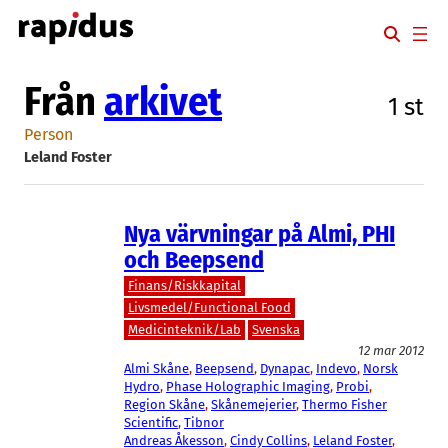
Hoppa
till
innehåll
Från
arkivet
1 st
Person
Leland Foster
Nya värvningar på Almi, PHI
och Beepsend
Finans/Riskkapital
Livsmedel/Functional Food
Medicinteknik/Lab
Svenska
12 mar 2012
Almi Skåne
, 
Beepsend
, 
Dynapac
, 
Indevo
, 
Norsk
Hydro
, 
Phase Holographic Imaging
, 
Probi
, 
Region Skåne
, 
Skånemejerier
, 
Thermo Fisher
Scientific
, 
Tibnor
Andreas Åkesson
, 
Cindy Collins
, 
Leland Foster
, 