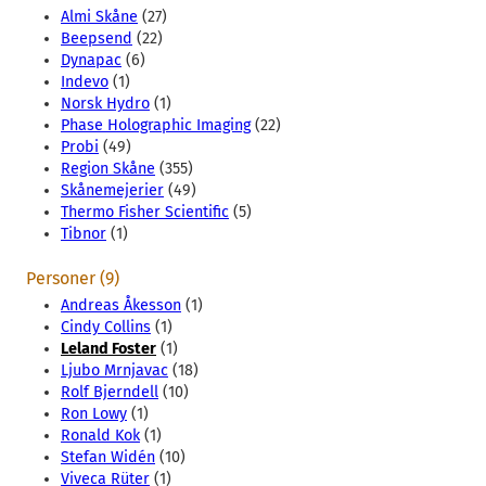
Almi Skåne
(27)
Beepsend
(22)
Dynapac
(6)
Indevo
(1)
Norsk Hydro
(1)
Phase Holographic Imaging
(22)
Probi
(49)
Region Skåne
(355)
Skånemejerier
(49)
Thermo Fisher Scientific
(5)
Tibnor
(1)
Personer (9)
Andreas Åkesson
(1)
Cindy Collins
(1)
Leland Foster
(1)
Ljubo Mrnjavac
(18)
Rolf Bjerndell
(10)
Ron Lowy
(1)
Ronald Kok
(1)
Stefan Widén
(10)
Viveca Rüter
(1)