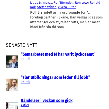
Ljubo Mrnjavac
, 
Rolf Bjerndell
, 
Ron Lowy
, 
Ronald
Kok
, 
Stefan Widén
, 
Viveca Rüter
Rolf Bjerndell är ny ordförande för Almi
Företagspartner i Skåne. Han verkar idag som
affärsängel och styrelseproffs, men är mest
känd från sin tid som…
SENASTE NYTT
“Samarbetet med M har varit lyckosamt”
Politik
“Fler utbildningar som leder till jobb”
Politik
Händelser i veckan som gick
Aktier