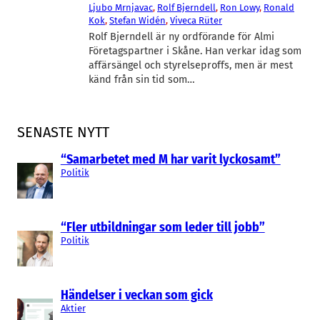
Ljubo Mrnjavac
, 
Rolf Bjerndell
, 
Ron Lowy
, 
Ronald
Kok
, 
Stefan Widén
, 
Viveca Rüter
Rolf Bjerndell är ny ordförande för Almi
Företagspartner i Skåne. Han verkar idag som
affärsängel och styrelseproffs, men är mest
känd från sin tid som…
SENASTE NYTT
“Samarbetet med M har varit lyckosamt”
Politik
“Fler utbildningar som leder till jobb”
Politik
Händelser i veckan som gick
Aktier