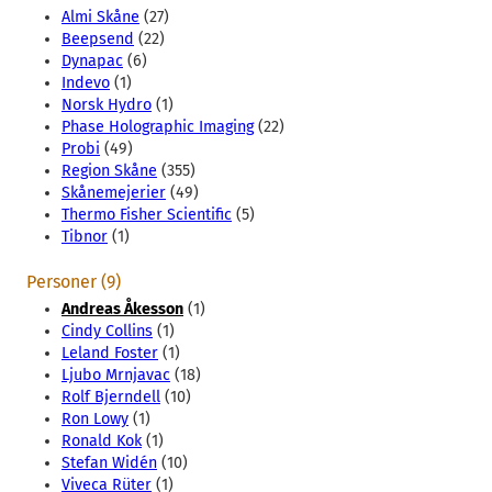
Almi Skåne
(27)
Beepsend
(22)
Dynapac
(6)
Indevo
(1)
Norsk Hydro
(1)
Phase Holographic Imaging
(22)
Probi
(49)
Region Skåne
(355)
Skånemejerier
(49)
Thermo Fisher Scientific
(5)
Tibnor
(1)
Personer (9)
Andreas Åkesson
(1)
Cindy Collins
(1)
Leland Foster
(1)
Ljubo Mrnjavac
(18)
Rolf Bjerndell
(10)
Ron Lowy
(1)
Ronald Kok
(1)
Stefan Widén
(10)
Viveca Rüter
(1)