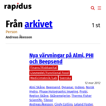
Hoppa
till
innehåll
Från
arkivet
1 st
Person
Andreas Åkesson
Nya värvningar på Almi, PHI
och Beepsend
Finans/Riskkapital
Livsmedel/Functional Food
Medicinteknik/Lab
Svenska
12 mar 2012
Almi Skåne
, 
Beepsend
, 
Dynapac
, 
Indevo
, 
Norsk
Hydro
, 
Phase Holographic Imaging
, 
Probi
, 
Region Skåne
, 
Skånemejerier
, 
Thermo Fisher
Scientific
, 
Tibnor
Andreas Åkesson
, 
Cindy Collins
, 
Leland Foster
, 