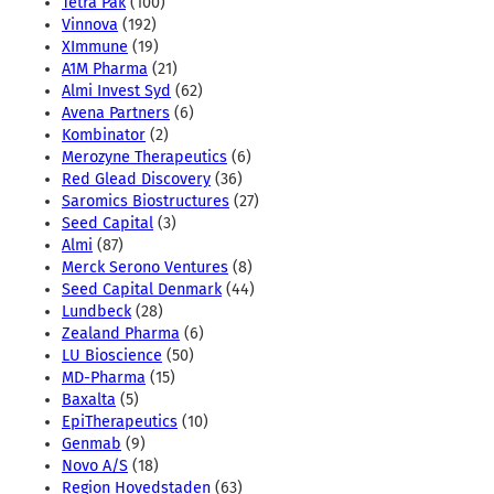
Tetra Pak
(100)
Vinnova
(192)
XImmune
(19)
A1M Pharma
(21)
Almi Invest Syd
(62)
Avena Partners
(6)
Kombinator
(2)
Merozyne Therapeutics
(6)
Red Glead Discovery
(36)
Saromics Biostructures
(27)
Seed Capital
(3)
Almi
(87)
Merck Serono Ventures
(8)
Seed Capital Denmark
(44)
Lundbeck
(28)
Zealand Pharma
(6)
LU Bioscience
(50)
MD-Pharma
(15)
Baxalta
(5)
EpiTherapeutics
(10)
Genmab
(9)
Novo A/S
(18)
Region Hovedstaden
(63)