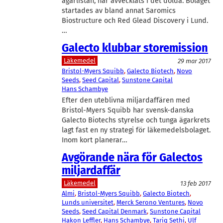
ägarlistan, har avvecklats i det dolda. Bolaget
startades av bland annat Saromics
Biostructure och Red Glead Discovery i Lund.
…
Galecto klubbar storemission
Läkemedel
29 mar 2017
Bristol-Myers Squibb
, 
Galecto Biotech
, 
Novo
Seeds
, 
Seed Capital
, 
Sunstone Capital
Hans Schambye
Efter den uteblivna miljardaffären med
Bristol-Myers Squibb har svensk-danska
Galecto Biotechs styrelse och tunga ägarkrets
lagt fast en ny strategi för läkemedelsbolaget.
Inom kort planerar…
Avgörande nära för Galectos
miljardaffär
Läkemedel
13 feb 2017
Almi
, 
Bristol-Myers Squibb
, 
Galecto Biotech
, 
Lunds universitet
, 
Merck Serono Ventures
, 
Novo
Seeds
, 
Seed Capital Denmark
, 
Sunstone Capital
Hakon Leffler
, 
Hans Schambye
, 
Tariq Sethi
, 
Ulf