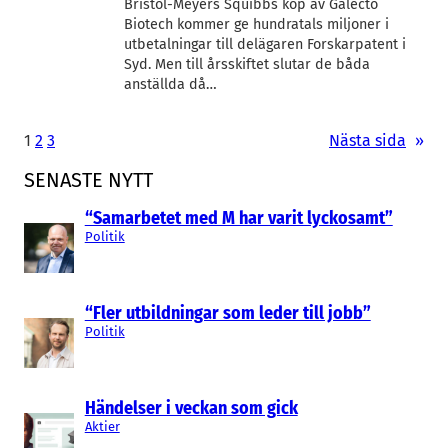
Bristol-Meyers Squibbs köp av Galecto
Biotech kommer ge hundratals miljoner i
utbetalningar till delägaren Forskarpatent i
Syd. Men till årsskiftet slutar de båda
anställda då…
1
2
3
Nästa sida
»
SENASTE NYTT
“Samarbetet med M har varit lyckosamt”
Politik
“Fler utbildningar som leder till jobb”
Politik
Händelser i veckan som gick
Aktier