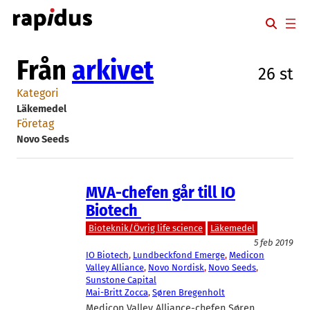
Hoppa
till
innehåll
Från
arkivet
26 st
Kategori
Läkemedel
Företag
Novo Seeds
MVA-chefen går till IO
Biotech
Bioteknik/Övrig life science
Läkemedel
5 feb 2019
IO Biotech
, 
Lundbeckfond Emerge
, 
Medicon
Valley Alliance
, 
Novo Nordisk
, 
Novo Seeds
, 
Sunstone Capital
Mai-Britt Zocca
, 
Søren Bregenholt
Medicon Valley Alliance-chefen Søren