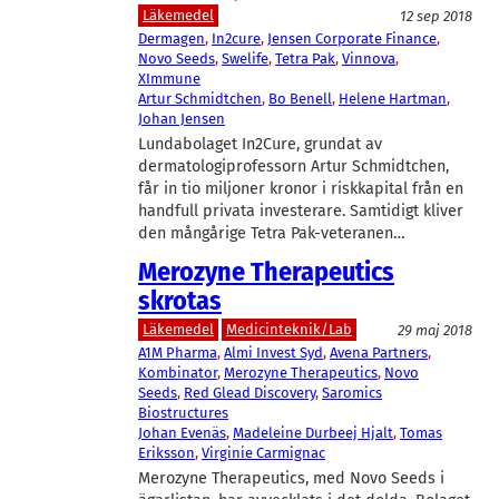
Läkemedel
12 sep 2018
Dermagen
, 
In2cure
, 
Jensen Corporate Finance
, 
Novo Seeds
, 
Swelife
, 
Tetra Pak
, 
Vinnova
, 
XImmune
Artur Schmidtchen
, 
Bo Benell
, 
Helene Hartman
, 
Johan Jensen
Lundabolaget In2Cure, grundat av
dermatologiprofessorn Artur Schmidtchen,
får in tio miljoner kronor i riskkapital från en
handfull privata investerare. Samtidigt kliver
den mångårige Tetra Pak-veteranen…
Merozyne Therapeutics
skrotas
Läkemedel
Medicinteknik/Lab
29 maj 2018
A1M Pharma
, 
Almi Invest Syd
, 
Avena Partners
, 
Kombinator
, 
Merozyne Therapeutics
, 
Novo
Seeds
, 
Red Glead Discovery
, 
Saromics
Biostructures
Johan Evenäs
, 
Madeleine Durbeej Hjalt
, 
Tomas
Eriksson
, 
Virginie Carmignac
Merozyne Therapeutics, med Novo Seeds i