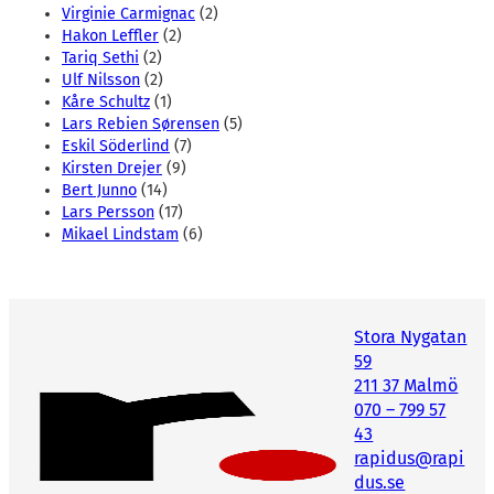
Virginie Carmignac
(2)
Hakon Leffler
(2)
Tariq Sethi
(2)
Ulf Nilsson
(2)
Kåre Schultz
(1)
Lars Rebien Sørensen
(5)
Eskil Söderlind
(7)
Kirsten Drejer
(9)
Bert Junno
(14)
Lars Persson
(17)
Mikael Lindstam
(6)
Stora Nygatan
59
211 37 Malmö
070 – 799 57
43
rapidus@rapi
dus.se