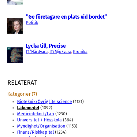
”Ge företagare en plats vid bordet”
Politik
Lycka till, Precise
IT/Hårdvara
, 
IT/Mjukvara
, 
Krönika
RELATERAT
Kategorier (7)
Bioteknik/Övrig life science
(1131)
Läkemedel
(1092)
Medicinteknik/Lab
(1230)
Universitet / Högskola
(364)
Myndighet/Organisation
(1153)
Finans/Riskkapital
(1234)