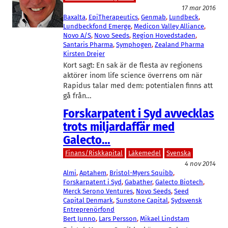
17 mar 2016
Baxalta
, 
EpiTherapeutics
, 
Genmab
, 
Lundbeck
, 
Lundbeckfond Emerge
, 
Medicon Valley Alliance
, 
Novo A/S
, 
Novo Seeds
, 
Region Hovedstaden
, 
Santaris Pharma
, 
Symphogen
, 
Zealand Pharma
Kirsten Drejer
Kort sagt: En sak är de flesta av regionens
aktörer inom life science överrens om när
Rapidus talar med dem: potentialen finns att
gå från…
Forskarpatent i Syd avvecklas
trots miljardaffär med
Galecto…
Finans/Riskkapital
Läkemedel
Svenska
4 nov 2014
Almi
, 
Aptahem
, 
Bristol-Myers Squibb
, 
Forskarpatent i Syd
, 
Gabather
, 
Galecto Biotech
, 
Merck Serono Ventures
, 
Novo Seeds
, 
Seed
Capital Denmark
, 
Sunstone Capital
, 
Sydsvensk
Entreprenörfond
Bert Junno
, 
Lars Persson
, 
Mikael Lindstam