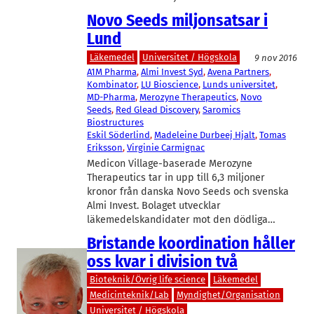
Novo Seeds miljonsatsar i
Lund
Läkemedel
Universitet / Högskola
9 nov 2016
A1M Pharma
, 
Almi Invest Syd
, 
Avena Partners
, 
Kombinator
, 
LU Bioscience
, 
Lunds universitet
, 
MD-Pharma
, 
Merozyne Therapeutics
, 
Novo
Seeds
, 
Red Glead Discovery
, 
Saromics
Biostructures
Eskil Söderlind
, 
Madeleine Durbeej Hjalt
, 
Tomas
Eriksson
, 
Virginie Carmignac
Medicon Village-baserade Merozyne
Therapeutics tar in upp till 6,3 miljoner
kronor från danska Novo Seeds och svenska
Almi Invest. Bolaget utvecklar
läkemedelskandidater mot den dödliga…
Bristande koordination håller
oss kvar i division två
Bioteknik/Övrig life science
Läkemedel
Medicinteknik/Lab
Myndighet/Organisation
Universitet / Högskola