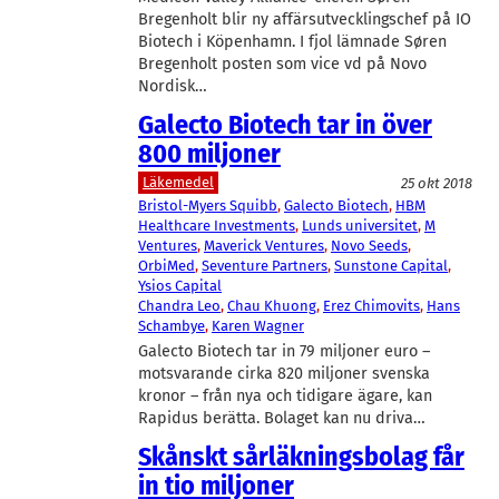
Bregenholt blir ny affärsutvecklingschef på IO
Biotech i Köpenhamn. I fjol lämnade Søren
Bregenholt posten som vice vd på Novo
Nordisk…
Galecto Biotech tar in över
800 miljoner
Läkemedel
25 okt 2018
Bristol-Myers Squibb
, 
Galecto Biotech
, 
HBM
Healthcare Investments
, 
Lunds universitet
, 
M
Ventures
, 
Maverick Ventures
, 
Novo Seeds
, 
OrbiMed
, 
Seventure Partners
, 
Sunstone Capital
, 
Ysios Capital
Chandra Leo
, 
Chau Khuong
, 
Erez Chimovits
, 
Hans
Schambye
, 
Karen Wagner
Galecto Biotech tar in 79 miljoner euro –
motsvarande cirka 820 miljoner svenska
kronor – från nya och tidigare ägare, kan
Rapidus berätta. Bolaget kan nu driva…
Skånskt sårläkningsbolag får
in tio miljoner