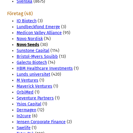
Svenska
(8675)
Företag (48)
IO Biotech
(3)
Lundbeckfond Emerge
(3)
Medicon Valley Alliance
(95)
Novo Nordisk
(74)
Novo Seeds
(30)
Sunstone Capital
(114)
Bristol-Myers Squibb
(13)
Galecto Biotech
(14)
HBM Healthcare Investments
(1)
Lunds universitet
(420)
M Ventures
(1)
Maverick Ventures
(1)
OrbiMed
(1)
Seventure Partners
(1)
Ysios Capital
(1)
Dermagen
(12)
In2cure
(6)
Jensen Corporate Finance
(2)
Swelife
(1)