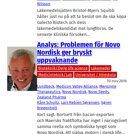
Nilsson
Läkemedelsjätten Bristol-Myers Squibb
håller just nu på att ta beslut om de ska köpa
Galecto Biotech och dess
läkemedelskandidat mot lungfibros. De
senaste kliniska försöken…
Analys: Problemen för Novo
Nordisk ger bryskt
uppvaknande
Bioteknik/Övrig life science
Läkemedel
Medicinteknik/Lab
Universitet / Högskola
10 nov 2016
Lundbeck
, 
Medicon Valley Alliance
, 
Merozyne
Therapeutics
, 
Novo Nordisk
, 
Novo Seeds
, 
Zealand Pharma
Kåre Schultz
, 
Lars Rebien Sørensen
, 
Søren
Bregenholt
Kort sagt: Bortsett från bacon-exporten
och Maersks fraktflotta har inget i näringslivet
samma reella och symboliska tyngd som
Novo Nordisk. Att själva motorn i dansk life…