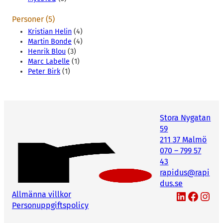
Personer (5)
Kristian Helin
(4)
Martin Bonde
(4)
Henrik Blou
(3)
Marc Labelle
(1)
Peter Birk
(1)
Stora Nygatan
59
211 37 Malmö
070 – 799 57
43
rapidus@rapi
dus.se
LinkedIn
Facebook
Instagram
Allmänna villkor
Personuppgiftspolicy