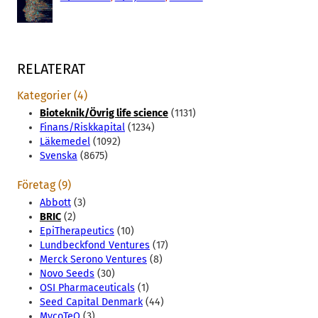
RELATERAT
Kategorier (4)
Bioteknik/Övrig life science
(1131)
Finans/Riskkapital
(1234)
Läkemedel
(1092)
Svenska
(8675)
Företag (9)
Abbott
(3)
BRIC
(2)
EpiTherapeutics
(10)
Lundbeckfond Ventures
(17)
Merck Serono Ventures
(8)
Novo Seeds
(30)
OSI Pharmaceuticals
(1)
Seed Capital Denmark
(44)
MycoTeQ
(3)