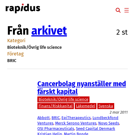
Hoppa
till
innehåll
Från
arkivet
2 st
Kategori
Bioteknik/Övrig life science
Företag
BRIC
Cancerbolag nyanställer med
färskt kapital
Bioteknik/Övrig life science
Finans/Riskkapital
Läkemedel
Svenska
2 mar 2011
Abbott
, 
BRIC
, 
EpiTherapeutics
, 
Lundbeckfond
Ventures
, 
Merck Serono Ventures
, 
Novo Seeds
, 
OSI Pharmaceuticals
, 
Seed Capital Denmark
Kristian Helin
, 
Martin Bonde