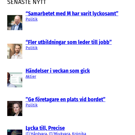
SENASTE NYTT
“Samarbetet med M har varit lyckosamt”
Politik
“Fler utbildningar som leder till jobb”
Politik
Händelser i veckan som gick
Aktier
”Ge företagare en plats vid bordet”
Politik
Lycka till, Precise
IT/Hårdvara
, 
IT/Mjukvara
, 
Krönika