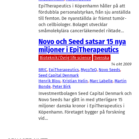
EpiTherapeutics i Köpenhamn håller på att
fördubbla personalstyrkan, från sju anställda
till femton. De nyanställda är främst tumör-
och cellbiologer. Bolaget utvecklar
småmolekylära cancerläkemedel riktade…
Novo och Seed satsar 15 nya
miljoner i EpiTherapeutics
Bioteknik/Övrig life science
Svenska
14 okt 2009
BRIC
, 
EpiTherapeutics
, 
MycoTeQ
, 
Novo Seeds
, 
Seed Capital Denmark
Henrik Blou
, 
Kristian Helin
, 
Marc Labelle
, 
Martin
Bonde
, 
Peter Birk
Investmentbolagen Seed Capital Denmark och
Novo Seeds har gått in med ytterligare 15
miljoner danska kronor i EpiTherapeutics i
Köpenhamn. Företaget bygger på forskning
vid…