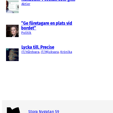
Aktier
”Ge företagare en plats vid
bordet”
Politik
Lycka till, Precise
IT/Hårdvara
, 
IT/Mjukvara
, 
Krönika
Stora Nygatan 59