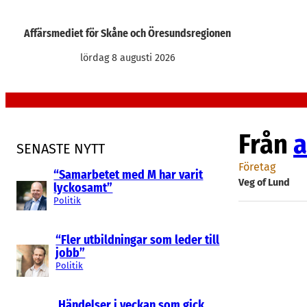
Hoppa
till
Affärsmediet för Skåne och Öresundsregionen
innehåll
lördag 8 augusti 2026
Från
a
SENASTE NYTT
Företag
“Samarbetet med M har varit
Veg of Lund
lyckosamt”
Politik
“Fler utbildningar som leder till
jobb”
Politik
Händelser i veckan som gick