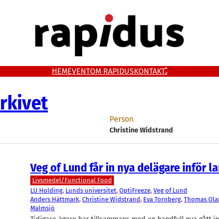
HEM
EVENT
OM RAPIDUS
KONTAKT
rkivet
Person
Christine Widstrand
Veg of Lund får in nya delägare inför l
Livsmedel/Functional Food
LU Holding
, 
Lunds universitet
, 
OptiFreeze
, 
Veg of Lund
Anders Hättmark
, 
Christine Widstrand
, 
Eva Tornberg
, 
Thomas Ola
Malmsjö