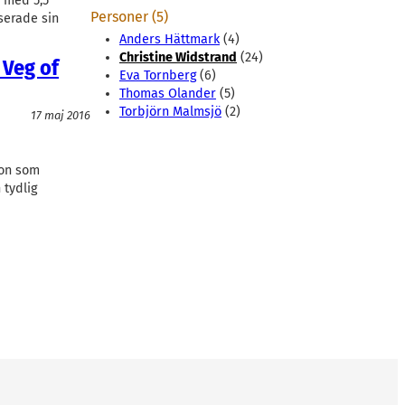
n med 5,5
Personer (5)
serade sin
Anders Hättmark
(4)
Christine Widstrand
(24)
 Veg of
Eva Tornberg
(6)
Thomas Olander
(5)
Torbjörn Malmsjö
(2)
17 maj 2016
ion som
 tydlig