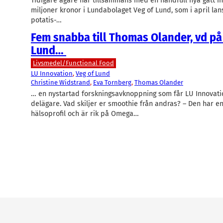
Tidigare ägare har tillsammans med en handfull nya gått i
miljoner kronor i Lundabolaget Veg of Lund, som i april lan
potatis-…
Fem snabba till Thomas Olander, vd på
Lund…
Livsmedel/Functional Food
LU Innovation
, 
Veg of Lund
Christine Widstrand
, 
Eva Tornberg
, 
Thomas Olander
… en nystartad forskningsavknoppning som får LU Innovat
delägare. Vad skiljer er smoothie från andras? – Den har en
hälsoprofil och är rik på Omega…