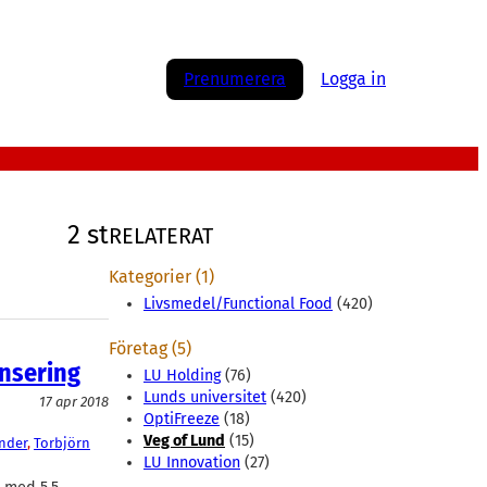
Prenumerera
Logga in
2 st
RELATERAT
Kategorier (1)
Livsmedel/Functional Food
(420)
Företag (5)
ansering
LU Holding
(76)
Lunds universitet
(420)
17 apr 2018
OptiFreeze
(18)
Veg of Lund
(15)
nder
, 
Torbjörn
LU Innovation
(27)