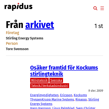
Hoppa
till
innehåll
Från
arkivet
1 st
Företag
Stirling Energy Systems
Person
Tore Svensson
Osäker framtid för Kockums
stirlingteknik
Miljöteknik
Svenska
Teknik/Verkstadsindustri
9 dec 2009
Energimyndigheten
, 
Ericsson
, 
Kockums
ThyssenKrupp Marine Systems
, 
Ripasso
, 
Stirling
Energy Systems
Hans Hansson
, 
Linus Palmblad
, 
Sven-Christer