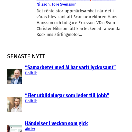
Nilsson
, 
Tore Svensson
Det rönte stor uppmärksamhet när det i
våras blev känt att Scaniadirektören Hans
Hansson och tidigare Ericsson-VD:n Sven-
Christer Nilsson fått klartecken att använda
Kockums stirlingmotor…
SENASTE NYTT
“Samarbetet med M har varit lyckosamt”
Politik
“Fler utbildningar som leder till jobb”
Politik
Händelser i veckan som gick
Aktier