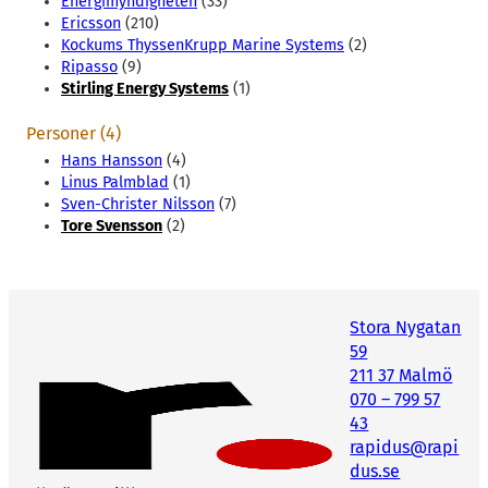
Energimyndigheten
(33)
Ericsson
(210)
Kockums ThyssenKrupp Marine Systems
(2)
Ripasso
(9)
Stirling Energy Systems
(1)
Personer (4)
Hans Hansson
(4)
Linus Palmblad
(1)
Sven-Christer Nilsson
(7)
Tore Svensson
(2)
Stora Nygatan
59
211 37 Malmö
070 – 799 57
43
rapidus@rapi
dus.se