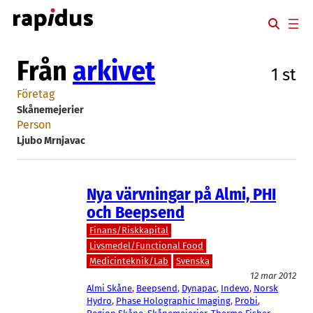
Hoppa
till
innehåll
Från
arkivet
1 st
Företag
Skånemejerier
Person
Ljubo Mrnjavac
Nya värvningar på Almi, PHI
och Beepsend
Finans/Riskkapital
Livsmedel/Functional Food
Medicinteknik/Lab
Svenska
12 mar 2012
Almi Skåne
, 
Beepsend
, 
Dynapac
, 
Indevo
, 
Norsk
Hydro
, 
Phase Holographic Imaging
, 
Probi
, 