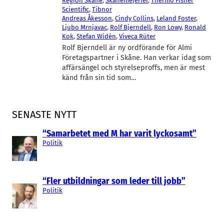
Region Skåne
, 
Skånemejerier
, 
Thermo Fisher
Scientific
, 
Tibnor
Andreas Åkesson
, 
Cindy Collins
, 
Leland Foster
, 
Ljubo Mrnjavac
, 
Rolf Bjerndell
, 
Ron Lowy
, 
Ronald
Kok
, 
Stefan Widén
, 
Viveca Rüter
Rolf Bjerndell är ny ordförande för Almi
Företagspartner i Skåne. Han verkar idag som
affärsängel och styrelseproffs, men är mest
känd från sin tid som…
SENASTE NYTT
“Samarbetet med M har varit lyckosamt”
Politik
“Fler utbildningar som leder till jobb”
Politik