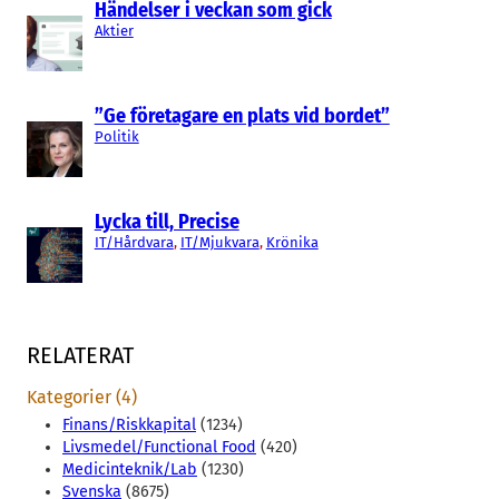
Händelser i veckan som gick
Aktier
”Ge företagare en plats vid bordet”
Politik
Lycka till, Precise
IT/Hårdvara
, 
IT/Mjukvara
, 
Krönika
RELATERAT
Kategorier (4)
Finans/Riskkapital
(1234)
Livsmedel/Functional Food
(420)
Medicinteknik/Lab
(1230)
Svenska
(8675)