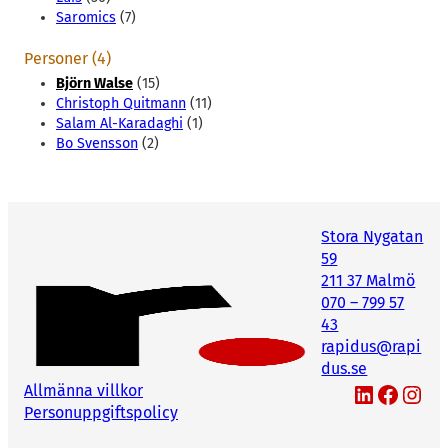
Saromics
(7)
Personer (4)
Björn Walse
(15)
Christoph Quitmann
(11)
Salam Al-Karadaghi
(1)
Bo Svensson
(2)
Stora Nygatan
59
211 37 Malmö
070 – 799 57
43
rapidus@rapi
dus.se
LinkedIn
Facebook
Instagram
Allmänna villkor
Personuppgiftspolicy