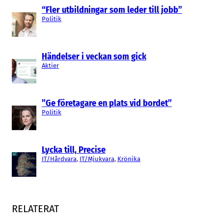
“Fler utbildningar som leder till jobb”
Politik
Händelser i veckan som gick
Aktier
”Ge företagare en plats vid bordet”
Politik
Lycka till, Precise
IT/Hårdvara
, 
IT/Mjukvara
, 
Krönika
RELATERAT