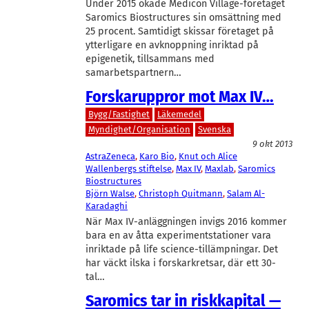
Under 2015 ökade Medicon Village-företaget
Saromics Biostructures sin omsättning med
25 procent. Samtidigt skissar företaget på
ytterligare en avknoppning inriktad på
epigenetik, tillsammans med
samarbetspartnern…
Forskaruppror mot Max IV…
Bygg/Fastighet
Läkemedel
Myndighet/Organisation
Svenska
9 okt 2013
AstraZeneca
, 
Karo Bio
, 
Knut och Alice
Wallenbergs stiftelse
, 
Max IV
, 
Maxlab
, 
Saromics
Biostructures
Björn Walse
, 
Christoph Quitmann
, 
Salam Al-
Karadaghi
När Max IV-anläggningen invigs 2016 kommer
bara en av åtta experimentstationer vara
inriktade på life science-tillämpningar. Det
har väckt ilska i forskarkretsar, där ett 30-
tal…
Saromics tar in riskkapital —