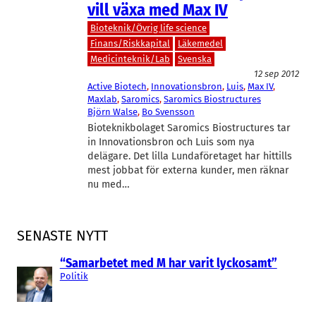
vill växa med Max IV
Bioteknik/Övrig life science
Finans/Riskkapital
Läkemedel
Medicinteknik/Lab
Svenska
12 sep 2012
Active Biotech
, 
Innovationsbron
, 
Luis
, 
Max IV
, 
Maxlab
, 
Saromics
, 
Saromics Biostructures
Björn Walse
, 
Bo Svensson
Bioteknikbolaget Saromics Biostructures tar
in Innovationsbron och Luis som nya
delägare. Det lilla Lundaföretaget har hittills
mest jobbat för externa kunder, men räknar
nu med…
SENASTE NYTT
“Samarbetet med M har varit lyckosamt”
Politik