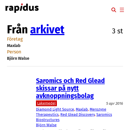
Hoppa
till
innehåll
Från
arkivet
3 st
Företag
Maxlab
Person
Björn Walse
Saromics och Red Glead
skissar på nytt
avknoppningsbolag
Läkemedel
5 apr 2016
Diamond Light Source
, 
Maxlab
, 
Merozyne
Therapeutics
, 
Red Glead Discovery
, 
Saromics
Biostructures
Björn Walse