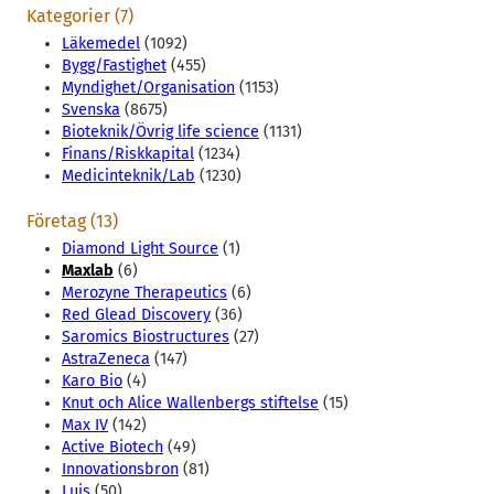
Kategorier (7)
Läkemedel
(1092)
Bygg/Fastighet
(455)
Myndighet/Organisation
(1153)
Svenska
(8675)
Bioteknik/Övrig life science
(1131)
Finans/Riskkapital
(1234)
Medicinteknik/Lab
(1230)
Företag (13)
Diamond Light Source
(1)
Maxlab
(6)
Merozyne Therapeutics
(6)
Red Glead Discovery
(36)
Saromics Biostructures
(27)
AstraZeneca
(147)
Karo Bio
(4)
Knut och Alice Wallenbergs stiftelse
(15)
Max IV
(142)
Active Biotech
(49)
Innovationsbron
(81)
Luis
(50)