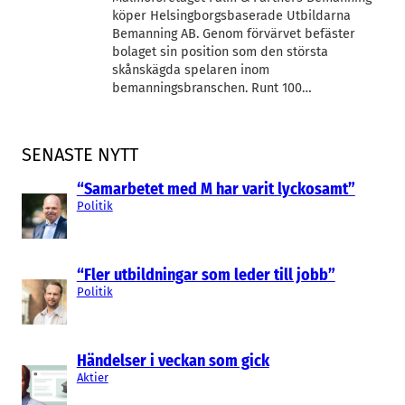
köper Helsingborgsbaserade Utbildarna
Bemanning AB. Genom förvärvet befäster
bolaget sin position som den största
skånskägda spelaren inom
bemanningsbranschen. Runt 100…
SENASTE NYTT
“Samarbetet med M har varit lyckosamt”
Politik
“Fler utbildningar som leder till jobb”
Politik
Händelser i veckan som gick
Aktier