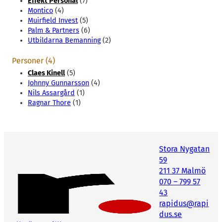
Effekt Personal
(7)
Montico
(4)
Muirfield Invest
(5)
Palm & Partners
(6)
Utbildarna Bemanning
(2)
Personer (4)
Claes Kinell
(5)
Johnny Gunnarsson
(4)
Nils Assargård
(1)
Ragnar Thore
(1)
Stora Nygatan
59
211 37 Malmö
070 – 799 57
43
rapidus@rapi
dus.se