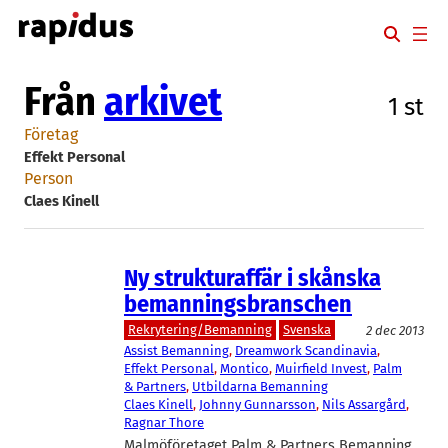
Hoppa
till
innehåll
Från
arkivet
1 st
Företag
Effekt Personal
Person
Claes Kinell
Ny strukturaffär i skånska
bemanningsbranschen
Rekrytering/Bemanning
Svenska
2 dec 2013
Assist Bemanning
, 
Dreamwork Scandinavia
, 
Effekt Personal
, 
Montico
, 
Muirfield Invest
, 
Palm
& Partners
, 
Utbildarna Bemanning
Claes Kinell
, 
Johnny Gunnarsson
, 
Nils Assargård
, 
Ragnar Thore
Malmöföretaget Palm & Partners Bemanning