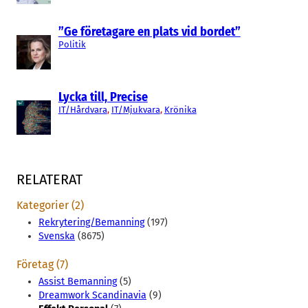
”Ge företagare en plats vid bordet”
Politik
Lycka till, Precise
IT/Hårdvara
, 
IT/Mjukvara
, 
Krönika
RELATERAT
Kategorier (2)
Rekrytering/Bemanning
(197)
Svenska
(8675)
Företag (7)
Assist Bemanning
(5)
Dreamwork Scandinavia
(9)