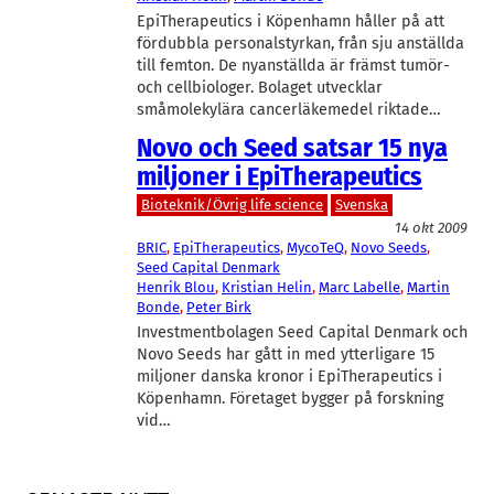
EpiTherapeutics i Köpenhamn håller på att
fördubbla personalstyrkan, från sju anställda
till femton. De nyanställda är främst tumör-
och cellbiologer. Bolaget utvecklar
småmolekylära cancerläkemedel riktade…
Novo och Seed satsar 15 nya
miljoner i EpiTherapeutics
Bioteknik/Övrig life science
Svenska
14 okt 2009
BRIC
, 
EpiTherapeutics
, 
MycoTeQ
, 
Novo Seeds
, 
Seed Capital Denmark
Henrik Blou
, 
Kristian Helin
, 
Marc Labelle
, 
Martin
Bonde
, 
Peter Birk
Investmentbolagen Seed Capital Denmark och
Novo Seeds har gått in med ytterligare 15
miljoner danska kronor i EpiTherapeutics i
Köpenhamn. Företaget bygger på forskning
vid…