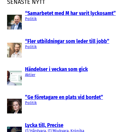
SENASTE NYTT
“Samarbetet med M har varit lyckosamt”
Politik
“Fler utbildningar som leder till jobb”
Politik
Händelser i veckan som gick
Aktier
”Ge företagare en plats vid bordet”
Politik
Lycka till, Precise
IT/Hårdvara
, 
IT/Mjukvara
, 
Krönika