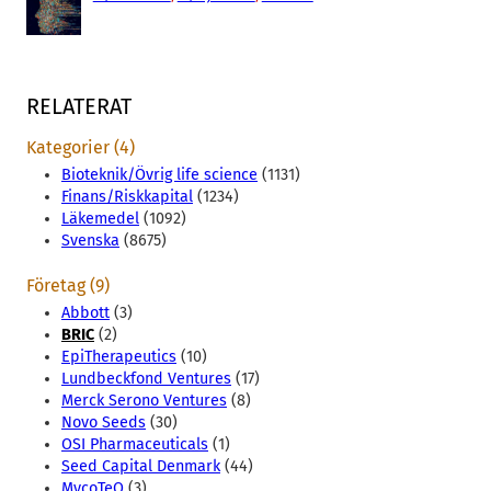
RELATERAT
Kategorier (4)
Bioteknik/Övrig life science
(1131)
Finans/Riskkapital
(1234)
Läkemedel
(1092)
Svenska
(8675)
Företag (9)
Abbott
(3)
BRIC
(2)
EpiTherapeutics
(10)
Lundbeckfond Ventures
(17)
Merck Serono Ventures
(8)
Novo Seeds
(30)
OSI Pharmaceuticals
(1)
Seed Capital Denmark
(44)
MycoTeQ
(3)