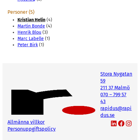
Personer (5)
Kristian Helin
(4)
Martin Bonde
(4)
Henrik Blou
(3)
Marc Labelle
(1)
Peter Birk
(1)
Stora Nygatan
59
211 37 Malmö
070 – 799 57
43
rapidus@rapi
dus.se
LinkedIn
Facebook
Instagram
Allmänna villkor
Personuppgiftspolicy