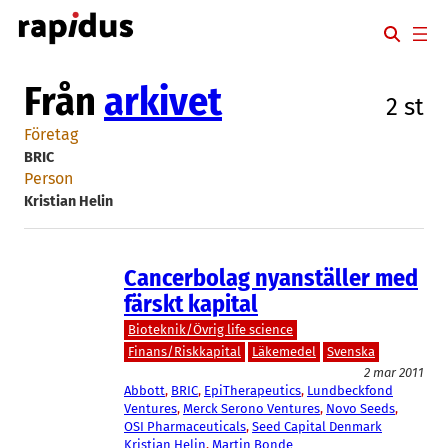
Hoppa
till
innehåll
Från
arkivet
2 st
Företag
BRIC
Person
Kristian Helin
Cancerbolag nyanställer med
färskt kapital
Bioteknik/Övrig life science
Finans/Riskkapital
Läkemedel
Svenska
2 mar 2011
Abbott
, 
BRIC
, 
EpiTherapeutics
, 
Lundbeckfond
Ventures
, 
Merck Serono Ventures
, 
Novo Seeds
, 
OSI Pharmaceuticals
, 
Seed Capital Denmark
Kristian Helin
, 
Martin Bonde