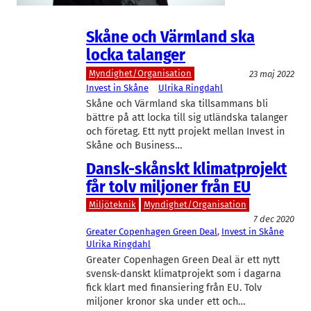
Skåne och Värmland ska
locka talanger
Myndighet/Organisation
23 maj 2022
Invest in Skåne
Ulrika Ringdahl
Skåne och Värmland ska tillsammans bli
bättre på att locka till sig utländska talanger
och företag. Ett nytt projekt mellan Invest in
Skåne och Business…
Dansk-skånskt klimatprojekt
får tolv miljoner från EU
Miljöteknik
Myndighet/Organisation
7 dec 2020
Greater Copenhagen Green Deal
, 
Invest in Skåne
Ulrika Ringdahl
Greater Copenhagen Green Deal är ett nytt
svensk-danskt klimatprojekt som i dagarna
fick klart med finansiering från EU. Tolv
miljoner kronor ska under ett och…