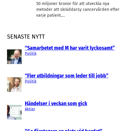
50 miljoner kronor för att utveckla nya
metoder att skräddarsy cancervården efter
varje patient.…
SENASTE NYTT
“Samarbetet med M har varit lyckosamt”
Politik
“Fler utbildningar som leder till jobb”
Politik
Händelser i veckan som gick
Aktier