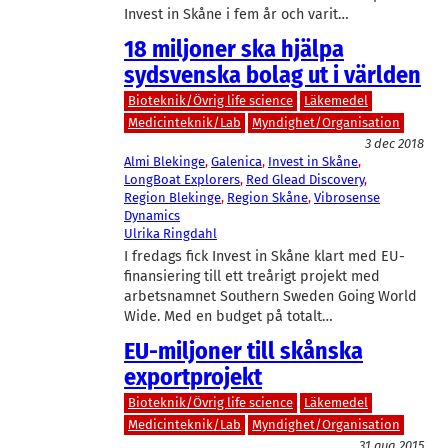
Invest in Skåne i fem år och varit…
18 miljoner ska hjälpa
sydsvenska bolag ut i världen
Bioteknik/Övrig life science
Läkemedel
Medicinteknik/Lab
Myndighet/Organisation
3 dec 2018
Almi Blekinge
, 
Galenica
, 
Invest in Skåne
, 
LongBoat Explorers
, 
Red Glead Discovery
, 
Region Blekinge
, 
Region Skåne
, 
Vibrosense
Dynamics
Ulrika Ringdahl
I fredags fick Invest in Skåne klart med EU-
finansiering till ett treårigt projekt med
arbetsnamnet Southern Sweden Going World
Wide. Med en budget på totalt…
EU-miljoner till skånska
exportprojekt
Bioteknik/Övrig life science
Läkemedel
Medicinteknik/Lab
Myndighet/Organisation
31 aug 2015