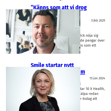
”Känns som att vi drog
nitlotten”
Entreprenörskap
5 feb 2025
Minc
, 
Smile Incubator
Daniel Persson
, 
Ulrika Ringdahl
Smile fick 30 Mkr medan Minc fick nöja sig
med 2,4 Mkr när Vinnova strödde pengar över
landets inkubatorer. – Det känns som ett
lotteri…
Smile startar nytt
uppskalningsprogram
Myndighet/Organisation
15 jan 2024
Smile Incubator
Ulrika Ringdahl
Smile och Medicon Village startar 10 X Health,
ett program vars syfte är att hjälpa redan
etablerade, mindre life science-bolag att
accelerera tillväxten.