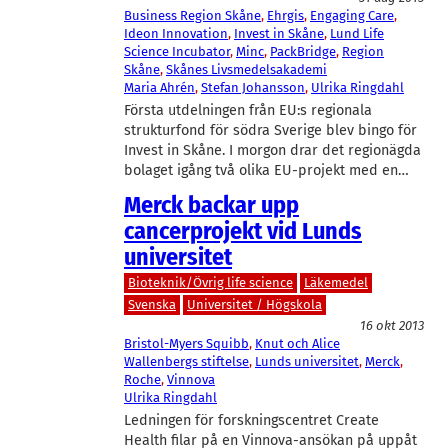
Business Region Skåne
, 
Ehrgis
, 
Engaging Care
, 
Ideon Innovation
, 
Invest in Skåne
, 
Lund Life
Science Incubator
, 
Minc
, 
PackBridge
, 
Region
Skåne
, 
Skånes Livsmedelsakademi
Maria Ahrén
, 
Stefan Johansson
, 
Ulrika Ringdahl
Första utdelningen från EU:s regionala
strukturfond för södra Sverige blev bingo för
Invest in Skåne. I morgon drar det regionägda
bolaget igång två olika EU-projekt med en…
Merck backar upp
cancerprojekt vid Lunds
universitet
Bioteknik/Övrig life science
Läkemedel
Svenska
Universitet / Högskola
16 okt 2013
Bristol-Myers Squibb
, 
Knut och Alice
Wallenbergs stiftelse
, 
Lunds universitet
, 
Merck
, 
Roche
, 
Vinnova
Ulrika Ringdahl
Ledningen för forskningscentret Create
Health filar på en Vinnova-ansökan på uppåt