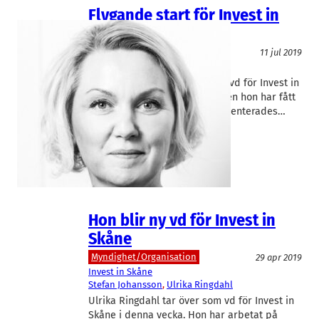
Flygande start för Invest in
Skånes nya vd
Myndighet/Organisation
11 jul 2019
Invest in Skåne
Ulrika Ringdahl
Ulrika Ringdahl har bara varit vd för Invest in
Skåne sedan den 1 maj i år, men hon har fått
en flygande start. Nyligen presenterades…
Hon blir ny vd för Invest in
Skåne
Myndighet/Organisation
29 apr 2019
Invest in Skåne
Stefan Johansson
, 
Ulrika Ringdahl
Ulrika Ringdahl tar över som vd för Invest in
Skåne i denna vecka. Hon har arbetat på