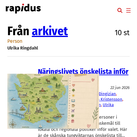
Hoppa
till
innehåll
Från
arkivet
10 st
Person
Ulrika Ringdahl
Näringslivets önskelista inför
valet
Politik
22 jun 2026
Carolina Faxe
, 
Dan Olofsson
, 
Greg Dingizian
, 
Kerstin Lindell
, 
Per Bertland
, 
Sven Kristensson
, 
Tomas de Souza
, 
Ulrika Hallengren
, 
Ulrika
Ringdahl
Rapidus har bett tongivande personer i
skånskt näringsliv ange sina önskemål till
lokala och regionala politiker inför valet. Här
är de skånska tungviktarnas önskelista till…