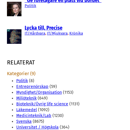
”Ge företagare en plats vid bordet”
Politik
Lycka till, Precise
IT/Hårdvara
, 
IT/Mjukvara
, 
Krönika
RELATERAT
Kategorier (9)
Politik
(8)
Entreprenörskap
(59)
Myndighet/Organisation
(1153)
Miljöteknik
(649)
Bioteknik/Övrig life science
(1131)
Läkemedel
(1092)
Medicinteknik/Lab
(1230)
Svenska
(8675)
Universitet / Högskola
(364)