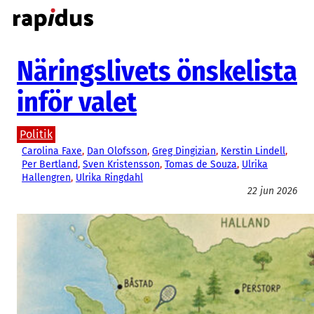
Hoppa
till
innehåll
Näringslivets önskelista
inför valet
Politik
Carolina Faxe
, 
Dan Olofsson
, 
Greg Dingizian
, 
Kerstin Lindell
, 
Per Bertland
, 
Sven Kristensson
, 
Tomas de Souza
, 
Ulrika
Hallengren
, 
Ulrika Ringdahl
22 jun 2026