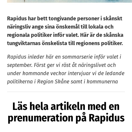
Rapidus har bett tongivande personer i skånskt
näringsliv ange sina önskemål till lokala och
regionala politiker inför valet. Här är de skånska
tungviktarnas önskelista till regionens politiker.
Rapidus inleder här en sommarserie inför valet i
september. Först ger vi röst åt näringslivet och
under kommande veckor intervjuar vi de ledande
politikerna i Region Skåne samt i kommunerna
Malmö, Lund och Helsingborg.
Läs hela artikeln med en
Några av de tillfrågade svarar kortfattat eller
svepande. Doxas Greg Dingizian skriver
prenumeration på Rapidus
exempelvis i ett kort svar att han ”är genuint
besviken på alla politiker och all politik” och