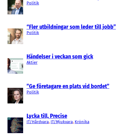
Politik
“Fler utbildningar som leder till jobb”
Politik
Händelser i veckan som gick
Aktier
”Ge företagare en plats vid bordet”
Politik
Lycka till, Precise
IT/Hårdvara
, 
IT/Mjukvara
, 
Krönika