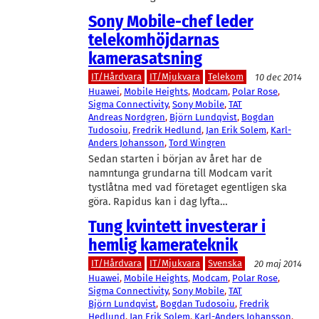
Sony Mobile-chef leder
telekomhöjdarnas
kamerasatsning
IT/Hårdvara
IT/Mjukvara
Telekom
10 dec 2014
Huawei
, 
Mobile Heights
, 
Modcam
, 
Polar Rose
, 
Sigma Connectivity
, 
Sony Mobile
, 
TAT
Andreas Nordgren
, 
Björn Lundqvist
, 
Bogdan
Tudosoiu
, 
Fredrik Hedlund
, 
Jan Erik Solem
, 
Karl-
Anders Johansson
, 
Tord Wingren
Sedan starten i början av året har de
namntunga grundarna till Modcam varit
tystlåtna med vad företaget egentligen ska
göra. Rapidus kan i dag lyfta…
Tung kvintett investerar i
hemlig kamerateknik
IT/Hårdvara
IT/Mjukvara
Svenska
20 maj 2014
Huawei
, 
Mobile Heights
, 
Modcam
, 
Polar Rose
, 
Sigma Connectivity
, 
Sony Mobile
, 
TAT
Björn Lundqvist
, 
Bogdan Tudosoiu
, 
Fredrik
Hedlund
, 
Jan Erik Solem
, 
Karl-Anders Johansson
, 