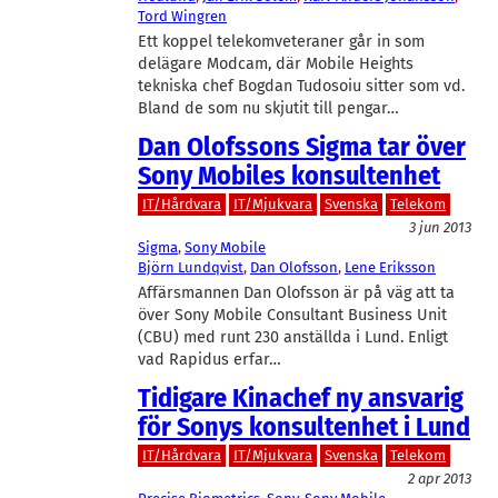
Tord Wingren
Ett koppel telekomveteraner går in som
delägare Modcam, där Mobile Heights
tekniska chef Bogdan Tudosoiu sitter som vd.
Bland de som nu skjutit till pengar…
Dan Olofssons Sigma tar över
Sony Mobiles konsultenhet
IT/Hårdvara
IT/Mjukvara
Svenska
Telekom
3 jun 2013
Sigma
, 
Sony Mobile
Björn Lundqvist
, 
Dan Olofsson
, 
Lene Eriksson
Affärsmannen Dan Olofsson är på väg att ta
över Sony Mobile Consultant Business Unit
(CBU) med runt 230 anställda i Lund. Enligt
vad Rapidus erfar…
Tidigare Kinachef ny ansvarig
för Sonys konsultenhet i Lund
IT/Hårdvara
IT/Mjukvara
Svenska
Telekom
2 apr 2013