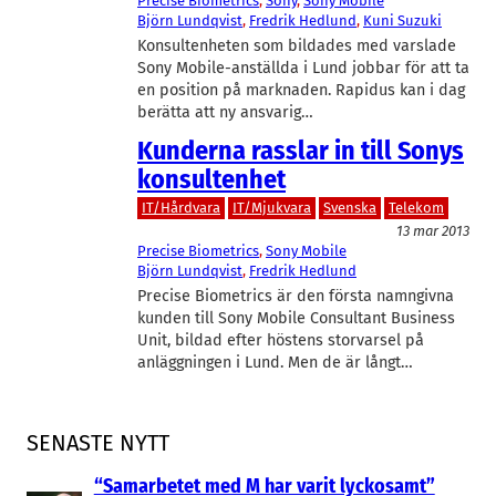
Precise Biometrics
, 
Sony
, 
Sony Mobile
Björn Lundqvist
, 
Fredrik Hedlund
, 
Kuni Suzuki
Konsultenheten som bildades med varslade
Sony Mobile-anställda i Lund jobbar för att ta
en position på marknaden. Rapidus kan i dag
berätta att ny ansvarig…
Kunderna rasslar in till Sonys
konsultenhet
IT/Hårdvara
IT/Mjukvara
Svenska
Telekom
13 mar 2013
Precise Biometrics
, 
Sony Mobile
Björn Lundqvist
, 
Fredrik Hedlund
Precise Biometrics är den första namngivna
kunden till Sony Mobile Consultant Business
Unit, bildad efter höstens storvarsel på
anläggningen i Lund. Men de är långt…
SENASTE NYTT
“Samarbetet med M har varit lyckosamt”