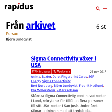
Hoppa
till
innehåll
Från
arkivet
6 st
Person
Björn Lundqvist
Sigma Connectivity växer i
USA
IT/Hårdvara
IT/Mjukvara
26 apr 2017
Anima
, 
Baxter
, 
Doro
, 
Fingerprint Cards
, 
SGF
Energy
, 
Sigma Connectivity
Bert Nordberg
, 
Björn Lundqvist
, 
Fredrik Hedlund
, 
Ola Möllerström
, 
Peter Carlsson
Skånska Sigma Connectivity, med huvudkontor
i Lund, rekryterar för tillfället flera personer
till sitt USA-kontor i San José. Under året
räknar ledningen med att tredubbla…