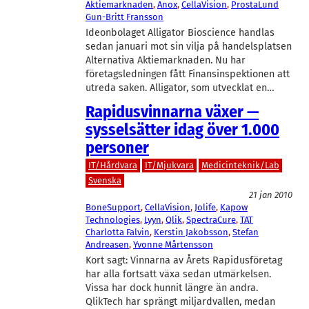
Aktiemarknaden
, 
Anox
, 
CellaVision
, 
ProstaLund
Gun-Britt Fransson
Ideonbolaget Alligator Bioscience handlas
sedan januari mot sin vilja på handelsplatsen
Alternativa Aktiemarknaden. Nu har
företagsledningen fått Finansinspektionen att
utreda saken. Alligator, som utvecklat en…
Rapidusvinnarna växer —
sysselsätter idag över 1.000
personer
IT/Hårdvara
IT/Mjukvara
Medicinteknik/Lab
Svenska
21 jan 2010
BoneSupport
, 
CellaVision
, 
Jolife
, 
Kapow
Technologies
, 
Lyyn
, 
Qlik
, 
SpectraCure
, 
TAT
Charlotta Falvin
, 
Kerstin Jakobsson
, 
Stefan
Andreasen
, 
Yvonne Mårtensson
Kort sagt: Vinnarna av Årets Rapidusföretag
har alla fortsatt växa sedan utmärkelsen.
Vissa har dock hunnit längre än andra.
QlikTech har sprängt miljardvallen, medan