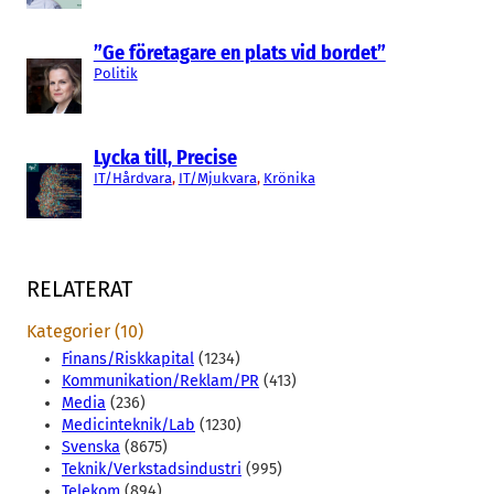
”Ge företagare en plats vid bordet”
Politik
Lycka till, Precise
IT/Hårdvara
, 
IT/Mjukvara
, 
Krönika
RELATERAT
Kategorier (10)
Finans/Riskkapital
(1234)
Kommunikation/Reklam/PR
(413)
Media
(236)
Medicinteknik/Lab
(1230)
Svenska
(8675)
Teknik/Verkstadsindustri
(995)
Telekom
(894)