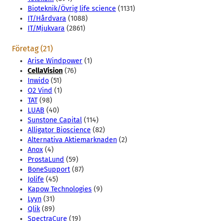
Bioteknik/Övrig life science
(1131)
IT/Hårdvara
(1088)
IT/Mjukvara
(2861)
Företag (21)
Arise Windpower
(1)
CellaVision
(76)
Inwido
(51)
O2 Vind
(1)
TAT
(98)
LUAB
(40)
Sunstone Capital
(114)
Alligator Bioscience
(82)
Alternativa Aktiemarknaden
(2)
Anox
(4)
ProstaLund
(59)
BoneSupport
(87)
Jolife
(45)
Kapow Technologies
(9)
Lyyn
(31)
Qlik
(89)
SpectraCure
(19)