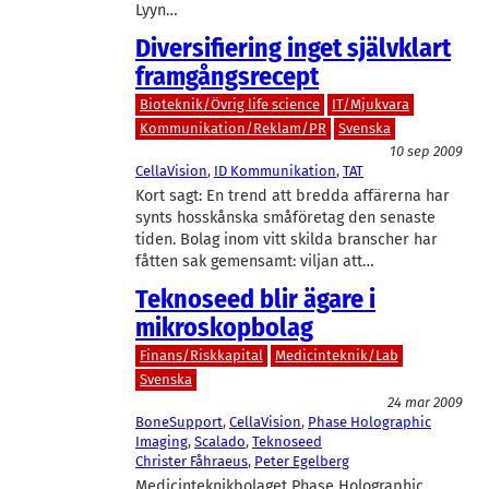
Lyyn…
Diversifiering inget självklart
framgångsrecept
Bioteknik/Övrig life science
IT/Mjukvara
Kommunikation/Reklam/PR
Svenska
10 sep 2009
CellaVision
, 
ID Kommunikation
, 
TAT
Kort sagt: En trend att bredda affärerna har
synts hosskånska småföretag den senaste
tiden. Bolag inom vitt skilda branscher har
fåtten sak gemensamt: viljan att…
Teknoseed blir ägare i
mikroskopbolag
Finans/Riskkapital
Medicinteknik/Lab
Svenska
24 mar 2009
BoneSupport
, 
CellaVision
, 
Phase Holographic
Imaging
, 
Scalado
, 
Teknoseed
Christer Fåhraeus
, 
Peter Egelberg
Medicinteknikbolaget Phase Holographic