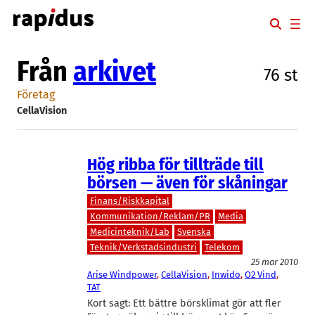
Hoppa
till
innehåll
Från
arkivet
76 st
Företag
CellaVision
Hög ribba för tillträde till
börsen — även för skåningar
Finans/Riskkapital
Kommunikation/Reklam/PR
Media
Medicinteknik/Lab
Svenska
Teknik/Verkstadsindustri
Telekom
25 mar 2010
Arise Windpower
, 
CellaVision
, 
Inwido
, 
O2 Vind
, 
TAT
Kort sagt: Ett bättre börsklimat gör att fler