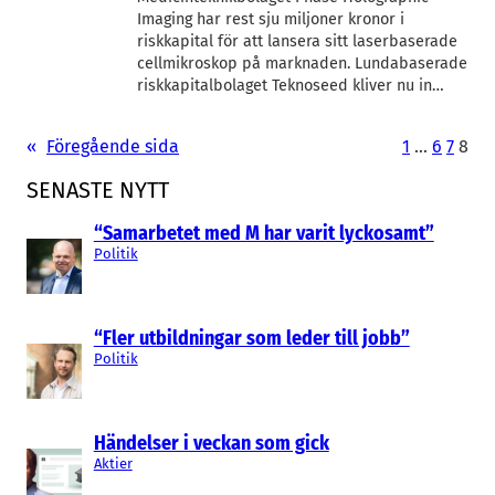
Imaging har rest sju miljoner kronor i
riskkapital för att lansera sitt laserbaserade
cellmikroskop på marknaden. Lundabaserade
riskkapitalbolaget Teknoseed kliver nu in…
«
Föregående sida
1
…
6
7
8
SENASTE NYTT
“Samarbetet med M har varit lyckosamt”
Politik
“Fler utbildningar som leder till jobb”
Politik
Händelser i veckan som gick
Aktier