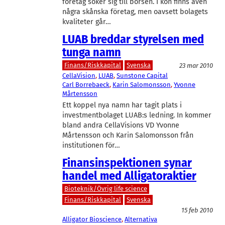
företag söker sig till börsen. I kön finns även
några skånska företag, men oavsett bolagets
kvaliteter går…
LUAB breddar styrelsen med
tunga namn
Finans/Riskkapital
Svenska
23 mar 2010
CellaVision
, 
LUAB
, 
Sunstone Capital
Carl Borrebaeck
, 
Karin Salomonsson
, 
Yvonne
Mårtensson
Ett koppel nya namn har tagit plats i
investmentbolaget LUAB:s ledning. In kommer
bland andra CellaVisions VD Yvonne
Mårtensson och Karin Salomonsson från
institutionen för…
Finansinspektionen synar
handel med Alligatoraktier
Bioteknik/Övrig life science
Finans/Riskkapital
Svenska
15 feb 2010
Alligator Bioscience
, 
Alternativa