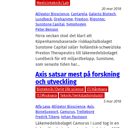
Medicinteknik/Lab
20 mar 2018
Alligator Bioscience
, 
Cantargia
, 
Galecto Biotech
, 
Lundbeck
, 
Orphazyme
, 
Prexton
, 
Rigontec
, 
Sunstone Capital
, 
Symphogen
Peter Benson
Förra veckan stod det klart att
Köpenhamnsbaserade riskkapitalbolaget
Sunstone Capital säljer holländsk-schweiziska
Prexton Therapeutics till läkemedelsbolaget
Lundbeck för ett miljardbelopp. Sunstone,
som senaste tiden har…
Axis satsar mest på forskning
och utveckling
Bioteknik/Övrig life science
IT/Hårdvara
IT/Mjukvara
Teknik/Verkstadsindustri
5 mar 2018
Alfa Lava
, 
Alligator Bioscience
, 
Axis
, 
BoneSupport
, 
Camurus
, 
Trelleborg
Fredrik Tiberg
, 
Johan Paulsson
Läkemedelsbolaget Camurus i Lund tog in en