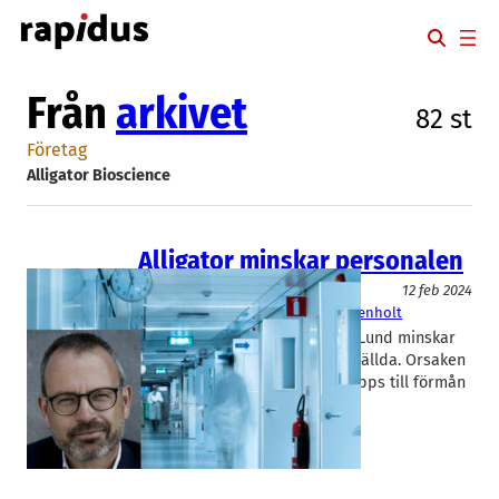
Hoppa
till
innehåll
Från
arkivet
82 st
Företag
Alligator Bioscience
Alligator minskar personalen
Läkemedel
12 feb 2024
Alligator Bioscience
Søren Bregenholt
Läkemedelsbolaget Alligator i Lund minskar
personalen med uppåt 14 anställda. Orsaken
är att en rad tidiga projekt släpps till förmån
för en helhjärtad satsning på…