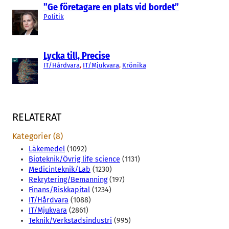
”Ge företagare en plats vid bordet”
Politik
Lycka till, Precise
IT/Hårdvara
, 
IT/Mjukvara
, 
Krönika
RELATERAT
Kategorier (8)
Läkemedel
(1092)
Bioteknik/Övrig life science
(1131)
Medicinteknik/Lab
(1230)
Rekrytering/Bemanning
(197)
Finans/Riskkapital
(1234)
IT/Hårdvara
(1088)
IT/Mjukvara
(2861)
Teknik/Verkstadsindustri
(995)