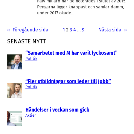
halv miljard när de noterades i slutet av 2015.
Pengarna ligger knappast och samlar damm,
under 2017 ökade…
«
Föregående sida
1
2
3
4
…
9
Nästa sida
»
SENASTE NYTT
“Samarbetet med M har varit lyckosamt”
Politik
“Fler utbildningar som leder till jobb”
Politik
Händelser i veckan som gick
Aktier