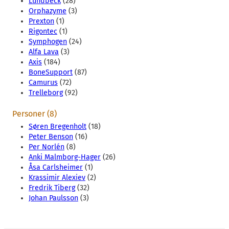
Lundbeck
(28)
Orphazyme
(3)
Prexton
(1)
Rigontec
(1)
Symphogen
(24)
Alfa Lava
(3)
Axis
(184)
BoneSupport
(87)
Camurus
(72)
Trelleborg
(92)
Personer (8)
Søren Bregenholt
(18)
Peter Benson
(16)
Per Norlén
(8)
Anki Malmborg-Hager
(26)
Åsa Carlsheimer
(1)
Krassimir Alexiev
(2)
Fredrik Tiberg
(32)
Johan Paulsson
(3)