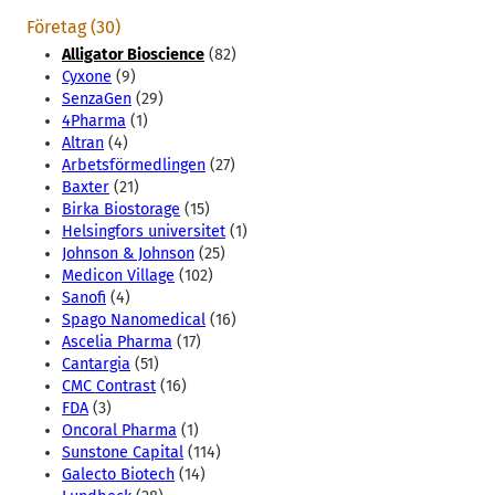
Företag (30)
Alligator Bioscience
(82)
Cyxone
(9)
SenzaGen
(29)
4Pharma
(1)
Altran
(4)
Arbetsförmedlingen
(27)
Baxter
(21)
Birka Biostorage
(15)
Helsingfors universitet
(1)
Johnson & Johnson
(25)
Medicon Village
(102)
Sanofi
(4)
Spago Nanomedical
(16)
Ascelia Pharma
(17)
Cantargia
(51)
CMC Contrast
(16)
FDA
(3)
Oncoral Pharma
(1)
Sunstone Capital
(114)
Galecto Biotech
(14)