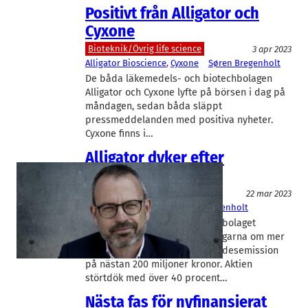
Positivt från Alligator och
Cyxone
Bioteknik/Övrig life science
3 apr 2023
Alligator Bioscience
, 
Cyxone
Søren Bregenholt
De båda läkemedels- och biotechbolagen
Alligator och Cyxone lyfte på börsen i dag på
måndagen, sedan båda släppt
pressmeddelanden med positiva nyheter.
Cyxone finns i…
Alligator dyker efter
emissionsbesked
Läkemedel
22 mar 2023
Alligator Bioscience
Søren Bregenholt
Det Lundabaserade forskningsbolaget
Alligator Bioscience ber aktieägarna om mer
pengar och aviserar en företrädesemission
på nästan 200 miljoner kronor. Aktien
störtdök med över 40 procent…
Nästa fas för nyfinansierat