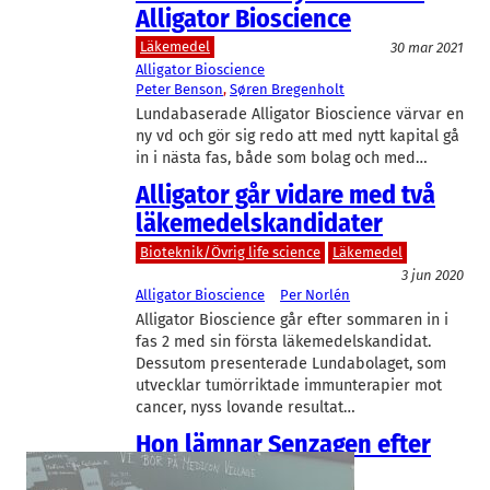
Alligator Bioscience
Läkemedel
30 mar 2021
Alligator Bioscience
Peter Benson
, 
Søren Bregenholt
Lundabaserade Alligator Bioscience värvar en
ny vd och gör sig redo att med nytt kapital gå
in i nästa fas, både som bolag och med…
Alligator går vidare med två
läkemedelskandidater
Bioteknik/Övrig life science
Läkemedel
3 jun 2020
Alligator Bioscience
Per Norlén
Alligator Bioscience går efter sommaren in i
fas 2 med sin första läkemedelskandidat.
Dessutom presenterade Lundabolaget, som
utvecklar tumörriktade immunterapier mot
cancer, nyss lovande resultat…
Hon lämnar Senzagen efter
succén