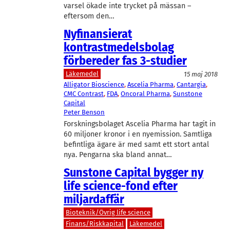
varsel ökade inte trycket på mässan –
eftersom den…
Nyfinansierat
kontrastmedelsbolag
förbereder fas 3-studier
Läkemedel
15 maj 2018
Alligator Bioscience
, 
Ascelia Pharma
, 
Cantargia
, 
CMC Contrast
, 
FDA
, 
Oncoral Pharma
, 
Sunstone
Capital
Peter Benson
Forskningsbolaget Ascelia Pharma har tagit in
60 miljoner kronor i en nyemission. Samtliga
befintliga ägare är med samt ett stort antal
nya. Pengarna ska bland annat…
Sunstone Capital bygger ny
life science-fond efter
miljardaffär
Bioteknik/Övrig life science
Finans/Riskkapital
Läkemedel