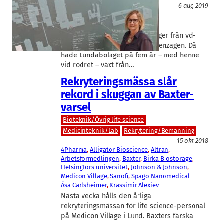
Bioteknik/Övrig life science
6 aug 2019
Alligator Bioscience
, 
SenzaGen
Anki Malmborg-Hager
I juni avgick Anki Malmborg Hager från vd-
posten för allergitestbolaget Senzagen. Då
hade Lundabolaget på fem år – med henne
vid rodret – växt från…
Rekryteringsmässa slår
rekord i skuggan av Baxter-
varsel
Bioteknik/Övrig life science
Medicinteknik/Lab
Rekrytering/Bemanning
15 okt 2018
4Pharma
, 
Alligator Bioscience
, 
Altran
, 
Arbetsförmedlingen
, 
Baxter
, 
Birka Biostorage
, 
Helsingfors universitet
, 
Johnson & Johnson
, 
Medicon Village
, 
Sanofi
, 
Spago Nanomedical
Åsa Carlsheimer
, 
Krassimir Alexiev
Nästa vecka hålls den årliga
rekryteringsmässan för life science-personal
på Medicon Village i Lund. Baxters färska