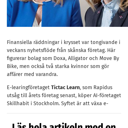
Finansiella räddningar i krysset var tongivande i
veckans nyhetsflöde från skånska företag. Här
figurerar bolag som Doxa, Alligator och Move By
Bike, men också två starka kvinnor som gör
affärer med varandra.
E-learingföretaget
Tictac Learn
, som Rapidus
utsåg till årets företag senast, köper AI-företaget
Skillhabit i Stockholm. Syftet är att växa e-
learningaffären med hjälp av AI. Säljare av
Skillhabit är Hellen Wohlin Lidgard, en
Läs hela artikeln med en
entreprenör som bland annat grundat