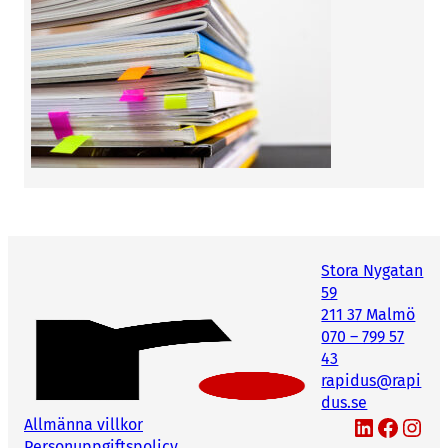
Stora Nygatan
59
211 37 Malmö
070 – 799 57
43
rapidus@rapi
dus.se
LinkedIn
Facebook
Instagram
Allmänna villkor
Personuppgiftspolicy