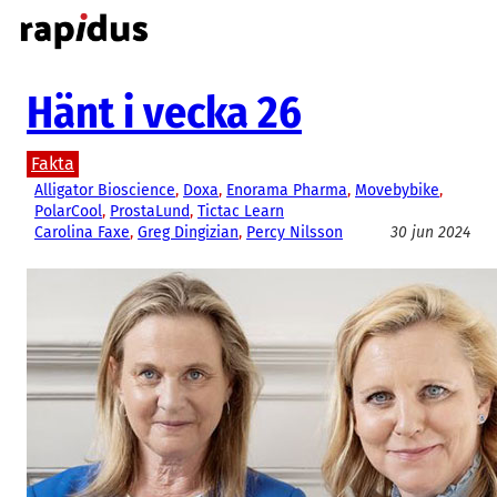
Hoppa
till
innehåll
Hänt i vecka 26
Fakta
Alligator Bioscience
, 
Doxa
, 
Enorama Pharma
, 
Movebybike
, 
PolarCool
, 
ProstaLund
, 
Tictac Learn
Carolina Faxe
, 
Greg Dingizian
, 
Percy Nilsson
30 jun 2024