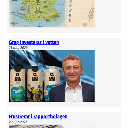
fick garanter ändå ta 12 procent. Totalt fick
bolaget in 23 Mkr före emissionskostnader.
Bolaget säljer produkter för godartad
prostataförstoring.
Gunnar Wrede
Greg investerar i vatten
21 maj 2026
Frustrerat i rapportbolagen
29 apr 2026