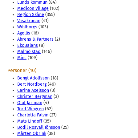
Lunds kommun
(84)
Medicon Village
(102)
Region Skåne
(355)
Vasakronan
(41)
Wihlborgs
(103)
Agellis
(16)
Ahrens & Partners
(2)
EkoBalans
(8)
Malmö stad
(146)
Minc
(109)
Personer (10)
Bengt Adolfsson
(18)
Bert Nordberg
(46)
Carina Axelsson
(3)
Christer Bergman
(3)
Olof Jarlman
(4)
Tord Wingren
(62)
Charlotta Falvin
(27)
Mats Lindoff
(35)
Bodil Rosvall Jönsson
(25)
Mårten Öbrink
(38)