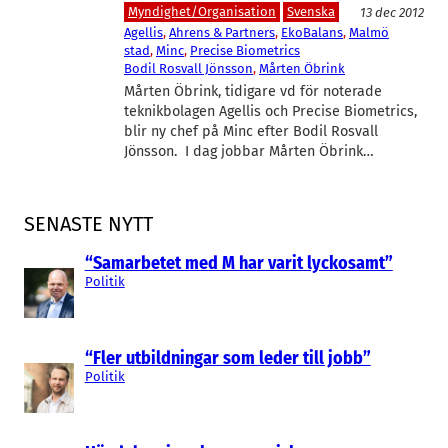
Myndighet/Organisation
Svenska
13 dec 2012
Agellis
, 
Ahrens & Partners
, 
EkoBalans
, 
Malmö
stad
, 
Minc
, 
Precise Biometrics
Bodil Rosvall Jönsson
, 
Mårten Öbrink
Mårten Öbrink, tidigare vd för noterade
teknikbolagen Agellis och Precise Biometrics,
blir ny chef på Minc efter Bodil Rosvall
Jönsson. I dag jobbar Mårten Öbrink…
SENASTE NYTT
“Samarbetet med M har varit lyckosamt”
Politik
“Fler utbildningar som leder till jobb”
Politik