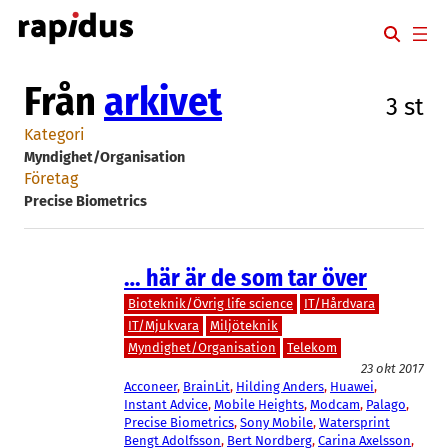
Hoppa
till
innehåll
Från
arkivet
3 st
Kategori
Myndighet/Organisation
Företag
Precise Biometrics
… här är de som tar över
Bioteknik/Övrig life science
IT/Hårdvara
IT/Mjukvara
Miljöteknik
Myndighet/Organisation
Telekom
23 okt 2017
Acconeer
, 
BrainLit
, 
Hilding Anders
, 
Huawei
, 
Instant Advice
, 
Mobile Heights
, 
Modcam
, 
Palago
, 
Precise Biometrics
, 
Sony Mobile
, 
Watersprint
Bengt Adolfsson
, 
Bert Nordberg
, 
Carina Axelsson
, 