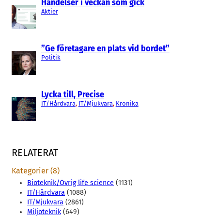
Händelser i veckan som gick
Aktier
”Ge företagare en plats vid bordet”
Politik
Lycka till, Precise
IT/Hårdvara
, 
IT/Mjukvara
, 
Krönika
RELATERAT
Kategorier (8)
Bioteknik/Övrig life science
(1131)
IT/Hårdvara
(1088)
IT/Mjukvara
(2861)
Miljöteknik
(649)