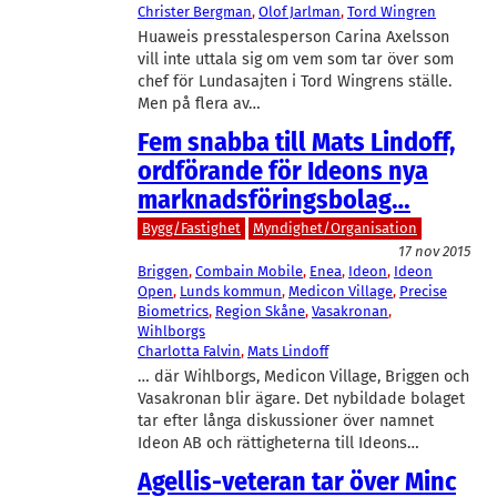
Christer Bergman
, 
Olof Jarlman
, 
Tord Wingren
Huaweis presstalesperson Carina Axelsson
vill inte uttala sig om vem som tar över som
chef för Lundasajten i Tord Wingrens ställe.
Men på flera av…
Fem snabba till Mats Lindoff,
ordförande för Ideons nya
marknadsföringsbolag…
Bygg/Fastighet
Myndighet/Organisation
17 nov 2015
Briggen
, 
Combain Mobile
, 
Enea
, 
Ideon
, 
Ideon
Open
, 
Lunds kommun
, 
Medicon Village
, 
Precise
Biometrics
, 
Region Skåne
, 
Vasakronan
, 
Wihlborgs
Charlotta Falvin
, 
Mats Lindoff
… där Wihlborgs, Medicon Village, Briggen och
Vasakronan blir ägare. Det nybildade bolaget
tar efter långa diskussioner över namnet
Ideon AB och rättigheterna till Ideons…
Agellis-veteran tar över Minc