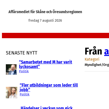
Hoppa
till
Affärsmediet för Skåne och Öresundsregionen
innehåll
fredag 7 augusti 2026
Från
a
SENASTE NYTT
Kategori
“Samarbetet med M har varit
Myndighet/Org
lyckosamt”
Politik
“Fler utbildningar som leder till
jobb”
Politik
Händelser i veckan som gick