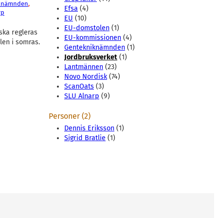
knämnden
, 
Efsa
(4)
rp
EU
(10)
EU-domstolen
(1)
ska regleras
EU-kommissionen
(4)
len i somras.
Gentekniknämnden
(1)
Jordbruksverket
(1)
Lantmännen
(23)
Novo Nordisk
(74)
ScanOats
(3)
SLU Alnarp
(9)
Personer (2)
Dennis Eriksson
(1)
Sigrid Bratlie
(1)