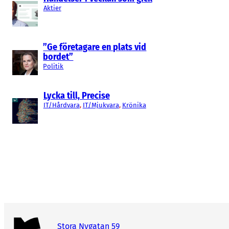
Aktier
”Ge företagare en plats vid
bordet”
Politik
Lycka till, Precise
IT/Hårdvara
, 
IT/Mjukvara
, 
Krönika
Stora Nygatan 59