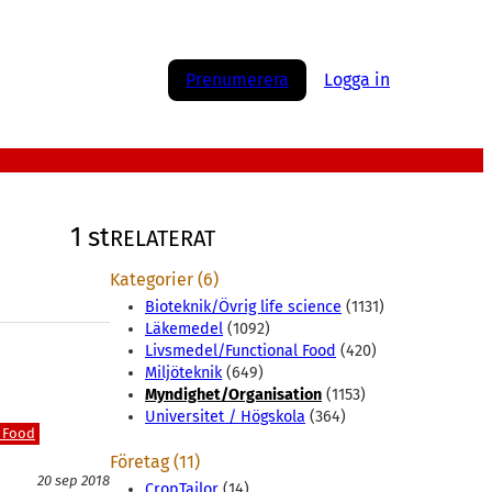
Prenumerera
Logga in
1 st
RELATERAT
Kategorier (6)
Bioteknik/Övrig life science
(1131)
Läkemedel
(1092)
Livsmedel/Functional Food
(420)
Miljöteknik
(649)
Myndighet/Organisation
(1153)
Universitet / Högskola
(364)
 Food
Företag (11)
20 sep 2018
CropTailor
(14)