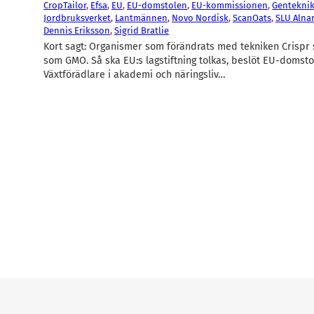
CropTailor
, 
Efsa
, 
EU
, 
EU-domstolen
, 
EU-kommissionen
, 
Gentekni
Jordbruksverket
, 
Lantmännen
, 
Novo Nordisk
, 
ScanOats
, 
SLU Alna
Dennis Eriksson
, 
Sigrid Bratlie
Kort sagt: Organismer som förändrats med tekniken Crispr 
som GMO. Så ska EU:s lagstiftning tolkas, beslöt EU-domsto
Växtförädlare i akademi och näringsliv…