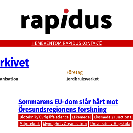
HEM
EVENT
OM RAPIDUS
KONTAKT
rkivet
Företag
anisation
Jordbruksverket
Sommarens EU-dom slår hårt mot
Öresundsregionens forskning
Bioteknik/Övrig life science
Läkemedel
Livsmedel/Functional
Miljöteknik
Myndighet/Organisation
Universitet / Högskola