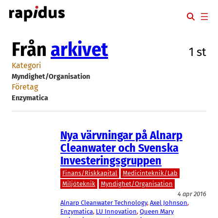
Hoppa
till
innehåll
Från
arkivet
1 st
Kategori
Myndighet/Organisation
Företag
Enzymatica
Nya värvningar på Alnarp
Cleanwater och Svenska
Investeringsgruppen
Finans/Riskkapital
Medicinteknik/Lab
Miljöteknik
Myndighet/Organisation
4 apr 2016
Alnarp Cleanwater Technology
, 
Axel Johnson
, 
Enzymatica
, 
LU Innovation
, 
Queen Mary