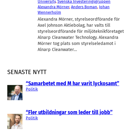
University
, 
Svenska Investeringsgruppen
Alexandra Mörner
, 
Anders Boman
, 
Johan
Wennerholm
Alexandra Mörner, styrelseordförande för
Axel Johnson Aktiebolag, har valts till
styrelseordförande för miljöteknikföretaget
Alnarp Cleanwater Technology. Alexandra
Mörner tog plats som styrelseledamot i
Alnarp Cleanwater…
SENASTE NYTT
“Samarbetet med M har varit lyckosamt”
Politik
“Fler utbildningar som leder till jobb”
Politik