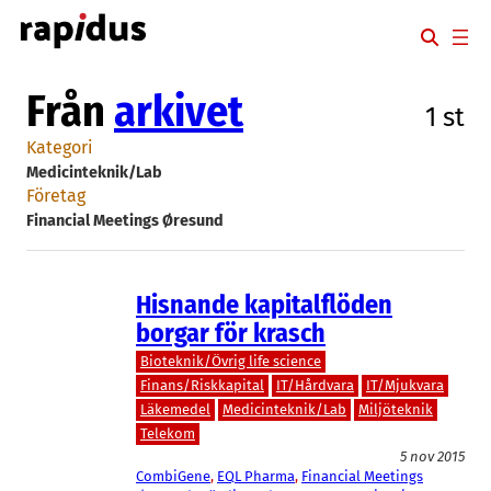
Hoppa
till
innehåll
Från
arkivet
1 st
Kategori
Medicinteknik/Lab
Företag
Financial Meetings Øresund
Hisnande kapitalflöden
borgar för krasch
Bioteknik/Övrig life science
Finans/Riskkapital
IT/Hårdvara
IT/Mjukvara
Läkemedel
Medicinteknik/Lab
Miljöteknik
Telekom
5 nov 2015
CombiGene
, 
EQL Pharma
, 
Financial Meetings