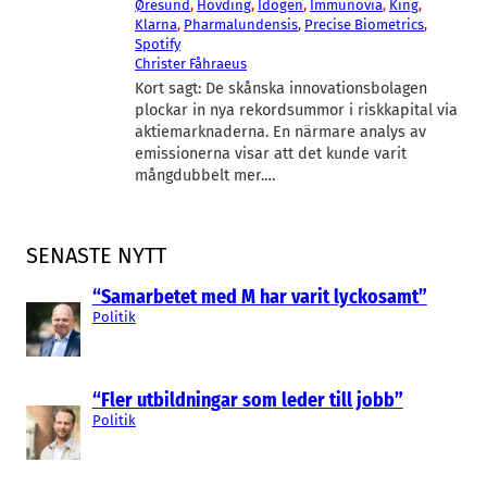
Øresund
, 
Hövding
, 
Idogen
, 
Immunovia
, 
King
, 
Klarna
, 
Pharmalundensis
, 
Precise Biometrics
, 
Spotify
Christer Fåhraeus
Kort sagt: De skånska innovationsbolagen
plockar in nya rekordsummor i riskkapital via
aktiemarknaderna. En närmare analys av
emissionerna visar att det kunde varit
mångdubbelt mer.…
SENASTE NYTT
“Samarbetet med M har varit lyckosamt”
Politik
“Fler utbildningar som leder till jobb”
Politik