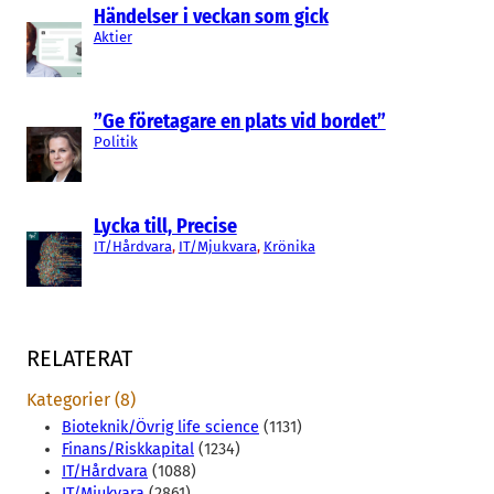
Händelser i veckan som gick
Aktier
”Ge företagare en plats vid bordet”
Politik
Lycka till, Precise
IT/Hårdvara
, 
IT/Mjukvara
, 
Krönika
RELATERAT
Kategorier (8)
Bioteknik/Övrig life science
(1131)
Finans/Riskkapital
(1234)
IT/Hårdvara
(1088)
IT/Mjukvara
(2861)