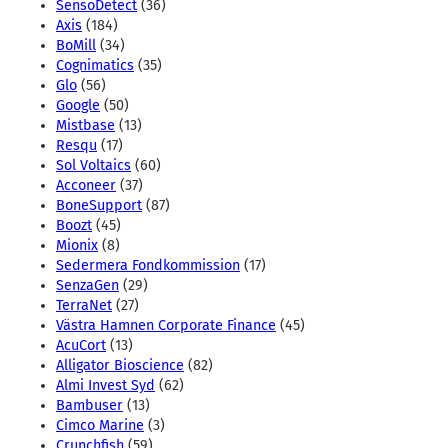
SensoDetect
(36)
Axis
(184)
BoMill
(34)
Cognimatics
(35)
Glo
(56)
Google
(50)
Mistbase
(13)
Resqu
(17)
Sol Voltaics
(60)
Acconeer
(37)
BoneSupport
(87)
Boozt
(45)
Mionix
(8)
Sedermera Fondkommission
(17)
SenzaGen
(29)
TerraNet
(27)
Västra Hamnen Corporate Finance
(45)
AcuCort
(13)
Alligator Bioscience
(82)
Almi Invest Syd
(62)
Bambuser
(13)
Cimco Marine
(3)
Crunchfish
(59)