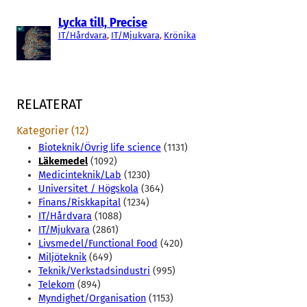
Lycka till, Precise
IT/Hårdvara
, 
IT/Mjukvara
, 
Krönika
RELATERAT
Kategorier (12)
Bioteknik/Övrig life science
(1131)
Läkemedel
(1092)
Medicinteknik/Lab
(1230)
Universitet / Högskola
(364)
Finans/Riskkapital
(1234)
IT/Hårdvara
(1088)
IT/Mjukvara
(2861)
Livsmedel/Functional Food
(420)
Miljöteknik
(649)
Teknik/Verkstadsindustri
(995)
Telekom
(894)
Myndighet/Organisation
(1153)