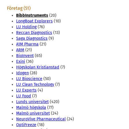
Företag (51)
BibbInstruments
(20)
LongBoat Explorers
(10)
LU Holding
(76)
Reccan Diagnostics
(13)
Saga Diagnostics
(9)
A1M Pharma
(21)
ARM
(21)
BioInvent
(65)
Exini
(36)
Högskolan Kristianstad
(7)
Idogen
(28)
LU Bioscience
(50)
LU Clean Technology
(7)
LU Experts
(4)
LU Food
(7)
Lunds universitet
(420)
Malmö högskola
(77)
Malmö universitet
(24)
NeuroVive Pharmaceutical
(24)
OptiFreeze
(18)