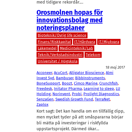
med tidigare rekordår.…
Orosmolnen hopas för
innovationsbolag med
noteringsplaner
Bioteknik/Övrig life science
Finans/Riskkapital
IT/Hårdvara
IT/Mjukvara
Läkemedel
Medicinteknik/Lab
Teknik/Verkstadsindustri
Telekom
Universitet / Högskola
18 maj 2017
Acconeer
, 
AcuCort
, 
Alligator Bioscience
, 
Almi
Invest Syd
, 
Bambuser
, 
BibbInstruments
, 
BoneSupport
, 
Boozt
, 
Cimco Marine
, 
Crunchfish
, 
Freedesk
, 
Initator Pharma
, 
Learning to sleep
, 
LU
Holding
, 
Norinvent
, 
Probi
, 
Prolight Diagnostics
, 
SenzaGen
, 
Swedish Growth Fund
, 
TerraNet
, 
Zaplox
Kort sagt: Det kan handla om en tillfällig dipp,
men mycket tyder på att småspararna börjar
bli mätta på investeringar i riskfyllda
uppstartsprojekt. Därmed ökar…