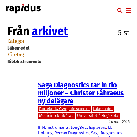
Hoppa
till
innehåll
Från
arkivet
5 st
Kategori
Läkemedel
Företag
BibbInstruments
Saga Diagnostics tar in tio
miljoner – Christer Fåhraeus
ny delägare
Bioteknik/Övrig life science
Läkemedel
Medicinteknik/Lab
Universitet / Högskola
14 mar 2018
BibbInstruments
, 
LongBoat Explorers
, 
LU
Holding
, 
Reccan Diagnostics
, 
Saga Diagnostics