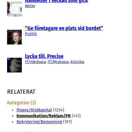
Händelser i veckan som gick
Aktier
”Ge företagare en plats vid bordet”
Politik
Lycka till, Precise
IT/Hårdvara
, 
IT/Mjukvara
, 
Krönika
RELATERAT
Kategorier (3)
Finans/Riskkapital
(1234)
Kommunikation/Reklam/PR
(413)
Rekrytering/Bemanning
(197)