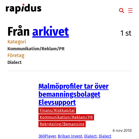
Hoppa
till
innehåll
Från
arkivet
1 st
Kategori
Kommunikation/Reklam/PR
Företag
Dialect
Malmöprofiler tar över
bemanningsbolaget
Elevsupport
Finans/Riskkapital
Kommunikation/Reklam/PR
Rekrytering/Bemanning
6 nov 2018
360Player
, 
Briban Invest
, 
Dialect
, 
Dialect