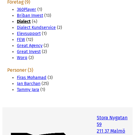
Företag (9)
360Player
(1)
Briban Invest
(13)
Dialect
(4)
Dialect Kundservice
(2)
Elevsupport
(1)
FEW
(12)
Great Agency
(2)
Great Invest
(2)
Worq
(2)
Personer (3)
Firas Mohamad
(3)
Jan Barchan
(25)
Tammy Jara
(1)
Stora Nygatan
59
211 37 Malmö