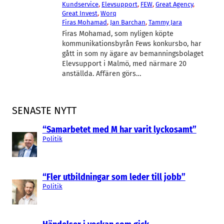
Kundservice
, 
Elevsupport
, 
FEW
, 
Great Agency
, 
Great Invest
, 
Worq
Firas Mohamad
, 
Jan Barchan
, 
Tammy Jara
Firas Mohamad, som nyligen köpte
kommunikationsbyrån Fews konkursbo, har
gått in som ny ägare av bemanningsbolaget
Elevsupport i Malmö, med närmare 20
anställda. Affären görs…
SENASTE NYTT
“Samarbetet med M har varit lyckosamt”
Politik
“Fler utbildningar som leder till jobb”
Politik