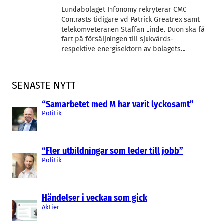
Lundabolaget Infonomy rekryterar CMC
Contrasts tidigare vd Patrick Greatrex samt
telekomveteranen Staffan Linde. Duon ska få
fart på försäljningen till sjukvårds-
respektive energisektorn av bolagets…
SENASTE NYTT
“Samarbetet med M har varit lyckosamt”
Politik
“Fler utbildningar som leder till jobb”
Politik
Händelser i veckan som gick
Aktier