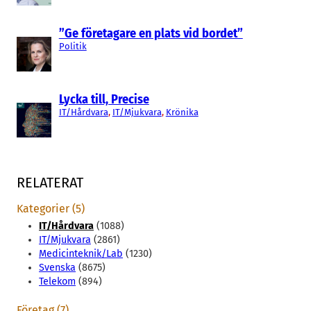
”Ge företagare en plats vid bordet”
Politik
Lycka till, Precise
IT/Hårdvara
, 
IT/Mjukvara
, 
Krönika
RELATERAT
Kategorier (5)
IT/Hårdvara
(1088)
IT/Mjukvara
(2861)
Medicinteknik/Lab
(1230)
Svenska
(8675)
Telekom
(894)
Företag (7)