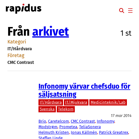
Hoppa
till
innehåll
Från
arkivet
1 st
Kategori
IT/Hårdvara
Företag
CMC Contrast
Infonomy värvar chefsduo för
säljsatsning
IT/Hårdvara
IT/Mjukvara
Medicinteknik/Lab
Svenska
Telekom
17 mar 2014
Brio
, 
Caretelcom
, 
CMC Contrast
, 
Infonomy
, 
Modstrøm
, 
Prometea
, 
TeliaSonera
Helmuth Kristen
, 
Jonas Källmén
, 
Patrick Greatrex
, 
Staffan Linde